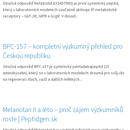
Stručná odpověď Retatrutid (LY3437943) je první syntetický peptid,
který v laboratorních modelech současně aktivuje tři metabolické
receptory – GLP-1R, GIPR a GcgR. V dosud...
BPC-157 – kompletní výzkumný přehled pro
Českou republiku
Stručná odpověď BPC-157 je syntetický pentadekapeptid (15
aminokyselin), který se v laboratorních modelech zkoumá pro svůj vliv
na regeneraci šlach, vazů a dalších měkkých...
Melanotan II a léto – proč zájem výzkumníků
roste | Peptidgen.sk