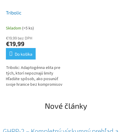
Tribolic
Skladom
(>5 ks)
Priemerné
hodnotenie
€19,99 bez DPH
produktu
€19,99
je
5,0
Do košíka
z
5
Tribolic: Adaptogénna elita pre
hviezdičiek.
tých, ktorí nepoznajú limity
Hľadáte spôsob, ako posunúť
svoje hranice bez kompromisov
na zdraví? Tribolic nie je len
ďalší doplnok stravy. Je...
Nové články
GHRP-2 – Kompletný výskumný prehľad a