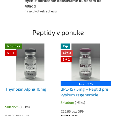
Rýchle doručenie odosielame kuriérom do
z
48hod
P
na akúkoľvek adresu
e
p
Peptidy v ponuke
t
i
Novinka
Tip
d
5 + 1
Akcia
g
5 + 1
e
n
.
s
€32
–6 %
Thymosin Alpha 10mg
BPC-157 5mg – Peptid pre
k
výskum regenerácie.
Skladom
(>5 ks)
Priemerné
Skladom
(>5 ks)
hodnotenie
€29,99 bez DPH
produktu
€29,99 bez DPH