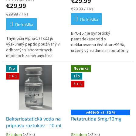
€29,99
je
€29,99
4,8
Jednotková
€29,99 / 1 ks
z
Jednotková
cena:
€29,99 / 1 ks
cena:
Do košíka
5
Do košíka
hviezdičiek.
BPC‑157 je syntetický
Thymosin Alpha‑1 (Tα1) je
pentadekapeptid s
výskumný peptid používaný v
deklarovanou čistotou ≥99 %,
odborných laboratórnych
určený výhradne na laboratórny
modeloch zameraných na
a preklinický výskum. Stabilná
analýzu imunitných procesov a
lyofilizovaná forma 5 mg v
regulačných mechanizmov.
sterilnej vialke...
Tip
Novinka
Peptidgen poskytuje...
5 + 1
Tip
5 + 1
od
až
€140
–50 %
Bakteriostatická voda na
Retatrutide 5mg/10mg
prípravu roztokov – 10 ml
Skladom
(>5 ks)
Skladom
(>5 ks)
Priemerné
Priemerné