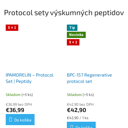
interakcie...
Protocol sety výskumných peptidov
5 + 1
Tip
Novinka
5 + 1
IPAMORELIN – Protocol
BPC-157 Regenerative
Set | Peptidy
protocol set
Skladom
(>5 ks)
Skladom
(>5 ks)
€36,99 bez DPH
€42,90 bez DPH
€36,99
€42,90
Jednotková
€42,90 / 1 ks
Do košíka
cena:
Do košíka