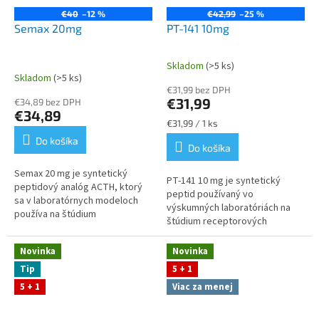
€40
–12 %
€42,99
–25 %
Semax 20mg
PT-141 10mg
Skladom
(>5 ks)
Priemerné
Skladom
(>5 ks)
hodnotenie
€31,99 bez DPH
produktu
€31,99
€34,89 bez DPH
je
€34,89
5,0
Jednotková
€31,99 / 1 ks
z
cena:
Do košíka
Do košíka
5
hviezdičiek.
Semax 20 mg je syntetický
PT‑141 10 mg je syntetický
peptidový analóg ACTH, ktorý
peptid používaný vo
sa v laboratórnych modeloch
výskumných laboratóriách na
používa na štúdium
štúdium receptorových
neurobiologických procesov.
interakcií, nervovej signalizácie
Výskumné tímy ho využívajú pri
a modelov správania. Stabilná
Novinka
Novinka
analýze...
lyofilizovaná...
Tip
5 + 1
5 + 1
Viac za menej