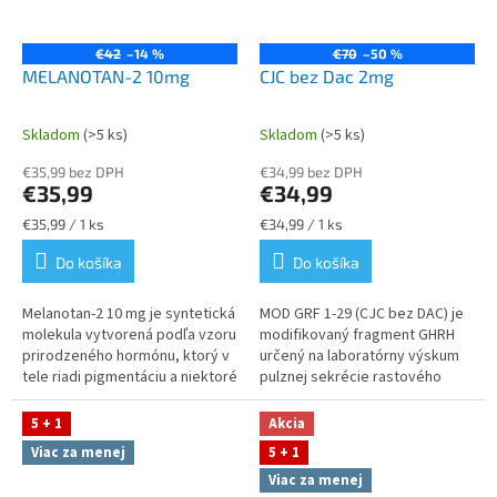
€42
–14 %
€70
–50 %
MELANOTAN-2 10mg
CJC bez Dac 2mg
Skladom
(>5 ks)
Skladom
(>5 ks)
Priemerné
Priemerné
hodnotenie
hodnotenie
€35,99 bez DPH
€34,99 bez DPH
produktu
produktu
€35,99
€34,99
je
je
5,0
5,0
Jednotková
Jednotková
€35,99 / 1 ks
€34,99 / 1 ks
z
z
cena:
cena:
Do košíka
Do košíka
5
5
hviezdičiek.
hviezdičiek.
Melanotan‑2 10 mg je syntetická
MOD GRF 1‑29 (CJC bez DAC) je
molekula vytvorená podľa vzoru
modifikovaný fragment GHRH
prirodzeného hormónu, ktorý v
určený na laboratórny výskum
tele riadi pigmentáciu a niektoré
pulznej sekrécie rastového
nervové reakcie. Vedci ho
hormónu a synergických GHRP
používajú na skúmanie...
modelov. Produkt má
5 + 1
Akcia
nezávisle...
Viac za menej
5 + 1
Viac za menej