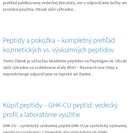
prehľad publikovanej vedeckej literatúry, nie o odporúčanie liečby ani
protokol použitia. Obsah slúži výhradne...
Peptidy a pokožka – kompletný prehľad
kozmetických vs. výskumných peptidov
Tento článok je súčasťou Akadémie peptidov na Peptidgen.sk. Obsah
slúži výhradne na vzdelávacie účely (RUO – Research Use Only) a
nepredstavuje odporúčanie na topické ani žiadne...
Kúpiť peptidy – GHK‑CU peptid: vedecký
profil a laboratórne využitie
GHK‑CU – syntetický výskumný peptid GHK‑CU je syntetický výskumný
peptid pozostávajúci z tripeptidu glycyl‑histidyl‑lyzín (GHK)