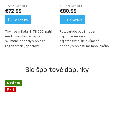
€72,99 bez DPH
€80,99 bez DPH
€72,99
€80,99
Do košíka
Do košíka
Thymosin Beta‑4 (TB‑500) patrí
Retatrutide patrí medzi
medzi najintenzívnejšie
najmodernejšie a
skúmané peptidy v oblasti
najintenzívnejšie skúmané
regenerácie, športovej
peptidy v oblasti metabolického
fyziológie a bunkovej biológie.
výskumu, športovej fyziológie a
Tento Protocol Set obsahuje
biochemickej adaptácie. Tento
TB‑500,...
Protocol Set...
Bio športové doplnky
Novinka
5 + 1