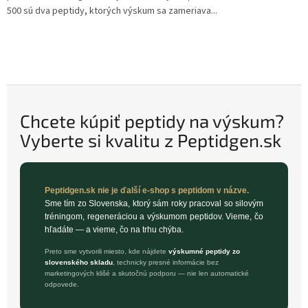
500 sú dva peptidy, ktorých výskum sa zameriava...
Chcete kúpiť peptidy na výskum?
Vyberte si kvalitu z Peptidgen.sk
Peptidgen.sk nie je ďalší e-shop s peptidom v názve.
Sme tím zo Slovenska, ktorý sám roky pracoval so silovým
tréningom, regeneráciou a výskumom peptidov. Vieme, čo
hľadáte — a vieme, čo na trhu chýba.
Preto sme vytvorili miesto, kde nájdete
výskumné peptidy zo
slovenského skladu
, technicky presné informácie bez
marketingových klišé a skutočnú podporu — nie len automatické
odpovede.