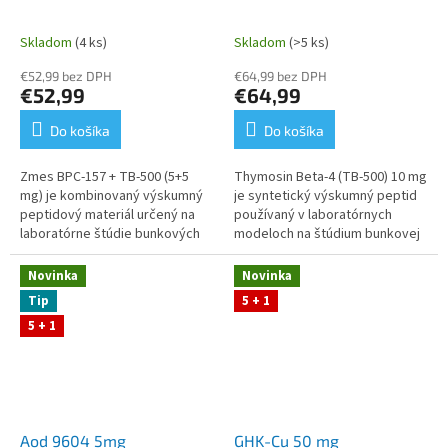
Skladom
(4 ks)
Skladom
(>5 ks)
€52,99 bez DPH
€64,99 bez DPH
€52,99
€64,99
Do košíka
Do košíka
Zmes BPC‑157 + TB‑500 (5+5
Thymosin Beta‑4 (TB‑500) 10 mg
mg) je kombinovaný výskumný
je syntetický výskumný peptid
peptidový materiál určený na
používaný v laboratórnych
laboratórne štúdie bunkových
modeloch na štúdium bunkovej
procesov, tkanivovej dynamiky
dynamiky, tkanivových
a molekulárnych reakcií....
procesov a molekulárnych
Novinka
Novinka
mechanizmov...
Tip
5 + 1
5 + 1
Aod 9604 5mg
GHK-Cu 50 mg