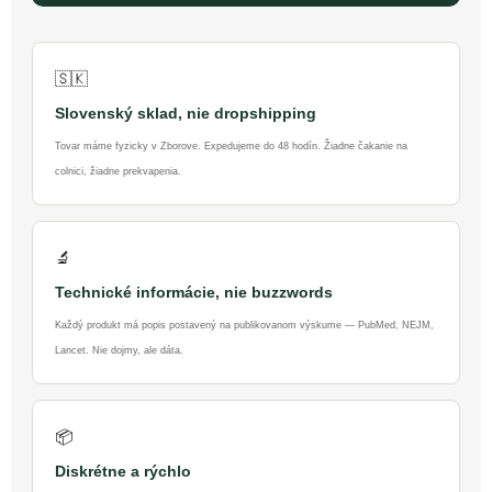
🇸🇰
Slovenský sklad, nie dropshipping
Tovar máme fyzicky v Zborove. Expedujeme do 48 hodín. Žiadne čakanie na
colnici, žiadne prekvapenia.
🔬
Technické informácie, nie buzzwords
Každý produkt má popis postavený na publikovanom výskume — PubMed, NEJM,
Lancet. Nie dojmy, ale dáta.
📦
Diskrétne a rýchlo