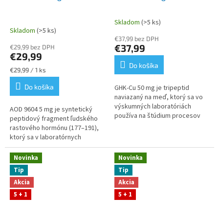
Skladom
(>5 ks)
Priemerné
Skladom
(>5 ks)
hodnotenie
€37,99 bez DPH
produktu
€37,99
€29,99 bez DPH
je
€29,99
5,0
Do košíka
z
Jednotková
€29,99 / 1 ks
cena:
5
Do košíka
GHK‑Cu 50 mg je tripeptid
hviezdičiek.
naviazaný na meď, ktorý sa vo
výskumných laboratóriách
AOD 9604 5 mg je syntetický
používa na štúdium procesov
peptidový fragment ľudského
spojených s bunkovou obnovou,
rastového hormónu (177–191),
metaloproteínmi a reakciami
ktorý sa v laboratórnych
tkanív na...
modeloch používa na štúdium
metabolických procesov,
Novinka
Novinka
regulácie...
Tip
Tip
Akcia
Akcia
5 + 1
5 + 1