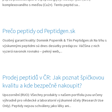
komplexovaného s meďou (Cu2+). Tento peptid sa...
Prečo peptidy od Peptidgen.sk
Osobný garant kvality: Dominik Poperník & Tím Peptidgen.sk Na trhu s
výskumnými peptidmi sú dnes desiatky predajcov. Väčšina z nich
vyzerá navonok rovnako – pekný web,...
Prodej peptidů v ČR: Jak poznat špičkovou
kvalitu a kde bezpečně nakoupit?
Upozornění (RUO): Všechny produkty v našem portfoliu jsou určeny
výhradně pro vědecké a laboratorní výzkumné účely (Research Use
Only). Peptidy nejsou schváleny jako léky ani...