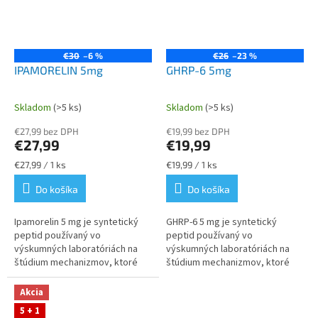
€30
–6 %
€26
–23 %
IPAMORELIN 5mg
GHRP-6 5mg
Skladom
(>5 ks)
Skladom
(>5 ks)
Priemerné
Priemerné
hodnotenie
hodnotenie
€27,99 bez DPH
€19,99 bez DPH
produktu
produktu
€27,99
€19,99
je
je
4,5
5,0
Jednotková
Jednotková
€27,99 / 1 ks
€19,99 / 1 ks
z
z
cena:
cena:
Do košíka
Do košíka
5
5
hviezdičiek.
hviezdičiek.
Ipamorelin 5 mg je syntetický
GHRP‑6 5 mg je syntetický
peptid používaný vo
peptid používaný vo
výskumných laboratóriách na
výskumných laboratóriách na
štúdium mechanizmov, ktoré
štúdium mechanizmov, ktoré
ovplyvňujú uvoľňovanie
riadia uvoľňovanie rastového
rastového hormónu, bunkovú
hormónu, bunkovú signalizáciu a
Akcia
signalizáciu a...
reakcie...
5 + 1