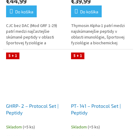
€44,99
€39,99
Do košíka
Do košíka
CJC bez DAC (Mod GRF 1‑29)
Thymosin Alpha‑1 patrí medzi
patrí medzi najčastejšie
najskúmanejšie peptidy v
skúmané peptidy v oblasti
oblasti imunológie, športovej
športovej fyziológie a
fyziológie a biochemickej
endokrinologického výskumu.
adaptácie na záťaž. Tento
Tento Protocol Set obsahuje
Protocol Set obsahuje
5 + 1
5 + 1
všetko potrebné pre...
Thymosin Alpha‑1,...
GHRP‑2 – Protocol Set |
PT‑141 – Protocol Set |
Peptidy
Peptidy
Skladom
(>5 ks)
Skladom
(>5 ks)