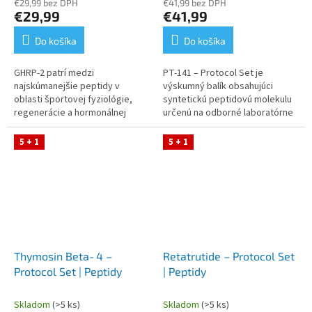
€29,99 bez DPH
€41,99 bez DPH
€29,99
€41,99
Do košíka
Do košíka
GHRP‑2 patrí medzi
PT‑141 – Protocol Set je
najskúmanejšie peptidy v
výskumný balík obsahujúci
oblasti športovej fyziológie,
syntetickú peptidovú molekulu
regenerácie a hormonálnej
určenú na odborné laboratórne
adaptácie na záťaž. Tento
použitie. Vhodný pre
Protocol Set obsahuje GHRP‑2,
experimentálne modely
5 + 1
5 + 1
bakteriostatickú vodu...
zamerané na štúdium...
Thymosin Beta‑4 –
Retatrutide – Protocol Set
Protocol Set | Peptidy
| Peptidy
Skladom
(>5 ks)
Skladom
(>5 ks)