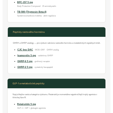
BPC-157 5 mg
Body Protection Compound · 15 aminokyselín
TB-500 (Thymosin Beta-4)
Systémová bunková mobilita · aktín regulácia
Peptidy rastového hormónu
GHRH a GHRP analógy — pre výskum sekrécie rastového hormónu a metabolických signálnych dráh.
CJC bez DAC
· MOD-GRF · GHRH analóg
Ipamorelin 5 mg
· selektívny GHRP
GHRP-6 5 mg
· grelínový receptor
GHRP-2 5 mg
· syntetický hexapeptid
GLP-1 a metabolické peptidy
Najrýchlejšie rastúca kategória výskumu. Retatrutid je momentálne najpokročilejší trojitý agonista v
klinickej fáze III.
Retatrutide 5 mg
GLP-1 + GIP + glukagón agonista