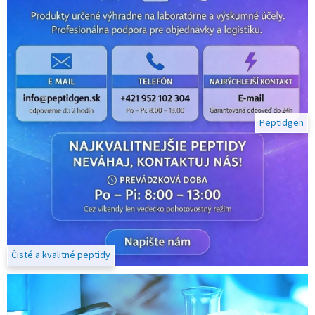
p
e
p
t
i
d
Peptidgen
y
n
a
v
ý
s
k
Čisté a kvalitné peptidy
u
m
?