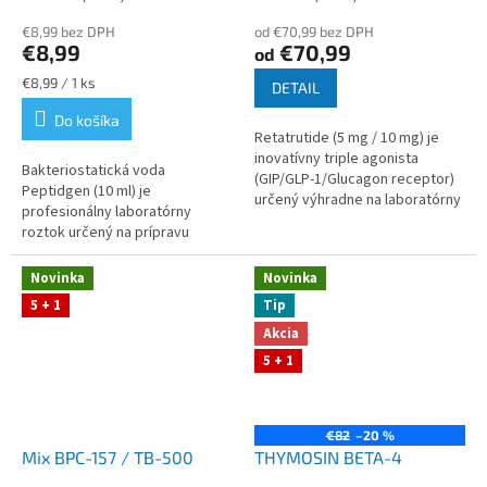
hodnotenie
hodnotenie
€8,99 bez DPH
od €70,99 bez DPH
produktu
produktu
€8,99
€70,99
od
je
je
5,0
4,8
Jednotková
€8,99 / 1 ks
DETAIL
z
z
cena:
Do košíka
5
5
Retatrutide (5 mg / 10 mg) je
hviezdičiek.
hviezdičiek.
inovatívny triple agonista
Bakteriostatická voda
(GIP/GLP-1/Glucagon receptor)
Peptidgen (10 ml) je
určený výhradne na laboratórny
profesionálny laboratórny
výskum metabolických
roztok určený na prípravu
procesov. V in vitro a in vivo...
vzoriek a rekonštitúciu
lyofilizovaných látok. Stabilné
Novinka
Novinka
parametre, kontrolované...
5 + 1
Tip
Akcia
5 + 1
€82
–20 %
Mix BPC-157 / TB-500
THYMOSIN BETA-4