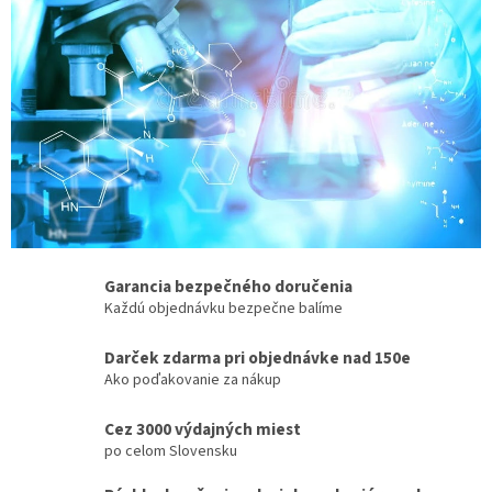
V
y
b
e
r
t
e
s
i
Garancia bezpečného doručenia
k
Každú objednávku bezpečne balíme
v
a
Darček zdarma pri objednávke nad 150e
Ako poďakovanie za nákup
l
i
Cez 3000 výdajných miest
t
po celom Slovensku
u