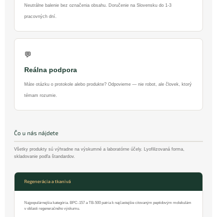
Neutrálne balenie bez označenia obsahu. Doručenie na Slovensku do 1-3
pracovných dní.
💬
Reálna podpora
Máte otázku o protokole alebo produkte? Odpovieme — nie robot, ale človek, ktorý
témam rozumie.
Čo u nás nájdete
Všetky produkty sú výhradne na výskumné a laboratórne účely. Lyofilizovaná forma,
skladovanie podľa štandardov.
Regenerácia a tkanivá
Najpopulárnejšia kategória. BPC-157 a TB-500 patria k najčastejšie citovaným peptidovým molekulám
v oblasti regeneračného výskumu.