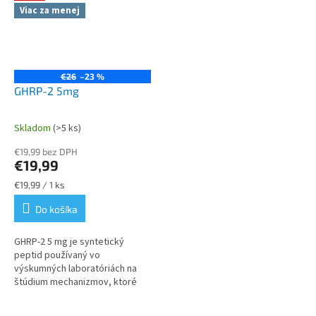
Viac za menej
€26
–23 %
GHRP-2 5mg
Skladom
(>5 ks)
Priemerné
hodnotenie
€19,99 bez DPH
produktu
€19,99
je
5,0
Jednotková
€19,99 / 1 ks
z
cena:
Do košíka
5
hviezdičiek.
GHRP‑2 5 mg je syntetický
peptid používaný vo
výskumných laboratóriách na
štúdium mechanizmov, ktoré
riadia uvoľňovanie rastového
hormónu, bunkovú signalizáciu a