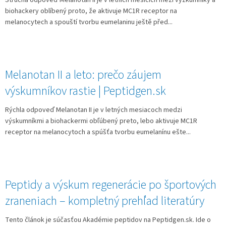
Stručná odpověď Melanotan II je v letních měsících mezi výzkumníky a
biohackery oblíbený proto, že aktivuje MC1R receptor na
melanocytech a spouští tvorbu eumelaninu ještě před...
Melanotan II a leto: prečo záujem
výskumníkov rastie | Peptidgen.sk
Rýchla odpoveď Melanotan II je v letných mesiacoch medzi
výskumníkmi a biohackermi obľúbený preto, lebo aktivuje MC1R
receptor na melanocytoch a spúšťa tvorbu eumelanínu ešte...
Peptidy a výskum regenerácie po športových
zraneniach – kompletný prehľad literatúry
Tento článok je súčasťou Akadémie peptidov na Peptidgen.sk. Ide o