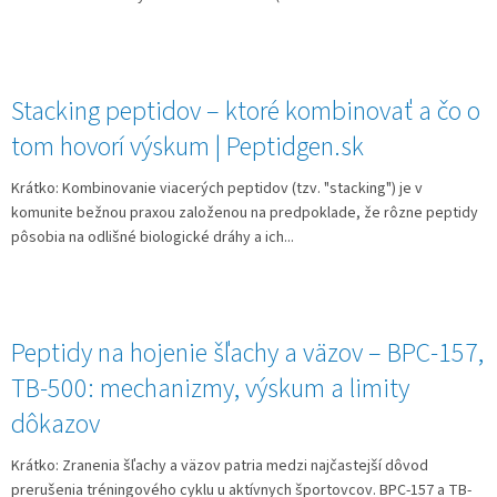
Stacking peptidov – ktoré kombinovať a čo o
tom hovorí výskum | Peptidgen.sk
Krátko: Kombinovanie viacerých peptidov (tzv. "stacking") je v
komunite bežnou praxou založenou na predpoklade, že rôzne peptidy
pôsobia na odlišné biologické dráhy a ich...
Peptidy na hojenie šľachy a väzov – BPC-157,
TB-500: mechanizmy, výskum a limity
dôkazov
Krátko: Zranenia šľachy a väzov patria medzi najčastejší dôvod
prerušenia tréningového cyklu u aktívnych športovcov. BPC-157 a TB-