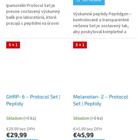
Ipamorelin Protocol Set je
presne zostavený výskumný
Výskumné peptidy Peptidgen –
balík pre laboratóriá, ktoré
kontrolované a transparentné
pracujú s peptidmi na úrovni
riešenia Set je zostavený tak,
profesionálnych protokolov.
aby poskytoval kompletné a
Peptidgen poskytuje možnosť
stabilné riešenie pre prácu s
kúpiť...
molekulou BPC‑157, vrátane...
5 + 1
5 + 1
GHRP‑6 – Protocol Set |
Melanotan‑2 – Protocol
Peptidy
Set | Peptidy
Skladom
(>5 ks)
Skladom
(>5 ks)
€29,99 bez DPH
€45,99 bez DPH
€29,99
€45,99