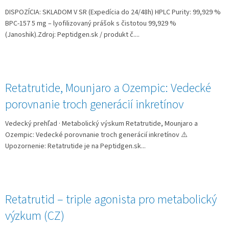
DISPOZÍCIA: SKLADOM V SR (Expedícia do 24/48h) HPLC Purity: 99,929 %
BPC‑157 5 mg – lyofilizovaný prášok s čistotou 99,929 %
(Janoshik).Zdroj: Peptidgen.sk / produkt č....
Retatrutide, Mounjaro a Ozempic: Vedecké
porovnanie troch generácií inkretínov
Vedecký prehľad · Metabolický výskum Retatrutide, Mounjaro a
Ozempic: Vedecké porovnanie troch generácií inkretínov ⚠️
Upozornenie: Retatrutide je na Peptidgen.sk...
Retatrutid – triple agonista pro metabolický
výzkum (CZ)