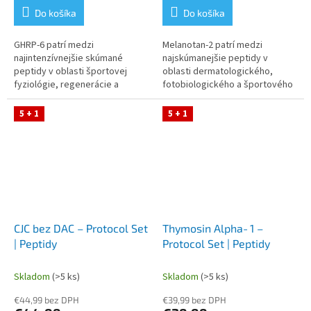
Do košíka
Do košíka
GHRP‑6 patrí medzi
Melanotan‑2 patrí medzi
najintenzívnejšie skúmané
najskúmanejšie peptidy v
peptidy v oblasti športovej
oblasti dermatologického,
fyziológie, regenerácie a
fotobiologického a športového
hormonálnej adaptácie. Tento
výskumu. Tento Protocol Set
Protocol Set obsahuje GHRP‑6,
obsahuje Melanotan‑2,
5 + 1
5 + 1
bakteriostatickú...
bakteriostatickú vodu...
CJC bez DAC – Protocol Set
Thymosin Alpha‑1 –
| Peptidy
Protocol Set | Peptidy
Skladom
(>5 ks)
Skladom
(>5 ks)
€44,99 bez DPH
€39,99 bez DPH