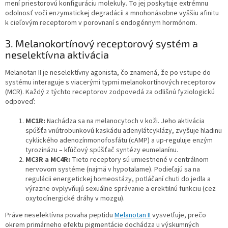
mení priestorovú konfiguráciu molekuly. To jej poskytuje extrémnu
odolnosť voči enzymatickej degradácii a mnohonásobne vyššiu afinitu
k cieľovým receptorom v porovnaní s endogénnym hormónom.
3. Melanokortínový receptorový systém a
neselektívna aktivácia
Melanotan II je neselektívny agonista, čo znamená, že po vstupe do
systému interaguje s viacerými typmi melanokortínových receptorov
(MCR). Každý z týchto receptorov zodpovedá za odlišnú fyziologickú
odpoveď:
MC1R:
Nachádza sa na melanocytoch v koži. Jeho aktivácia
spúšťa vnútrobunkovú kaskádu adenylátcyklázy, zvyšuje hladinu
cyklického adenozínmonofosfátu (cAMP) a up-reguluje enzým
tyrozinázu – kľúčový spúšťač syntézy eumelanínu.
MC3R a MC4R:
Tieto receptory sú umiestnené v centrálnom
nervovom systéme (najmä v hypotalame). Podieľajú sa na
regulácii energetickej homeostázy, potláčaní chuti do jedla a
výrazne ovplyvňujú sexuálne správanie a erektilnú funkciu (cez
oxytocínergické dráhy v mozgu).
Práve neselektívna povaha peptidu
Melanotan II
vysvetľuje, prečo
okrem primárneho efektu pigmentácie dochádza u výskumných