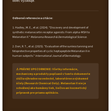
obec vyžaduje.
Odborné referencie a citácie:
1. Hadley, M. E., et al. (2024). "Discovery and development of
synthetic melanocortin receptor agonists: From alpha-MSH to
Melanotan II."
Melanoma Research & Dermatological Science
.
2. Dorr, R. T., et al. (2025). "Evaluation of the sunless tanning and
fotoprotective properties of cyclic heptapeptide Melanotan II in
human subjects."
International Journal of Dermatology
.
⚠ PRÁVNE UPOZORNENIE: Všetky informácie,
mechanizmy a produkty popísané v tomto dokumente
slúžia výhradne na vedecké, laboratórne a výskumné
účely (Research Chemical Only). Melanotan II nie je
schválený ako humánny liek, liečivo ani kozmetický
prípravok pre priamu aplikáciu.