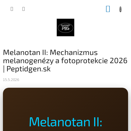
Prejsť
NÁKUP
na
obsah
KOŠÍK
Melanotan II: Mechanizmus
melanogenézy a fotoprotekcie 2026
| Peptidgen.sk
15.5.2026
Melanotan II: