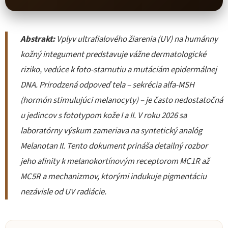
Abstrakt:
Vplyv ultrafialového žiarenia (UV) na humánny
kožný integument predstavuje vážne dermatologické
riziko, vedúce k foto-starnutiu a mutáciám epidermálnej
DNA. Prirodzená odpoveď tela – sekrécia alfa-MSH
(hormón stimulujúci melanocyty) – je často nedostatočná
u jedincov s fototypom kože I a II. V roku 2026 sa
laboratórny výskum zameriava na syntetický analóg
Melanotan II. Tento dokument prináša detailný rozbor
jeho afinity k melanokortínovým receptorom MC1R až
MC5R a mechanizmov, ktorými indukuje pigmentáciu
nezávisle od UV radiácie.