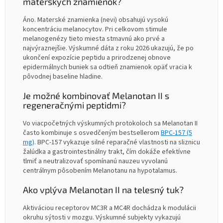
materských znamienok?
Áno. Materské znamienka (nevi) obsahujú vysokú
koncentráciu melanocytov. Pri celkovom stimule
melanogenézy tieto miesta stmavnú ako prvé a
najvýraznejšie. Výskumné dáta z roku 2026 ukazujú, že po
ukončení expozície peptidu a prirodzenej obnove
epidermálnych buniek sa odtieň znamienok opäť vracia k
pôvodnej baseline hladine.
Je možné kombinovať Melanotan II s
regeneračnými peptidmi?
Vo viacpočetných výskumných protokoloch sa Melanotan II
často kombinuje s osvedčeným bestsellerom
BPC-157 (5
mg)
. BPC-157 vykazuje silné reparačné vlastnosti na sliznicu
žalúdka a gastrointestinálny trakt, čím dokáže efektívne
tlmiť a neutralizovať spomínanú nauzeu vyvolanú
centrálnym pôsobením Melanotanu na hypotalamus.
Ako vplýva Melanotan II na telesný tuk?
Aktiváciou receptorov MC3R a MC4R dochádza k modulácii
okruhu sýtosti v mozgu. Výskumné subjekty vykazujú