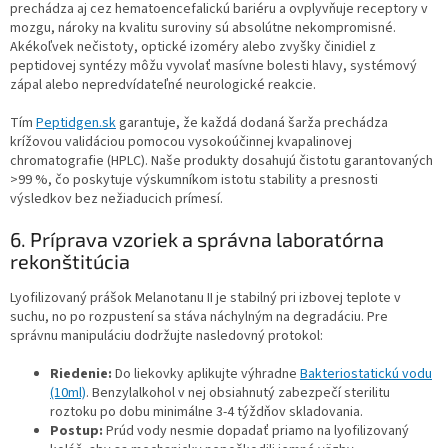
prechádza aj cez hematoencefalickú bariéru a ovplyvňuje receptory v
mozgu, nároky na kvalitu suroviny sú absolútne nekompromisné.
Akékoľvek nečistoty, optické izoméry alebo zvyšky činidiel z
peptidovej syntézy môžu vyvolať masívne bolesti hlavy, systémový
zápal alebo nepredvídateľné neurologické reakcie.
Tím
Peptidgen.sk
garantuje, že každá dodaná šarža prechádza
krížovou validáciou pomocou vysokoúčinnej kvapalinovej
chromatografie (HPLC). Naše produkty dosahujú čistotu garantovaných
>99 %, čo poskytuje výskumníkom istotu stability a presnosti
výsledkov bez nežiaducich prímesí.
6. Príprava vzoriek a správna laboratórna
rekonštitúcia
Lyofilizovaný prášok Melanotanu II je stabilný pri izbovej teplote v
suchu, no po rozpustení sa stáva náchylným na degradáciu. Pre
správnu manipuláciu dodržujte nasledovný protokol:
Riedenie:
Do liekovky aplikujte výhradne
Bakteriostatickú vodu
(10ml)
. Benzylalkohol v nej obsiahnutý zabezpečí sterilitu
roztoku po dobu minimálne 3-4 týždňov skladovania.
Postup:
Prúd vody nesmie dopadať priamo na lyofilizovaný