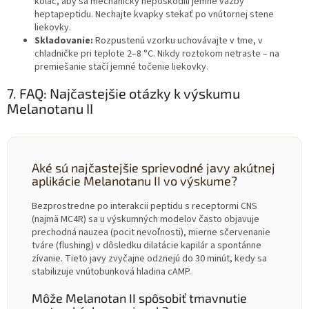
koláč, aby sa mechanicky nepoškodili jemné väzby
heptapeptidu. Nechajte kvapky stekať po vnútornej stene
liekovky.
Skladovanie:
Rozpustenú vzorku uchovávajte v tme, v
chladničke pri teplote 2–8 °C. Nikdy roztokom netraste – na
premiešanie stačí jemné točenie liekovky.
7. FAQ: Najčastejšie otázky k výskumu
Melanotanu II
Aké sú najčastejšie sprievodné javy akútnej
aplikácie Melanotanu II vo výskume?
Bezprostredne po interakcii peptidu s receptormi CNS
(najmä MC4R) sa u výskumných modelov často objavuje
prechodná nauzea (pocit nevoľnosti), mierne sčervenanie
tváre (flushing) v dôsledku dilatácie kapilár a spontánne
zívanie. Tieto javy zvyčajne odznejú do 30 minút, kedy sa
stabilizuje vnútobunková hladina cAMP.
Môže Melanotan II spôsobiť tmavnutie