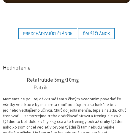
PREDCHÁDZAJÚCI ČLÁNOK
ĎALŠÍ ČLÁNOK
Z
á
p
ä
Hodnotenie
t
Retatrutide 5mg/10mg
i
e
Patrik
|
Hodnotenie produktu je 5 z 5 hviezdičiek.
Momentalne po 3tej dávku môžem s čistým svedomim povedať že
všetky veci ktoré by mala reta robiť pociťujem a su funkčne bez
jediného vedlajšieho učinku. Chuť do jedla menšia, lepšia nálada, chuť
trenovať … samozrejme treba dodržiavať stravu a trening ale za 2
týždne to boli dole z váhy 4kg cca a to treningy boli až druhý týžden
nakolko som chcel vedieť v prvom týždni či tam nebudu nejake