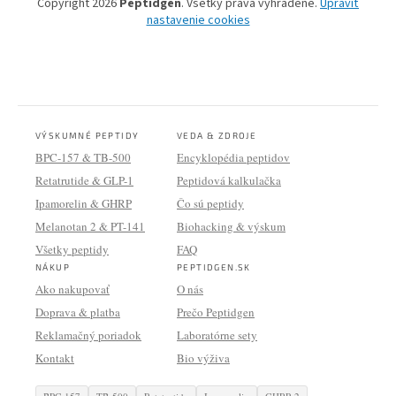
Copyright 2026
Peptidgen
. Všetky práva vyhradené.
Upraviť
nastavenie cookies
VÝSKUMNÉ PEPTIDY
VEDA & ZDROJE
BPC-157 & TB-500
Encyklopédia peptidov
Retatrutide & GLP-1
Peptidová kalkulačka
Ipamorelin & GHRP
Čo sú peptidy
Melanotan 2 & PT-141
Biohacking & výskum
Všetky peptidy
FAQ
NÁKUP
PEPTIDGEN.SK
Ako nakupovať
O nás
Doprava & platba
Prečo Peptidgen
Reklamačný poriadok
Laboratórne sety
Kontakt
Bio výživa