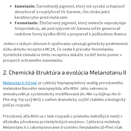
Eumelanín:
Čiernohnedý pigment, ktorý má vysokú schopnosť
absorbovať a rozptyľovať UV žiarenie, čím chráni jadrá
keratinocytov pred mutáciami.
Feomelanín:
Žltočervený pigment, ktorý nielenže neposkytuje
fotoprotekciu, ale pod vplyvom UV žiarenia môže generovať
reaktívne formy kyslíka (ROS) a prispievať k poškodeniu tkaniva.
Jedinci s nízkym sklonom k opaľovaniu vykazujú geneticky podmienenú
nízku aktivitu receptora MC1R, čo vedie k prevahe feomelanínu.
Syntetická stimulácia tohto receptora dokáže zvrátiť tento pomer v
prospech ochranného eumelanínu.
2. Chemická štruktúra a evolúcia Melanotanu II
Melanotan II (10 mg)
je cyklický heptapeptidový analóg prirodzeného
melanokortínového neuropeptidu alfa-MSH. Jeho sekvencia
aminokyselín je systematicky modifikovaná (Ac-Nle-cyclo[Asp-His-D-
Phe-Arg-Trp-Lys]-NH2) s cieľom dramaticky zvýšiť stabilitu a biologický
polčas rozpadu.
Prirodzený alfa-MSH sa v tele rozpadá v priebehu niekoľkých minút v
dôsledku pôsobenia proteolytických enzýmov. Cyklizácia molekuly
Melanotanu II a zakomponovanie D-izoméru fenylalanínu (D-Phe) však