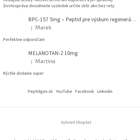
vedlajšie učinky. Možem určite len odporučit a pri správnej
životospráve dosiahnete vysledok určite skôr ako bez rety.
BPC-157 5mg – Peptid pre výskum regenerácie.
Marek
|
Hodnotenie produktu je 5 z 5 hviezdičiek.
Perfektne odporúčam
MELANOTAN-2 10mg
Martina
|
Hodnotenie produktu je 5 z 5 hviezdičiek.
Rýchle dodanie super
Peptidgen.sk
YouTube
Facebook
Linkedin
Vytvoril Shoptet