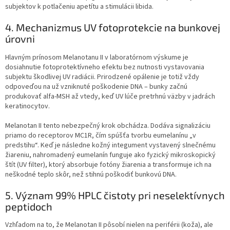
subjektov k potlačeniu apetítu a stimulácii libida.
4. Mechanizmus UV fotoprotekcie na bunkovej
úrovni
Hlavným prínosom Melanotanu II v laboratórnom výskume je
dosiahnutie fotoprotektívneho efektu bez nutnosti vystavovania
subjektu škodlivej UV radiácii. Prirodzené opálenie je totiž vždy
odpoveďou na už vzniknuté poškodenie DNA – bunky začnú
produkovať alfa-MSH až vtedy, keď UV lúče pretrhnú väzby v jadrách
keratinocytov.
Melanotan II tento nebezpečný krok obchádza. Dodáva signalizáciu
priamo do receptorov MC1R, čím spúšťa tvorbu eumelanínu „v
predstihu“. Keď je následne kožný integument vystavený slnečnému
žiareniu, nahromadený eumelanín funguje ako fyzický mikroskopický
štít (UV filter), ktorý absorbuje fotóny žiarenia a transformuje ich na
neškodné teplo skôr, než stihnú poškodiť bunkovú DNA.
5. Význam 99% HPLC čistoty pri neselektívnych
peptidoch
Vzhľadom na to, že Melanotan II pôsobí nielen na periférii (koža), ale