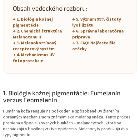
Obsah vedeckého rozboru:
→ 1. Biológia kožnej
→ 5. Význam 99% čistoty
pigmentácie
lyofilizátu
→ 2. Chemická štruktúra
→ 6. Správna laboratórna
Melanotanu II
príprava
→ 3. Melanokortínový
→ 7. FAQ: Najčastejšie
receptorový systém
otázky
→ 4. Mechanizmus UV
fotoprotekcie
1. Biológia kožnej pigmentácie: Eumelanín
verzus Feomelanín
Humánna koža reaguje na poškodenie spôsobené UV žiarením
obranným mechanizmom známym ako melanogenéza. Tento proces
prebieha v špecializovaných bunkách – melanocytoch, ktoré sa
nachádzajú v bazálnej vrstve epidermis. Melanocyty produkujú dva
typy pigmentu: