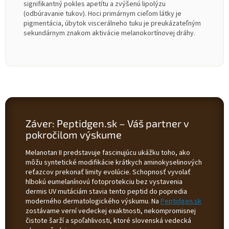
signifikantný pokles apetítu a zvýšenú lipolýzu
(odbúravanie tukov). Hoci primárnym cieľom látky je
pigmentácia, úbytok viscerálneho tuku je preukázateľným
sekundárnym znakom aktivácie melanokortínovej dráhy.
Záver: Peptidgen.sk – Váš partner v
pokročilom výskume
Melanotan II predstavuje fascinujúcu ukážku toho, ako
môžu syntetické modifikácie krátkych aminokyselinových
reťazcov prekonať limity evolúcie. Schopnosť vyvolať
hlbokú eumelanínovú fotoprotekciu bez vystavenia
dermis UV mutáciám stavia tento peptid do popredia
moderného dermatologického výskumu. Na
Peptidgen.sk
zostávame verní vedeckej exaktnosti, nekompromisnej
čistote šarží a spoľahlivosti, ktoré slovenská vedecká