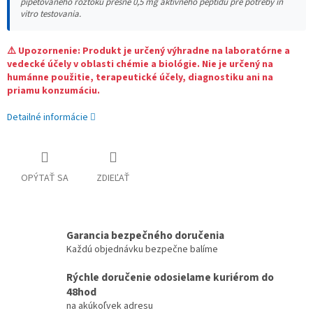
pipetovaného roztoku presne 0,5 mg aktívneho peptidu pre potreby in
vitro testovania.
⚠️ Upozornenie: Produkt je určený výhradne na laboratórne a
vedecké účely v oblasti chémie a biológie. Nie je určený na
humánne použitie, terapeutické účely, diagnostiku ani na
priamu konzumáciu.
Detailné informácie
OPÝTAŤ SA
ZDIEĽAŤ
Garancia bezpečného doručenia
Každú objednávku bezpečne balíme
Rýchle doručenie odosielame kuriérom do
48hod
na akúkoľvek adresu