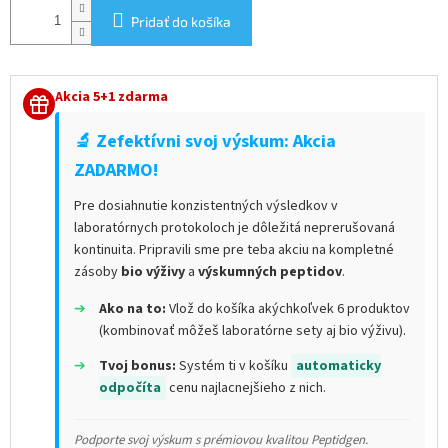
Pridať do košíka
Akcia 5+1 zdarma
🔬 Zefektívni svoj výskum: Akcia
ZADARMO!
Pre dosiahnutie konzistentných výsledkov v
laboratórnych protokoloch je dôležitá neprerušovaná
kontinuita. Pripravili sme pre teba akciu na kompletné
zásoby
bio výživy
a
výskumných peptidov
.
➔
Ako na to:
Vlož do košíka akýchkoľvek 6 produktov
(kombinovať môžeš laboratórne sety aj bio výživu).
➔
Tvoj bonus:
Systém ti v košíku
automaticky
odpočíta
cenu najlacnejšieho z nich.
Podporte svoj výskum s prémiovou kvalitou Peptidgen.