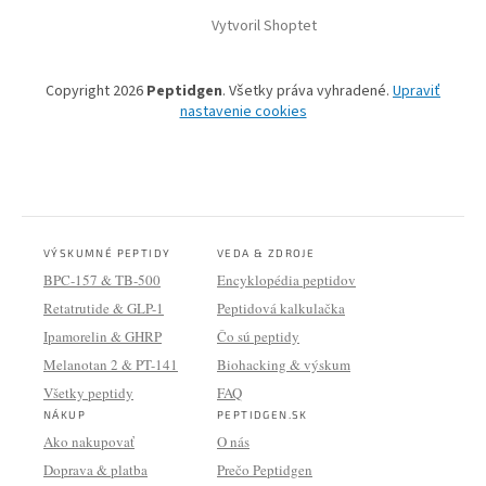
Vytvoril Shoptet
Copyright 2026
Peptidgen
. Všetky práva vyhradené.
Upraviť
nastavenie cookies
VÝSKUMNÉ PEPTIDY
VEDA & ZDROJE
BPC-157 & TB-500
Encyklopédia peptidov
Retatrutide & GLP-1
Peptidová kalkulačka
Ipamorelin & GHRP
Čo sú peptidy
Melanotan 2 & PT-141
Biohacking & výskum
Všetky peptidy
FAQ
NÁKUP
PEPTIDGEN.SK
Ako nakupovať
O nás
Doprava & platba
Prečo Peptidgen