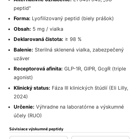
peptid"
Forma:
Lyofilizovaný peptid (biely prášok)
Obsah:
5 mg / vialka
Deklarovaná čistota:
≥ 98 %
Balenie:
Sterilná sklenená vialka, zabezpečený
uzáver
Receptorová afinita:
GLP-1R, GIPR, GcgR (triple
agonist)
Klinický status:
Fáza III klinických štúdií (Eli Lilly,
2024)
Určenie:
Výhradne na laboratórne a výskumné
účely (RUO)
Súvisiace výskumné peptidy