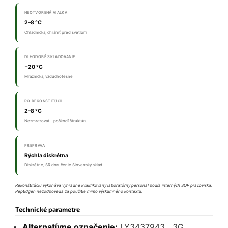
NEOTVORENÁ VIALKA
2–8 °C
Chladnička, chrániť pred svetlom
DLHODOBÉ SKLADOVANIE
−20 °C
Mraznička, vzduchotesne
PO REKONŠTITÚCII
2–8 °C
Nezmrazovať – poškodí štruktúru
PREPRAVA
Rýchla diskrétna
Diskrétne, SR doručenie Slovenský sklad
Rekonštitúciu vykonáva výhradne kvalifikovaný laboratórny personál podľa interných SOP pracoviska.
Peptidgen nezodpovedá za použitie mimo výskumného kontextu.
Technické parametre
Alternatívne označenie:
LY3437943, „3G