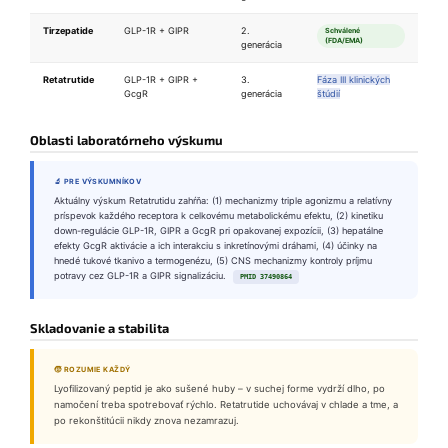
Tirzepatide
GLP-1R + GIPR
2.
Schválené
(FDA/EMA)
generácia
Retatrutide
GLP-1R + GIPR +
3.
Fáza III klinických
GcgR
generácia
štúdií
Oblasti laboratórneho výskumu
🔬 PRE VÝSKUMNÍKOV
Aktuálny výskum Retatrutidu zahŕňa: (1) mechanizmy triple agonizmu a relatívny
príspevok každého receptora k celkovému metabolickému efektu, (2) kinetiku
down-regulácie GLP-1R, GIPR a GcgR pri opakovanej expozícii, (3) hepatálne
efekty GcgR aktivácie a ich interakciu s inkretínovými dráhami, (4) účinky na
hnedé tukové tkanivo a termogenézu, (5) CNS mechanizmy kontroly príjmu
potravy cez GLP-1R a GIPR signalizáciu.
PMID 37490864
Skladovanie a stabilita
🧒 ROZUMIE KAŽDÝ
Lyofilizovaný peptid je ako sušené huby – v suchej forme vydrží dlho, po
namočení treba spotrebovať rýchlo. Retatrutide uchovávaj v chlade a tme, a
po rekonštitúcii nikdy znova nezamrazuj.