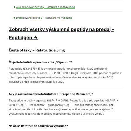
Ako skladovať peptidy – stabilita a manipulácia
Lyofilizované peptidy – štandard vo výskume
Zobraziť všetky výskumné peptidy na predaj –
Peptidgen →
Časté otázky – Retatrutide 5 mg
Čo je Retatrutide a prečo sa volá „3G peptid“?
Retatrutide (LY3437943) je syntetický peptid tretej generácie, ktorý aktivuje tri
metabolické receptory súčasne – GLP-1R, GIPR a GcgR. Prezývka „3G“ pochádza práve z
tohto triple agonizmu. Je predmetom intenzívneho klinického výskumu od roku 2022,
aktuálne vo fáze III klinických štúdií (Eli Lilly).
Aký je rozdiel medzi Retatrutidom a Tirzepatide (Mounjaro)?
Tirzepatide je duálny agonista (GLP-1R + GIPR), Retatrutide je triple agonista (GLP-1R +
GIPR + GcgR). Tretí receptor – glukagónový GcgR – pridáva termogénnu zložku cez
aktiváciu hnedého tukového tkaniva a zvýšenie hepatálneho energetického výdaja. Z
výskumného hľadiska ide o odlišný mechanizmus, nie len o „silnejšiu verziu“.
Na čo sa Retatrutide používa vo výskume?