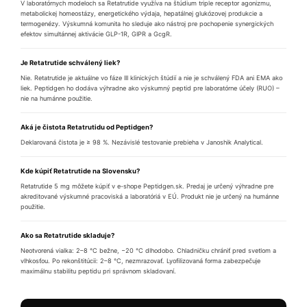
V laboratórnych modeloch sa Retatrutide využíva na štúdium triple receptor agonizmu,
metabolickej homeostázy, energetického výdaja, hepatálnej glukózovej produkcie a
termogenézy. Výskumná komunita ho sleduje ako nástroj pre pochopenie synergických
efektov simultánnej aktivácie GLP-1R, GIPR a GcgR.
Je Retatrutide schválený liek?
Nie. Retatrutide je aktuálne vo fáze III klinických štúdií a nie je schválený FDA ani EMA ako
liek. Peptidgen ho dodáva výhradne ako výskumný peptid pre laboratórne účely (RUO) –
nie na humánne použitie.
Aká je čistota Retatrutidu od Peptidgen?
Deklarovaná čistota je ≥ 98 %. Nezávislé testovanie prebieha v Janoshik Analytical.
Kde kúpiť Retatrutide na Slovensku?
Retatrutide 5 mg môžete kúpiť v e-shope Peptidgen.sk. Predaj je určený výhradne pre
akreditované výskumné pracoviská a laboratóriá v EÚ. Produkt nie je určený na humánne
použitie.
Ako sa Retatrutide skladuje?
Neotvorená vialka: 2–8 °C bežne, −20 °C dlhodobo. Chladničku chrániť pred svetlom a
vlhkosťou. Po rekonštitúcii: 2–8 °C, nezmrazovať. Lyofilizovaná forma zabezpečuje
maximálnu stabilitu peptidu pri správnom skladovaní.