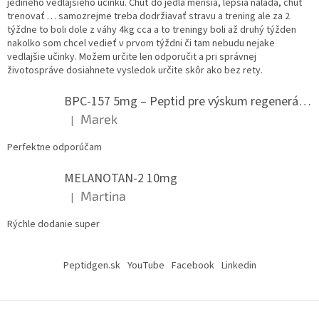
jediného vedlajšieho učinku. Chuť do jedla menšia, lepšia nálada, chuť
trenovať … samozrejme treba dodržiavať stravu a trening ale za 2
týždne to boli dole z váhy 4kg cca a to treningy boli až druhý týžden
nakolko som chcel vedieť v prvom týždni či tam nebudu nejake
vedlajšie učinky. Možem určite len odporučit a pri správnej
životospráve dosiahnete vysledok určite skôr ako bez rety.
BPC-157 5mg – Peptid pre výskum regenerácie.
Marek
|
Hodnotenie produktu je 5 z 5 hviezdičiek.
Perfektne odporúčam
MELANOTAN-2 10mg
Martina
|
Hodnotenie produktu je 5 z 5 hviezdičiek.
Rýchle dodanie super
Peptidgen.sk
YouTube
Facebook
Linkedin