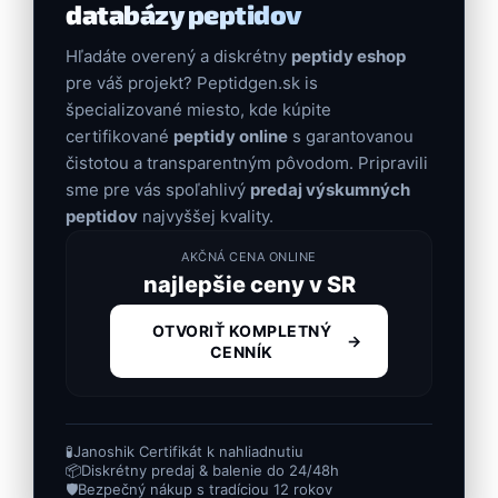
databázy peptidov
Hľadáte overený a diskrétny
peptidy eshop
pre váš projekt? Peptidgen.sk is
špecializované miesto, kde kúpite
certifikované
peptidy online
s garantovanou
čistotou a transparentným pôvodom. Pripravili
sme pre vás spoľahlivý
predaj výskumných
peptidov
najvyššej kvality.
AKČNÁ CENA ONLINE
najlepšie ceny v SR
OTVORIŤ KOMPLETNÝ
→
CENNÍK
🧪
Janoshik Certifikát k nahliadnutiu
📦
Diskrétny predaj & balenie do 24/48h
🛡️
Bezpečný nákup s tradíciou 12 rokov