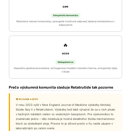
GIPR
Energetická homeostáza
Modulácia tukovej homeostázy, synergická inzulínová odpoveď, lipidový metabolizmus v
adipocytoch
🔥
GCGR
Glukagónová os
Hepatálna glukózová produkcia, termogenéza hnedého tukového tkaniva, energetický výdaj
v kľude
Prečo výskumná komunita sleduje Retatrutide tak pozorne
🧒 ROZUMIE KAŽDÝ
V roku 2023 vyšli v New England Journal of Medicine výsledky klinickej
štúdie fázy II s Retatrutidom. Výsledky boli také výrazné že sa o nich písalo
v bežných médiách nielen vo vedeckých časopisoch. Pre výskumníkov to
znamenalo jedno – táto molekula je hodná detailného štúdia mechanizmov
ktoré za výsledkami stoja. Presne to je dôvod prečo o ňu rastie záujem v
laboratóriách po celom svete.