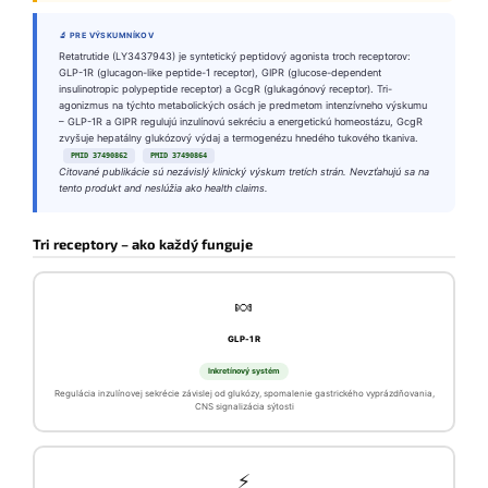
🔬 PRE VÝSKUMNÍKOV
Retatrutide (LY3437943) je syntetický peptidový agonista troch receptorov:
GLP-1R (glucagon-like peptide-1 receptor), GIPR (glucose-dependent
insulinotropic polypeptide receptor) a GcgR (glukagónový receptor). Tri-
agonizmus na týchto metabolických osách je predmetom intenzívneho výskumu
– GLP-1R a GIPR regulujú inzulínovú sekréciu a energetickú homeostázu, GcgR
zvyšuje hepatálny glukózový výdaj a termogenézu hnedého tukového tkaniva.
PMID 37490862
PMID 37490864
Citované publikácie sú nezávislý klinický výskum tretích strán. Nevzťahujú sa na
tento produkt and neslúžia ako health claims.
Tri receptory – ako každý funguje
🍬
GLP-1R
Inkretínový systém
Regulácia inzulínovej sekrécie závislej od glukózy, spomalenie gastrického vyprázdňovania,
CNS signalizácia sýtosti
⚡