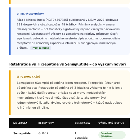
🔬 PRE VÝSKUMNÍKOV
Fáza II klinická štúdia (NCT04867785) publikovaná v NEJM 2023 sledovala
338 dospelých s obezitou počas 48 týždňov. Primárny endpoint – zmena
telesnej hmotnosti – bol štatisticky signifikantný naprieč všetkými dávkovacími
ramenami. Mechanistický výskum sa zameriava na relatívny príspevok GcgR
agonizmu k celkovému metabolickému efektu triple agonizmu, down-reguláciu
receptorov pri chronickej expozícii a interakciu s endogénnymi inkretínovými
dráhami.
PMID 37490862
Retatrutide vs Tirzepatide vs Semaglutide – čo výskum hovorí
🧒 ROZUMIE KAŽDÝ
Semaglutide (Ozempic) pôsobí na jeden receptor. Tirzepatide (Mounjaro)
pôsobí na dva. Retatrutide pôsobí na tri. Z hľadiska výskumu to nie je len o
počte – každý ďalší receptor pridáva novú vrstvu metabolických
mechanizmov ktoré vedci môžu študovať. Je to ako porovnávať
jednomotorové lietadlo, dvojmotorové a trojmotorové – každé nasledujúce
je iné, nie len silnejšie.
MOLEKULA
RECEPTORY
GENERÁCIA
VÝSKUMNÝ STATUS
Semaglutide
GLP-1R
1.
Schválené
(FDA/EMA)
generácia