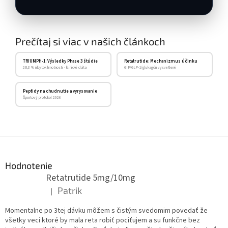
Prečítaj si viac v našich článkoch
TRIUMPH-1: Výsledky Phase 3 štúdie
Retatrutide: Mechanizmus účinku
28,3 % úbytok hmotnosti · klinické dáta
GIP/GLP-1/glukagón vysvetlené
Peptidy na chudnutie a vyrysovanie
Športový protokol 2026
Z
á
p
Hodnotenie
ä
Retatrutide 5mg/10mg
t
Patrik
|
Hodnotenie produktu je 5 z 5 hviezdičiek.
i
e
Momentalne po 3tej dávku môžem s čistým svedomim povedať že
všetky veci ktoré by mala reta robiť pociťujem a su funkčne bez