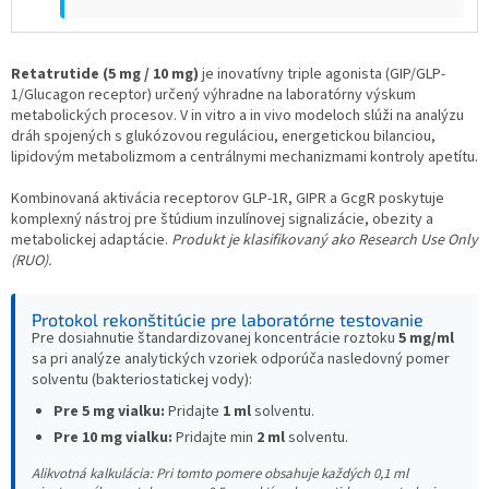
Retatrutide (5 mg / 10 mg)
je inovatívny triple agonista (GIP/GLP-
1/Glucagon receptor) určený výhradne na laboratórny výskum
metabolických procesov. V in vitro a in vivo modeloch slúži na analýzu
dráh spojených s glukózovou reguláciou, energetickou bilanciou,
lipidovým metabolizmom a centrálnymi mechanizmami kontroly apetítu.
Kombinovaná aktivácia receptorov GLP-1R, GIPR a GcgR poskytuje
komplexný nástroj pre štúdium inzulínovej signalizácie, obezity a
metabolickej adaptácie.
Produkt je klasifikovaný ako Research Use Only
(RUO).
Protokol rekonštitúcie pre laboratórne testovanie
Pre dosiahnutie štandardizovanej koncentrácie roztoku
5 mg/ml
sa pri analýze analytických vzoriek odporúča nasledovný pomer
solventu (bakteriostatickej vody):
Pre 5 mg vialku:
Pridajte
1 ml
solventu.
Pre 10 mg vialku:
Pridajte min
2 ml
solventu.
Alikvotná kalkulácia: Pri tomto pomere obsahuje každých 0,1 ml