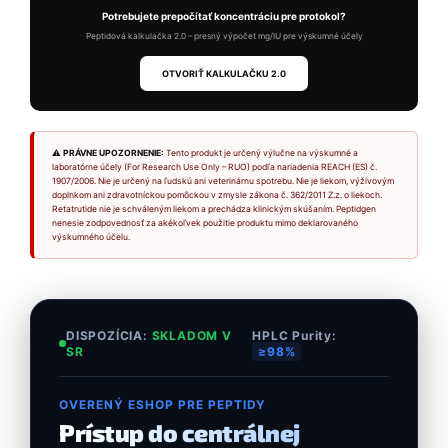
Potrebujete prepočítať koncentráciu pre protokol?
Peptidová kalkulačka 2.0 – presný výpočet mg/IU pre výskumné účely
OTVORIŤ KALKULAČKU 2.0
⚠ PRÁVNE UPOZORNENIE:
Tento produkt je určený výlučne na výskumné a
laboratórne účely (For Research Use Only – RUO) podľa nariadenia REACH (ES) č.
1907/2006. Nie je určený na ľudskú ani veterinárnu spotrebu. Nie je liekom, výživovým
doplnkom ani zdravotníckou pomôckou v zmysle zákona č. 362/2011 Z.z. o liekoch.
Retatrutide nie je schváleným liekom a prechádza klinickým skúšaním. Peptidgen
nenesie zodpovednosť za akékoľvek použitie produktu mimo deklarovaného
výskumného účelu.
DISPOZÍCIA:
SKLADOM V
HPLC Purity:
SR
≥98%
OVERENÝ ESHOP PRE PEPTIDY
Prístup do centrálnej