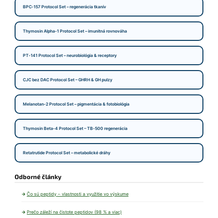
BPC‑157 Protocol Set – regenerácia tkanív
Thymosin Alpha‑1 Protocol Set – imunitná rovnováha
PT‑141 Protocol Set – neurobiológia & receptory
CJC bez DAC Protocol Set – GHRH & GH pulzy
Melanotan‑2 Protocol Set – pigmentácia & fotobiológia
Thymosin Beta‑4 Protocol Set – TB‑500 regenerácia
Retatrutide Protocol Set – metabolické dráhy
Odborné články
Čo sú peptidy – vlastnosti a využitie vo výskume
Prečo záleží na čistote peptidov (98 % a viac)