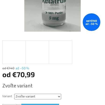
od €140
až –50 %
od €140
až –50 %
od
€70,99
Jednotková
Zvoľte variant
cena:
Variant