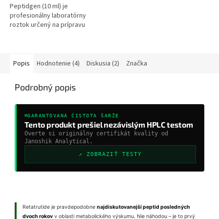
Peptidgen (10 ml) je
profesionálny laboratórny
roztok určený na prípravu
vzoriek a rekonštitúciu
lyofilizovaných látok. Stabilné
parametre, kontrolované...
Popis
Hodnotenie (4)
Diskusia (2)
Značka
Podrobný popis
GARANTOVANÁ ČISTOTA ŠARŽE
Tento produkt prešiel nezávislým HPLC testom
Overte si originálny certifikát kvality od
Janoshik Analytical.
↗ ZOBRAZIŤ TESTY
Retatrutide je pravdepodobne
najdiskutovanejší peptid posledných
dvoch rokov
v oblasti metabolického výskumu. Nie náhodou – je to prvý