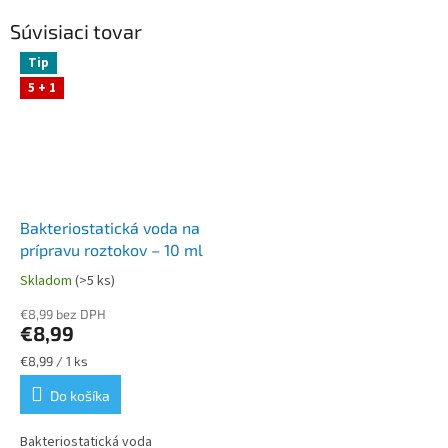
Súvisiaci tovar
Tip
5 + 1
Bakteriostatická voda na
prípravu roztokov – 10 ml
Skladom
(>5 ks)
Priemerné
hodnotenie
€8,99 bez DPH
produktu
€8,99
je
5,0
Jednotková
€8,99 / 1 ks
z
cena:
Do košíka
5
hviezdičiek.
Bakteriostatická voda