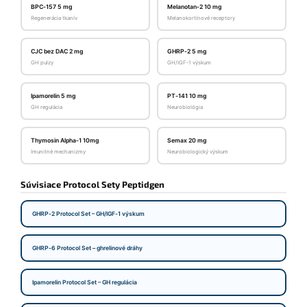
BPC‑157 5 mg
Melanotan‑2 10 mg
Regenerácia tkanív
Melanokortínové receptory
CJC bez DAC 2 mg
GHRP‑2 5 mg
GH pulzy
GH/IGF‑1 výskum
Ipamorelin 5 mg
PT‑141 10 mg
GH regulácia
Neurobiológia
Thymosin Alpha‑1 10mg
Semax 20 mg
Imunitné mechanizmy
Neurobiologický výskum
Súvisiace Protocol Sety Peptidgen
GHRP‑2 Protocol Set – GH/IGF‑1 výskum
GHRP‑6 Protocol Set – ghrelinové dráhy
Ipamorelin Protocol Set – GH regulácia