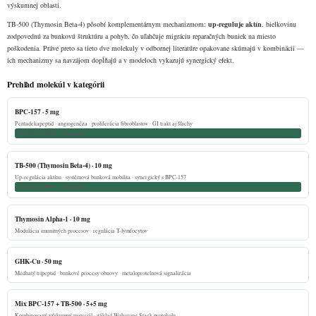
výskumnej oblasti.
p
r
TB‑500 (Thymosin Beta‑4) pôsobí komplementárnym mechanizmom:
up-reguluje aktín
, bielkovinu
v
zodpovednú za bunkovú štruktúru a pohyb, čo uľahčuje migráciu reparačných buniek na miesto
k
poškodenia. Práve preto sa tieto dve molekuly v odbornej literatúre opakovane skúmajú v kombinácii —
y
ich mechanizmy sa navzájom dopĺňajú a v modeloch vykazujú synergický efekt.
v
Prehľad molekúl v kategórii
ý
p
BPC‑157 · 5 mg
i
Pentadekapeptid · angiogenéza · proliferácia fibroblastov · GI trakt aj šľachy
s
99,929 % HPLC · Janoshik
u
TB‑500 (Thymosin Beta‑4) · 10 mg
Up-regulácia aktínu · systémová bunková mobilita · synergický s BPC‑157
98,272 % HPLC · Janoshik
Thymosin Alpha‑1 · 10 mg
Modulácia imunitných procesov · regulácia T-lymfocytov
GHK‑Cu · 50 mg
Meďnatý tripeptid · bunkové procesy obnovy · metaloproteínová signalizácia
Mix BPC‑157 + TB‑500 · 5+5 mg
Kombinovaný výskumný materiál · základ Wolverine Stack protokolu