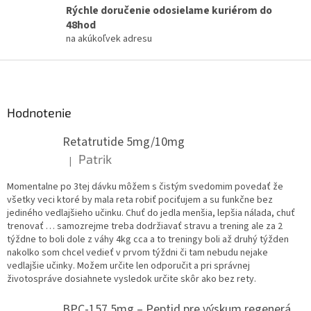
Rýchle doručenie odosielame kuriérom do
48hod
na akúkoľvek adresu
Z
á
p
ä
Hodnotenie
t
Retatrutide 5mg/10mg
i
e
Patrik
|
Hodnotenie produktu je 5 z 5 hviezdičiek.
Momentalne po 3tej dávku môžem s čistým svedomim povedať že
všetky veci ktoré by mala reta robiť pociťujem a su funkčne bez
jediného vedlajšieho učinku. Chuť do jedla menšia, lepšia nálada, chuť
trenovať … samozrejme treba dodržiavať stravu a trening ale za 2
týždne to boli dole z váhy 4kg cca a to treningy boli až druhý týžden
nakolko som chcel vedieť v prvom týždni či tam nebudu nejake
vedlajšie učinky. Možem určite len odporučit a pri správnej
životospráve dosiahnete vysledok určite skôr ako bez rety.
BPC-157 5mg – Peptid pre výskum regenerácie.