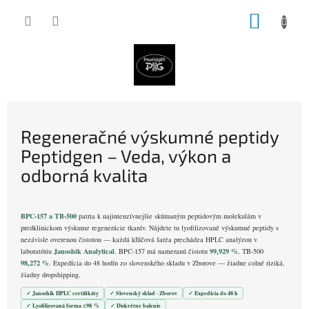
Prejsť
NÁKUP
na
obsah
KOŠÍK
Regeneračné výskumné peptidy
Peptidgen – Veda, výkon a
odborná kvalita
BPC‑157 a TB‑500
patria k najintenzívnejšie skúmaným peptidovým molekulám v
predklinickom výskume regenerácie tkanív. Nájdete tu lyofilizované výskumné peptidy s
nezávisle overenou čistotou — každá kľúčová šarža prechádza HPLC analýzou v
Janoshik Analytical
99,929 %
laboratóriu
. BPC‑157 má nameranú čistotu
, TB‑500
98,272 %
. Expedícia do 48 hodín zo slovenského skladu v Zborove — žiadne colné riziká,
žiadny dropshipping.
Janoshik HPLC certifikáty
Slovenský sklad · Zborov
Expedícia do 48 h
Lyofilizovaná forma ≥98 %
Diskrétne balenie