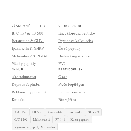
VÝSKUMNÉ PEPTIDY
VEDA & ZDROJE
BPC-157 & TB-500
Encyklopédia peptidov
Retatrutide & GLP-1
Peptidová kalkulačka
Ipamorelin & GHRP
Čo sú peptidy
Melanotan 2 & PT-141
Biohacking & výskum
Všetky peptidy
FAQ
NÁKUP
PEPTIDGEN.SK
Ako nakupovať
O nás
Doprava & platba
Prečo Peptidgen
Reklamačný poriadok
Laboratórne sety
Kontakt
Bio výživa
BPC-157
TB-500
Retatrutide
Ipamorelin
GHRP-2
CJC-1295
Melanotan 2
PT-141
Kúpiť peptidy
Výskumné peptidy Slovensko