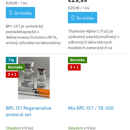
4,8
Jednotková
€29,99 / 1 ks
z
cena:
Jednotková
€29,99 / 1 ks
cena:
Do košíka
5
Do košíka
hviezdičiek.
BPC‑157 je syntetický
Thymosin Alpha‑1 (Tα1) je
pentadekapeptid s
výskumný peptid používaný v
deklarovanou čistotou ≥99 %,
odborných laboratórnych
určený výhradne na laboratórny
modeloch zameraných na
a preklinický výskum. Stabilná
analýzu imunitných procesov a
lyofilizovaná forma 5 mg v
regulačných mechanizmov.
sterilnej vialke...
Tip
Novinka
Peptidgen poskytuje...
Novinka
5 + 1
5 + 1
BPC-157 Regenerative
Mix BPC-157 / TB-500
protocol set
Skladom
(>5 ks)
Skladom
(>5 ks)