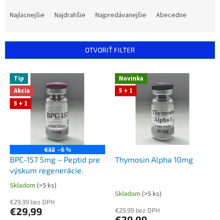
R
a
Najlacnejšie
Najdrahšie
Najpredávanejšie
Abecedne
d
e
n
OTVORIŤ FILTER
i
e
V
p
Tip
Novinka
ý
r
Akcia
5 + 1
p
o
5 + 1
i
d
s
u
p
k
r
t
o
€32
–6 %
o
d
BPC-157 5mg – Peptid pre
Thymosin Alpha 10mg
v
u
výskum regenerácie.
k
Skladom
(>5 ks)
Priemerné
t
Skladom
(>5 ks)
hodnotenie
o
€29,99 bez DPH
produktu
€29,99
€29,99 bez DPH
v
je
€29,99