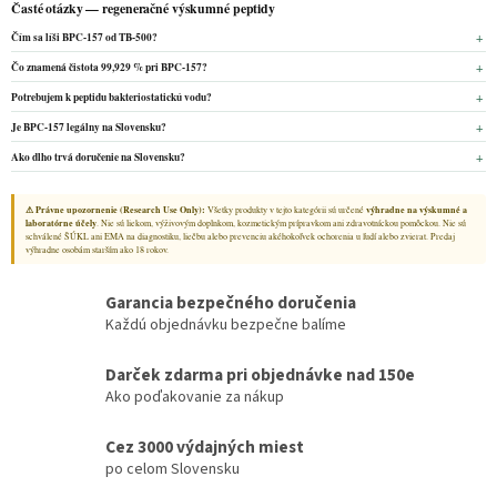
Časté otázky — regeneračné výskumné peptidy
Čím sa líši BPC‑157 od TB‑500?
Čo znamená čistota 99,929 % pri BPC‑157?
Potrebujem k peptidu bakteriostatickú vodu?
Je BPC‑157 legálny na Slovensku?
Ako dlho trvá doručenie na Slovensku?
⚠ Právne upozornenie (Research Use Only):
Všetky produkty v tejto kategórii sú určené
výhradne na výskumné a
laboratórne účely
. Nie sú liekom, výživovým doplnkom, kozmetickým prípravkom ani zdravotníckou pomôckou. Nie sú
schválené ŠÚKL ani EMA na diagnostiku, liečbu alebo prevenciu akéhokoľvek ochorenia u ľudí alebo zvierat. Predaj
výhradne osobám starším ako 18 rokov.
Garancia bezpečného doručenia
Každú objednávku bezpečne balíme
Darček zdarma pri objednávke nad 150e
Ako poďakovanie za nákup
Cez 3000 výdajných miest
po celom Slovensku