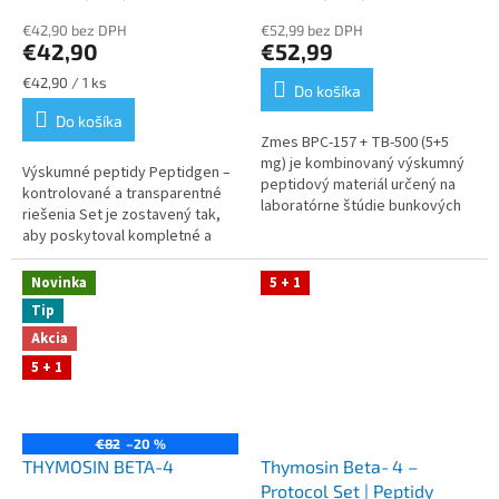
€42,90 bez DPH
€52,99 bez DPH
€42,90
€52,99
Jednotková
€42,90 / 1 ks
Do košíka
cena:
Do košíka
Zmes BPC‑157 + TB‑500 (5+5
mg) je kombinovaný výskumný
Výskumné peptidy Peptidgen –
peptidový materiál určený na
kontrolované a transparentné
laboratórne štúdie bunkových
riešenia Set je zostavený tak,
procesov, tkanivovej dynamiky
aby poskytoval kompletné a
a molekulárnych reakcií....
stabilné riešenie pre prácu s
molekulou BPC‑157, vrátane...
Novinka
5 + 1
Tip
Akcia
5 + 1
€82
–20 %
THYMOSIN BETA-4
Thymosin Beta‑4 –
Protocol Set | Peptidy