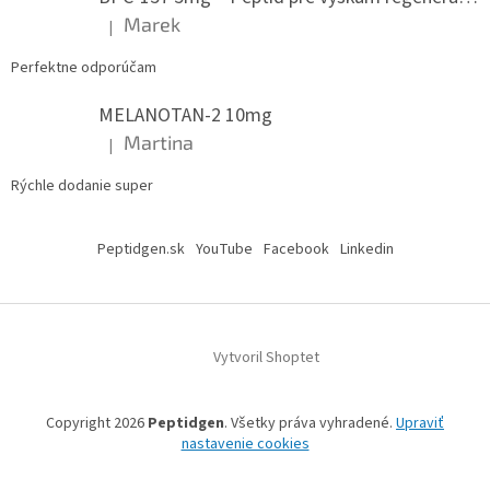
Marek
|
Hodnotenie produktu je 5 z 5 hviezdičiek.
Perfektne odporúčam
MELANOTAN-2 10mg
Martina
|
Hodnotenie produktu je 5 z 5 hviezdičiek.
Rýchle dodanie super
Peptidgen.sk
YouTube
Facebook
Linkedin
Vytvoril Shoptet
Copyright 2026
Peptidgen
. Všetky práva vyhradené.
Upraviť
nastavenie cookies