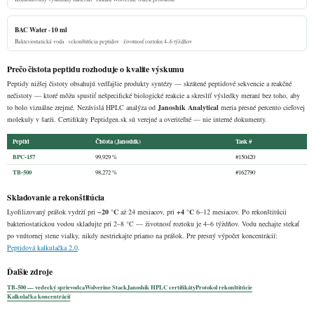
BAC Water · 10 ml
Bakteriostatická voda · rekonštitúcia peptidov · životnosť roztoku 4–6 týždňov
Prečo čistota peptidu rozhoduje o kvalite výskumu
Peptidy nižšej čistoty obsahujú vedľajšie produkty syntézy — skrátené peptidové sekvencie a reakčné
nečistoty — ktoré môžu spustiť nešpecifické biologické reakcie a skreslíť výsledky meraní bez toho, aby
to bolo vizuálne zrejmé. Nezávislá HPLC analýza od
Janoshik Analytical
meria presné percento cieľovej
molekuly v šarži. Certifikáty Peptidgen.sk sú verejné a overiteľné — nie interné dokumenty.
Peptid
Čistota (Janoshik)
Task #
BPC‑157
99,929 %
#150420
TB‑500
98,272 %
#162790
Skladovanie a rekonštitúcia
Lyofilizovaný prášok vydrží pri
−20 °C
až 24 mesiacov, pri
+4 °C
6–12 mesiacov. Po rekonštitúcii
bakteriostatickou vodou skladujte pri 2–8 °C — životnosť roztoku je 4–6 týždňov. Vodu nechajte stekať
po vnútornej stene vialky, nikdy nestriekajte priamo na prášok. Pre presný výpočet koncentrácií:
Peptidová kalkulačka 2.0
.
Ďalšie zdroje
TB‑500 — vedecký sprievodca
Wolverine Stack
Janoshik HPLC certifikáty
Protokol rekonštitúcie
Kalkulačka koncentrácií