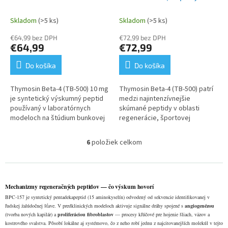
Skladom
(>5 ks)
Skladom
(>5 ks)
€64,99 bez DPH
€72,99 bez DPH
€64,99
€72,99
Do košíka
Do košíka
Thymosin Beta‑4 (TB‑500) 10 mg
Thymosin Beta‑4 (TB‑500) patrí
je syntetický výskumný peptid
medzi najintenzívnejšie
používaný v laboratórnych
skúmané peptidy v oblasti
modeloch na štúdium bunkovej
regenerácie, športovej
dynamiky, tkanivových
fyziológie a bunkovej biológie.
procesov a molekulárnych
Tento Protocol Set obsahuje
6
položiek celkom
O
mechanizmov...
TB‑500,...
v
l
á
d
Mechanizmy regeneračných peptidov — čo výskum hovorí
a
BPC‑157 je syntetický pentadekapeptid (15 aminokyselín) odvodený od sekvencie identifikovanej v
c
ľudskej žalúdočnej šťave. V predklinických modeloch aktivuje signálne dráhy spojené s
angiogenézou
i
(tvorba nových kapilár) a
proliferáciou fibroblastov
— procesy kľúčové pre hojenie šliach, väzov a
e
kostrového svalstva. Pôsobí lokálne aj systémovo, čo z neho robí jednu z najcitovanejších molekúl v tejto