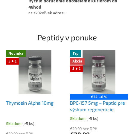
Rýchle doručenie odosielame kuriérom do
z
48hod
P
na akúkoľvek adresu
e
p
Peptidy v ponuke
t
i
Novinka
Tip
d
5 + 1
Akcia
g
5 + 1
e
n
.
s
€32
–6 %
Thymosin Alpha 10mg
BPC-157 5mg – Peptid pre
k
výskum regenerácie.
Skladom
(>5 ks)
Priemerné
Skladom
(>5 ks)
hodnotenie
€29,99 bez DPH
produktu
€29,99 bez DPH