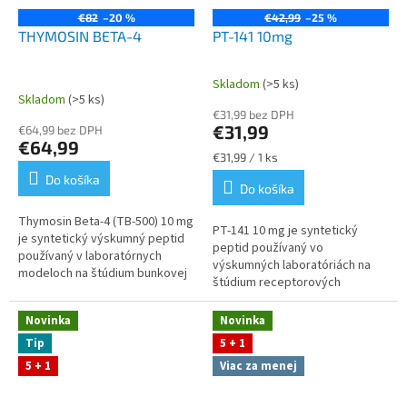
€82
–20 %
€42,99
–25 %
THYMOSIN BETA-4
PT-141 10mg
Skladom
(>5 ks)
Priemerné
Skladom
(>5 ks)
hodnotenie
€31,99 bez DPH
produktu
€31,99
€64,99 bez DPH
je
€64,99
5,0
Jednotková
€31,99 / 1 ks
z
cena:
Do košíka
Do košíka
5
hviezdičiek.
Thymosin Beta‑4 (TB‑500) 10 mg
PT‑141 10 mg je syntetický
je syntetický výskumný peptid
peptid používaný vo
používaný v laboratórnych
výskumných laboratóriách na
modeloch na štúdium bunkovej
štúdium receptorových
dynamiky, tkanivových
interakcií, nervovej signalizácie
procesov a molekulárnych
a modelov správania. Stabilná
Novinka
Novinka
mechanizmov...
lyofilizovaná...
Tip
5 + 1
5 + 1
Viac za menej