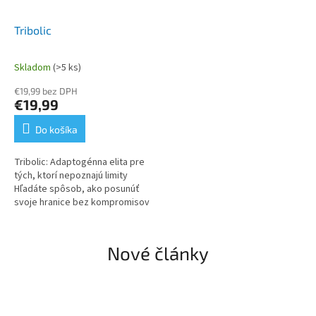
Tribolic
Skladom
(>5 ks)
Priemerné
hodnotenie
€19,99 bez DPH
produktu
€19,99
je
5,0
Do košíka
z
5
Tribolic: Adaptogénna elita pre
hviezdičiek.
tých, ktorí nepoznajú limity
Hľadáte spôsob, ako posunúť
svoje hranice bez kompromisov
na zdraví? Tribolic nie je len
ďalší doplnok stravy. Je...
Nové články