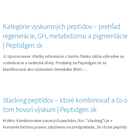
Kategórie výskumných peptidov – prehľad
regenerácie, GH, metabolizmu a pigmentácie
| Peptidgen.sk
⚠️ Upozornenie: Všetky informácie v tomto článku slúžia výhradne na
vzdelávacie a vedecké účely. Produkty na Peptidgen.sk sú
klasifikované ako výskumné chemikálie (RUO –...
Stacking peptidov – ktoré kombinovať a čo o
tom hovorí výskum | Peptidgen.sk
Krátko: Kombinovanie viacerých peptidov (tzv. "stacking") je v
komunite bežnou praxou založenou na predpoklade, že rôzne peptidy