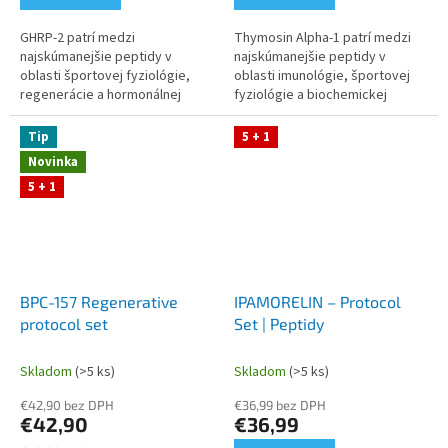
GHRP‑2 patrí medzi
Thymosin Alpha‑1 patrí medzi
najskúmanejšie peptidy v
najskúmanejšie peptidy v
oblasti športovej fyziológie,
oblasti imunológie, športovej
regenerácie a hormonálnej
fyziológie a biochemickej
adaptácie na záťaž. Tento
adaptácie na záťaž. Tento
Protocol Set obsahuje GHRP‑2,
Protocol Set obsahuje
Tip
5 + 1
bakteriostatickú vodu...
Thymosin Alpha‑1,...
Novinka
5 + 1
BPC-157 Regenerative
IPAMORELIN – Protocol
protocol set
Set | Peptidy
Skladom
(>5 ks)
Skladom
(>5 ks)
€42,90 bez DPH
€36,99 bez DPH
€42,90
€36,99