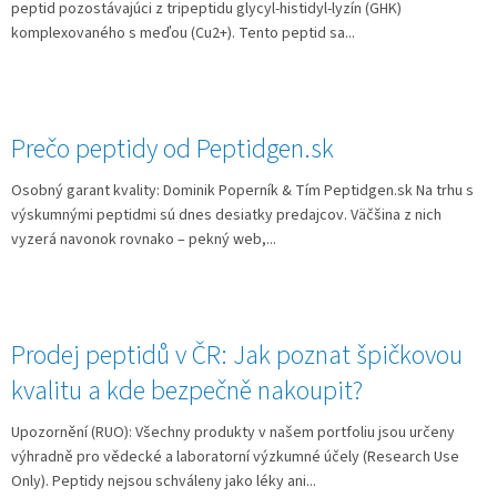
peptid pozostávajúci z tripeptidu glycyl‑histidyl‑lyzín (GHK)
komplexovaného s meďou (Cu2+). Tento peptid sa...
Prečo peptidy od Peptidgen.sk
Osobný garant kvality: Dominik Poperník & Tím Peptidgen.sk Na trhu s
výskumnými peptidmi sú dnes desiatky predajcov. Väčšina z nich
vyzerá navonok rovnako – pekný web,...
Prodej peptidů v ČR: Jak poznat špičkovou
kvalitu a kde bezpečně nakoupit?
Upozornění (RUO): Všechny produkty v našem portfoliu jsou určeny
výhradně pro vědecké a laboratorní výzkumné účely (Research Use
Only). Peptidy nejsou schváleny jako léky ani...