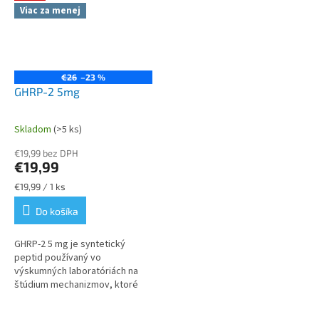
Viac za menej
€26
–23 %
GHRP-2 5mg
Skladom
(>5 ks)
Priemerné
hodnotenie
€19,99 bez DPH
produktu
€19,99
je
5,0
Jednotková
€19,99 / 1 ks
z
cena:
Do košíka
5
hviezdičiek.
GHRP‑2 5 mg je syntetický
peptid používaný vo
výskumných laboratóriách na
štúdium mechanizmov, ktoré
riadia uvoľňovanie rastového
hormónu, bunkovú signalizáciu a