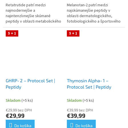
Retatrutide patrí medzi
Melanotan‑2 patrí medzi
najmodernejšie a
najskúmanejšie peptidy v
najintenzívnejšie skúmané
oblasti dermatologického,
peptidy v oblasti metabolického
fotobiologického a športového
výskumu, športovej fyziológie a
výskumu. Tento Protocol Set
biochemickej adaptácie. Tento
obsahuje Melanotan‑2,
5 + 1
5 + 1
Protocol Set...
bakteriostatickú vodu...
GHRP‑2 – Protocol Set |
Thymosin Alpha‑1 –
Peptidy
Protocol Set | Peptidy
Skladom
(>5 ks)
Skladom
(>5 ks)
€29,99 bez DPH
€39,99 bez DPH
€29,99
€39,99
Do košíka
Do košíka