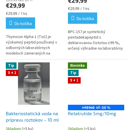
€29,99
je
€29,99
4,8
Jednotková
€29,99 / 1 ks
z
Jednotková
cena:
€29,99 / 1 ks
cena:
Do košíka
5
Do košíka
hviezdičiek.
BPC‑157 je syntetický
Thymosin Alpha‑1 (Tα1) je
pentadekapeptid s
výskumný peptid používaný v
deklarovanou čistotou ≥99 %,
odborných laboratórnych
určený výhradne na laboratórny
modeloch zameraných na
a preklinický výskum. Stabilná
analýzu imunitných procesov a
lyofilizovaná forma 5 mg v
regulačných mechanizmov.
sterilnej vialke...
Tip
Novinka
Peptidgen poskytuje...
5 + 1
Tip
5 + 1
od
až
€140
–50 %
Bakteriostatická voda na
Retatrutide 5mg/10mg
prípravu roztokov – 10 ml
Skladom
(>5 ks)
Skladom
(>5 ks)
Priemerné
Priemerné