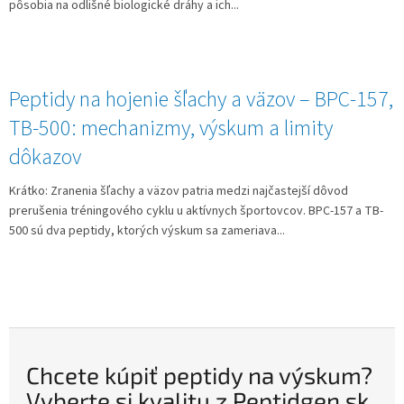
pôsobia na odlišné biologické dráhy a ich...
Peptidy na hojenie šľachy a väzov – BPC-157,
TB-500: mechanizmy, výskum a limity
dôkazov
Krátko: Zranenia šľachy a väzov patria medzi najčastejší dôvod
prerušenia tréningového cyklu u aktívnych športovcov. BPC-157 a TB-
500 sú dva peptidy, ktorých výskum sa zameriava...
Chcete kúpiť peptidy na výskum?
Vyberte si kvalitu z Peptidgen.sk