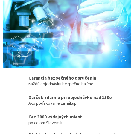
V
y
b
e
r
t
e
s
i
Garancia bezpečného doručenia
k
Každú objednávku bezpečne balíme
v
a
Darček zdarma pri objednávke nad 150e
Ako poďakovanie za nákup
l
i
Cez 3000 výdajných miest
t
po celom Slovensku
u