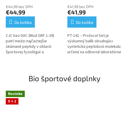
€44,99 bez DPH
€41,99 bez DPH
€44,99
€41,99
Do košíka
Do košíka
CJC bez DAC (Mod GRF 1‑29)
PT‑141 – Protocol Set je
patrí medzi najčastejšie
výskumný balík obsahujúci
skúmané peptidy v oblasti
syntetickú peptidovú molekulu
športovej fyziológie a
určenú na odborné laboratórne
endokrinologického výskumu.
použitie. Vhodný pre
Tento Protocol Set obsahuje
experimentálne modely
všetko potrebné pre...
zamerané na štúdium...
Bio športové doplnky
Novinka
5 + 1