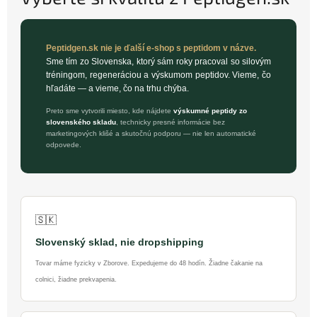
Peptidgen.sk nie je ďalší e-shop s peptidom v názve.
Sme tím zo Slovenska, ktorý sám roky pracoval so silovým
tréningom, regeneráciou a výskumom peptidov. Vieme, čo
hľadáte — a vieme, čo na trhu chýba.
Preto sme vytvorili miesto, kde nájdete
výskumné peptidy zo
slovenského skladu
, technicky presné informácie bez
marketingových klišé a skutočnú podporu — nie len automatické
odpovede.
🇸🇰
Slovenský sklad, nie dropshipping
Tovar máme fyzicky v Zborove. Expedujeme do 48 hodín. Žiadne čakanie na
colnici, žiadne prekvapenia.