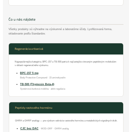
Čo u nás nájdete
Všetky produkty sú výhradne na výskumné a laboratórne účely. Lyofilizovaná forma,
skladovanie podľa štandardov.
Regenerácia a tkanivá
Najpopulárnejšia kategória. BPC-157 a TB-500 patria k najčastejšie citovaným peptidovým molekulám
v oblasti regeneračného výskumu.
BPC-157 5 mg
Body Protection Compound · 15 aminokyselín
TB-500 (Thymosin Beta-4)
Systémová bunková mobilita · aktín regulácia
Peptidy rastového hormónu
GHRH a GHRP analógy — pre výskum sekrécie rastového hormónu a metabolických signálnych dráh.
CJC bez DAC
· MOD-GRF · GHRH analóg