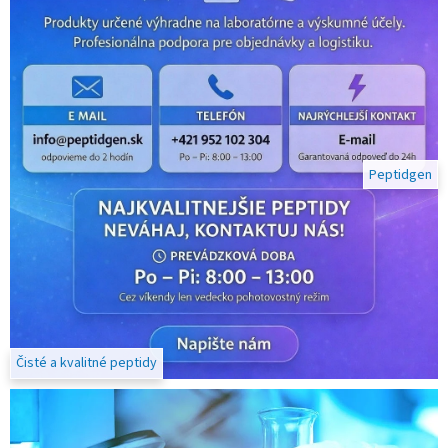
p
e
p
t
i
d
Peptidgen
y
n
a
v
ý
s
k
Čisté a kvalitné peptidy
u
m
?