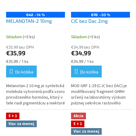
€42
–14 %
€70
–50 %
MELANOTAN-2 10mg
CJC bez Dac 2mg
Skladom
(>5 ks)
Skladom
(>5 ks)
Priemerné
Priemerné
hodnotenie
hodnotenie
€35,99 bez DPH
€34,99 bez DPH
produktu
produktu
€35,99
€34,99
je
je
5,0
5,0
Jednotková
Jednotková
€35,99 / 1 ks
€34,99 / 1 ks
z
z
cena:
cena:
Do košíka
Do košíka
5
5
hviezdičiek.
hviezdičiek.
Melanotan‑2 10 mg je syntetická
MOD GRF 1‑29 (CJC bez DAC) je
molekula vytvorená podľa vzoru
modifikovaný fragment GHRH
prirodzeného hormónu, ktorý v
určený na laboratórny výskum
tele riadi pigmentáciu a niektoré
pulznej sekrécie rastového
nervové reakcie. Vedci ho
hormónu a synergických GHRP
používajú na skúmanie...
modelov. Produkt má
5 + 1
Akcia
nezávisle...
Viac za menej
5 + 1
Viac za menej