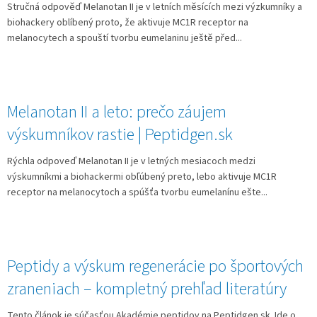
Stručná odpověď Melanotan II je v letních měsících mezi výzkumníky a
biohackery oblíbený proto, že aktivuje MC1R receptor na
melanocytech a spouští tvorbu eumelaninu ještě před...
Melanotan II a leto: prečo záujem
výskumníkov rastie | Peptidgen.sk
Rýchla odpoveď Melanotan II je v letných mesiacoch medzi
výskumníkmi a biohackermi obľúbený preto, lebo aktivuje MC1R
receptor na melanocytoch a spúšťa tvorbu eumelanínu ešte...
Peptidy a výskum regenerácie po športových
zraneniach – kompletný prehľad literatúry
Tento článok je súčasťou Akadémie peptidov na Peptidgen.sk. Ide o