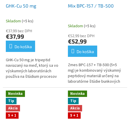
GHK-Cu 50 mg
Mix BPC-157 / TB-500
Skladom
(>5 ks)
Priemerné
Skladom
(>5 ks)
hodnotenie
€37,99 bez DPH
produktu
€37,99
€52,99 bez DPH
je
€52,99
5,0
Do košíka
z
Do košíka
5
GHK‑Cu 50 mg je tripeptid
hviezdičiek.
Zmes BPC‑157 + TB‑500 (5+5
naviazaný na meď, ktorý sa vo
mg) je kombinovaný výskumný
výskumných laboratóriách
peptidový materiál určený na
používa na štúdium procesov
laboratórne štúdie bunkových
spojených s bunkovou obnovou,
procesov, tkanivovej dynamiky
metaloproteínmi a reakciami
a molekulárnych reakcií....
tkanív na...
Novinka
Novinka
Tip
Tip
Akcia
Akcia
5 + 1
5 + 1