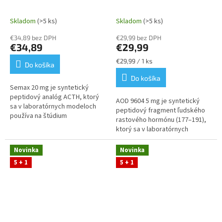
Skladom
(>5 ks)
Skladom
(>5 ks)
€34,89 bez DPH
€29,99 bez DPH
€34,89
€29,99
Jednotková
€29,99 / 1 ks
Do košíka
cena:
Do košíka
Semax 20 mg je syntetický
peptidový analóg ACTH, ktorý
AOD 9604 5 mg je syntetický
sa v laboratórnych modeloch
peptidový fragment ľudského
používa na štúdium
rastového hormónu (177–191),
neurobiologických procesov.
ktorý sa v laboratórnych
Výskumné tímy ho využívajú pri
modeloch používa na štúdium
analýze...
metabolických procesov,
Novinka
Novinka
regulácie...
5 + 1
5 + 1