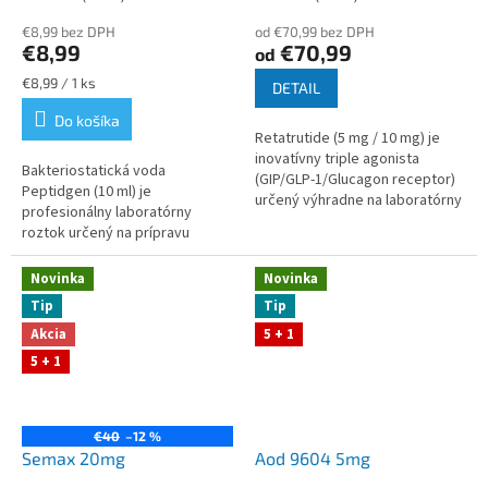
hodnotenie
hodnotenie
€8,99 bez DPH
od €70,99 bez DPH
produktu
produktu
€8,99
€70,99
od
je
je
5,0
4,8
Jednotková
€8,99 / 1 ks
DETAIL
z
z
cena:
Do košíka
5
5
Retatrutide (5 mg / 10 mg) je
hviezdičiek.
hviezdičiek.
inovatívny triple agonista
Bakteriostatická voda
(GIP/GLP-1/Glucagon receptor)
Peptidgen (10 ml) je
určený výhradne na laboratórny
profesionálny laboratórny
výskum metabolických
roztok určený na prípravu
procesov. V in vitro a in vivo...
vzoriek a rekonštitúciu
lyofilizovaných látok. Stabilné
Novinka
Novinka
parametre, kontrolované...
Tip
Tip
Akcia
5 + 1
5 + 1
€40
–12 %
Semax 20mg
Aod 9604 5mg