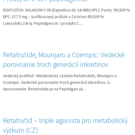
DISPOZÍCIA: SKLADOM V SR (Expedícia do 24/48h) HPLC Purity: 99,929 %
BPC‑157 5 mg – lyofilizovaný prášok s čistotou 99,929 %
(Janoshik).Zdroj: Peptidgen.sk / produkt č....
Retatrutide, Mounjaro a Ozempic: Vedecké
porovnanie troch generácií inkretínov
Vedecký prehľad · Metabolický výskum Retatrutide, Mounjaro a
Ozempic: Vedecké porovnanie troch generácií inkretínov ⚠️
Upozornenie: Retatrutide je na Peptidgen.sk...
Retatrutid – triple agonista pro metabolický
výzkum (CZ)