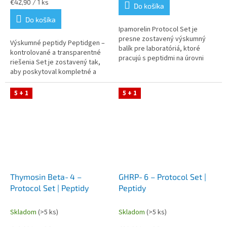
Jednotková
€42,90 / 1 ks
Do košíka
cena:
Do košíka
Ipamorelin Protocol Set je
presne zostavený výskumný
Výskumné peptidy Peptidgen –
balík pre laboratóriá, ktoré
kontrolované a transparentné
pracujú s peptidmi na úrovni
riešenia Set je zostavený tak,
profesionálnych protokolov.
aby poskytoval kompletné a
Peptidgen poskytuje možnosť
stabilné riešenie pre prácu s
kúpiť...
molekulou BPC‑157, vrátane...
5 + 1
5 + 1
Thymosin Beta‑4 –
GHRP‑6 – Protocol Set |
Protocol Set | Peptidy
Peptidy
Skladom
(>5 ks)
Skladom
(>5 ks)