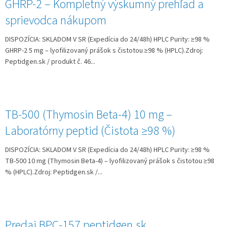
GHRP-2 – Kompletný výskumný prehľad a
sprievodca nákupom
DISPOZÍCIA: SKLADOM V SR (Expedícia do 24/48h) HPLC Purity: ≥98 %
GHRP‑2 5 mg – lyofilizovaný prášok s čistotou ≥98 % (HPLC).Zdroj:
Peptidgen.sk / produkt č. 46...
TB-500 (Thymosin Beta-4) 10 mg –
Laboratórny peptid (Čistota ≥98 %)
DISPOZÍCIA: SKLADOM V SR (Expedícia do 24/48h) HPLC Purity: ≥98 %
TB‑500 10 mg (Thymosin Beta‑4) – lyofilizovaný prášok s čistotou ≥98
% (HPLC).Zdroj: Peptidgen.sk /...
Predaj BPC-157 peptidgen.sk