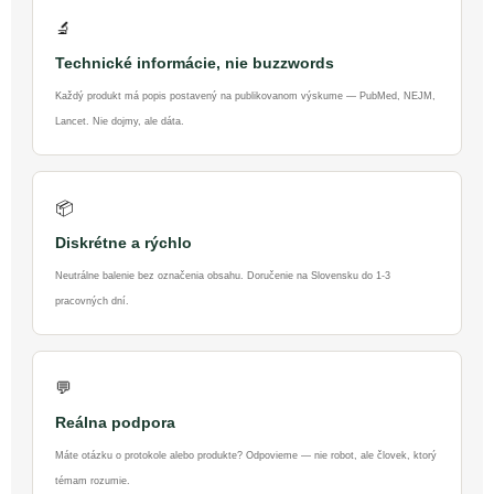
🔬
Technické informácie, nie buzzwords
Každý produkt má popis postavený na publikovanom výskume — PubMed, NEJM,
Lancet. Nie dojmy, ale dáta.
📦
Diskrétne a rýchlo
Neutrálne balenie bez označenia obsahu. Doručenie na Slovensku do 1-3
pracovných dní.
💬
Reálna podpora
Máte otázku o protokole alebo produkte? Odpovieme — nie robot, ale človek, ktorý
témam rozumie.