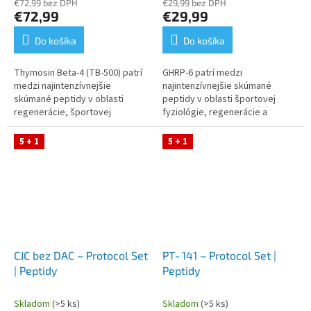
€72,99 bez DPH
€29,99 bez DPH
€72,99
€29,99
Do košíka
Do košíka
Thymosin Beta‑4 (TB‑500) patrí
GHRP‑6 patrí medzi
medzi najintenzívnejšie
najintenzívnejšie skúmané
skúmané peptidy v oblasti
peptidy v oblasti športovej
regenerácie, športovej
fyziológie, regenerácie a
fyziológie a bunkovej biológie.
hormonálnej adaptácie. Tento
Tento Protocol Set obsahuje
Protocol Set obsahuje GHRP‑6,
5 + 1
5 + 1
TB‑500,...
bakteriostatickú...
CJC bez DAC – Protocol Set
PT‑141 – Protocol Set |
| Peptidy
Peptidy
Skladom
(>5 ks)
Skladom
(>5 ks)