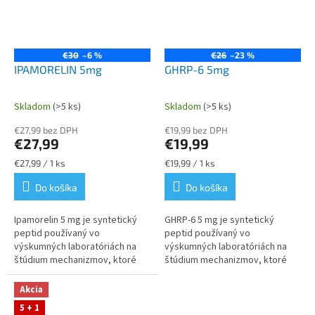
€30
–6 %
€26
–23 %
IPAMORELIN 5mg
GHRP-6 5mg
Skladom
(>5 ks)
Skladom
(>5 ks)
Priemerné
Priemerné
hodnotenie
hodnotenie
€27,99 bez DPH
€19,99 bez DPH
produktu
produktu
€27,99
€19,99
je
je
4,5
5,0
Jednotková
Jednotková
€27,99 / 1 ks
€19,99 / 1 ks
z
z
cena:
cena:
Do košíka
Do košíka
5
5
hviezdičiek.
hviezdičiek.
Ipamorelin 5 mg je syntetický
GHRP‑6 5 mg je syntetický
peptid používaný vo
peptid používaný vo
výskumných laboratóriách na
výskumných laboratóriách na
štúdium mechanizmov, ktoré
štúdium mechanizmov, ktoré
ovplyvňujú uvoľňovanie
riadia uvoľňovanie rastového
rastového hormónu, bunkovú
hormónu, bunkovú signalizáciu a
Akcia
signalizáciu a...
reakcie...
5 + 1