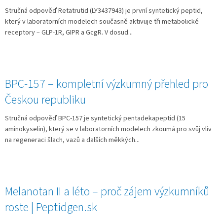
Stručná odpověď Retatrutid (LY3437943) je první syntetický peptid,
který v laboratorních modelech současně aktivuje tři metabolické
receptory – GLP-1R, GIPR a GcgR. V dosud...
BPC-157 – kompletní výzkumný přehled pro
Českou republiku
Stručná odpověď BPC-157 je syntetický pentadekapeptid (15
aminokyselin), který se v laboratorních modelech zkoumá pro svůj vliv
na regeneraci šlach, vazů a dalších měkkých...
Melanotan II a léto – proč zájem výzkumníků
roste | Peptidgen.sk