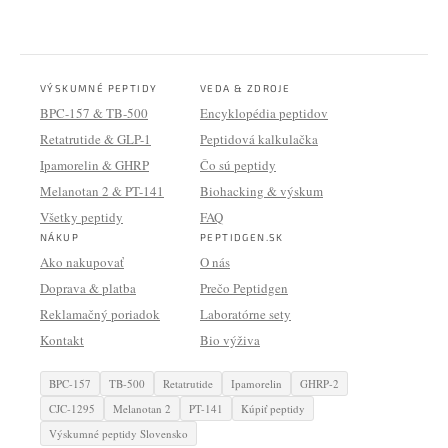
VÝSKUMNÉ PEPTIDY
VEDA & ZDROJE
BPC-157 & TB-500
Encyklopédia peptidov
Retatrutide & GLP-1
Peptidová kalkulačka
Ipamorelin & GHRP
Čo sú peptidy
Melanotan 2 & PT-141
Biohacking & výskum
Všetky peptidy
FAQ
NÁKUP
PEPTIDGEN.SK
Ako nakupovať
O nás
Doprava & platba
Prečo Peptidgen
Reklamačný poriadok
Laboratórne sety
Kontakt
Bio výživa
BPC-157
TB-500
Retatrutide
Ipamorelin
GHRP-2
CJC-1295
Melanotan 2
PT-141
Kúpiť peptidy
Výskumné peptidy Slovensko