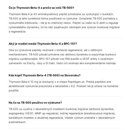
Čo je Thymosin Beta‑4 a prečo sa volá TB‑500?
Thymosin Beta‑4 je 43-aminokyselinový peptid prirodzene sa vyskytujúci v bunkách.
TB‑500 je jeho syntetická forma používaná vo výskume. Označenie TB‑500 pochádza z
výskumného kódovania – nie je to chemický názov. Peptid sa viaže na G-aktín a reguluje
cytoskeletálnu dynamiku, čo ho robí zaujímavým nástrojom pre výskum bunkovej migrácie
a regenerácie.
Aký je rozdiel medzi Thymosin Beta‑4 a BPC‑157?
Oba sú výskumné peptidy skúmané v kontexte regenerácie, ale s odlišnými
mechanizmami. TB‑500 pôsobí primárne cez aktínovú dynamiku a ovplyvňuje bunkovú
migráciu systémovejšie. BPC‑157 pôsobí cez FAK-paxillin a VEGF dráhy s osobitným
zameraním na šľachy, väzy a GI trakt. Vedci ich skúmajú ako komplementárne nástroje.
Kde kúpiť Thymosin Beta‑4 (TB‑500) na Slovensku?
Thymosin Beta‑4 10 mg je dostupný v e-shope Peptidgen.sk. Predaj peptidov pre
akreditované výskumné pracoviská a laboratóriá v EÚ. Produkt nie je určený na humánne
použitie.
Na čo sa TB‑500 používa vo výskume?
TB‑500 sa využíva v laboratórnych modeloch bunkovej migrácie (aktínová dynamika),
angiogenézy (VEGF, MMP up-regulácia), kožnej regenerácie (keratinocytová migrácia),
kardiálnych modelov a okulárnej regenerácie. Všetok výskum prebieha v laboratórnych
podmienkach.