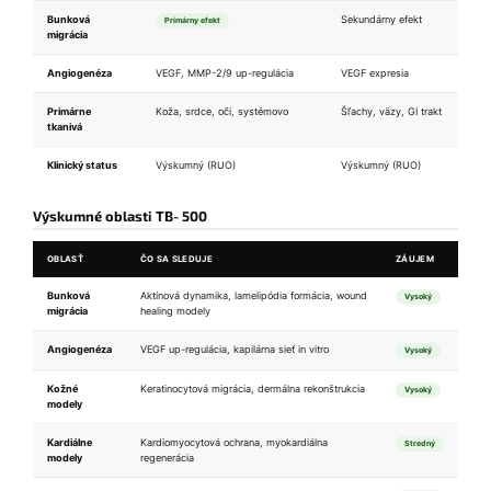
Bunková
Sekundárny efekt
Primárny efekt
migrácia
Angiogenéza
VEGF, MMP-2/9 up-regulácia
VEGF expresia
Primárne
Koža, srdce, oči, systémovo
Šľachy, väzy, GI trakt
tkanivá
Klinický status
Výskumný (RUO)
Výskumný (RUO)
Výskumné oblasti TB‑500
OBLASŤ
ČO SA SLEDUJE
ZÁUJEM
Bunková
Aktínová dynamika, lamelipódia formácia, wound
Vysoký
migrácia
healing modely
Angiogenéza
VEGF up-regulácia, kapilárna sieť in vitro
Vysoký
Kožné
Keratinocytová migrácia, dermálna rekonštrukcia
Vysoký
modely
Kardiálne
Kardiomyocytová ochrana, myokardiálna
Stredný
modely
regenerácia