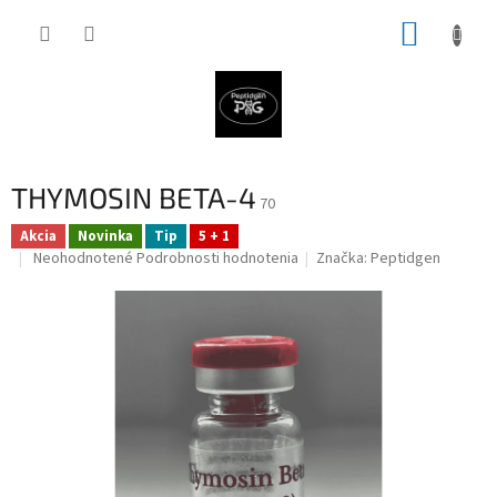
Prejsť
NÁKUP
na
obsah
KOŠÍK
THYMOSIN BETA-4
70
Akcia
Novinka
Tip
5 + 1
Priemerné
Neohodnotené
Podrobnosti hodnotenia
Značka:
Peptidgen
hodnotenie
produktu
je
0,0
z
5
hviezdičiek.