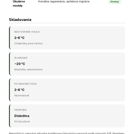
Okulárne
Kornálna regenerácia, epitelová migrácia
Stredný
modely
Skladovanie
NEOTVORENÁ VIALKA
2–8 °C
Chladnička, pred svetlom
DLHODOBÉ
−20 °C
Mraznička, vzduchotesne
PO REKONŠTITÚCII
2–8 °C
Nezmrazovať
PREPRAVA
Diskrétna
EÚ doručenie
Rekonštitúciu vykonáva výhradne kvalifikovaný laboratórny personál podľa interných SOP. Peptidgen