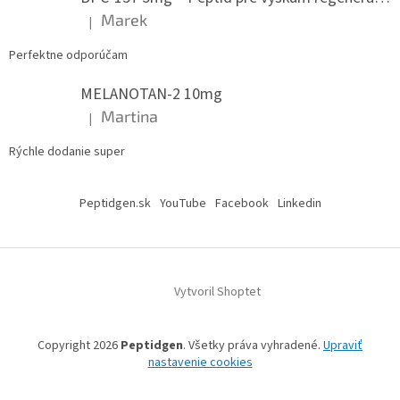
Marek
|
Hodnotenie produktu je 5 z 5 hviezdičiek.
Perfektne odporúčam
MELANOTAN-2 10mg
Martina
|
Hodnotenie produktu je 5 z 5 hviezdičiek.
Rýchle dodanie super
Peptidgen.sk
YouTube
Facebook
Linkedin
Vytvoril Shoptet
Copyright 2026
Peptidgen
. Všetky práva vyhradené.
Upraviť
nastavenie cookies