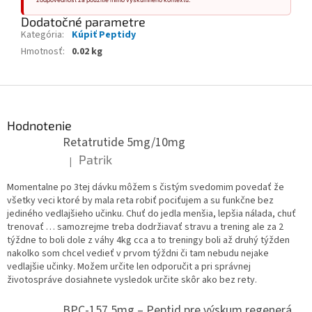
zodpovednosť za použitie mimo výskumného kontextu.
Dodatočné parametre
Kategória
:
Kúpiť Peptidy
Hmotnosť
:
0.02 kg
Z
á
p
Hodnotenie
ä
Retatrutide 5mg/10mg
t
Patrik
|
Hodnotenie produktu je 5 z 5 hviezdičiek.
i
e
Momentalne po 3tej dávku môžem s čistým svedomim povedať že
všetky veci ktoré by mala reta robiť pociťujem a su funkčne bez
jediného vedlajšieho učinku. Chuť do jedla menšia, lepšia nálada, chuť
trenovať … samozrejme treba dodržiavať stravu a trening ale za 2
týždne to boli dole z váhy 4kg cca a to treningy boli až druhý týžden
nakolko som chcel vedieť v prvom týždni či tam nebudu nejake
vedlajšie učinky. Možem určite len odporučit a pri správnej
životospráve dosiahnete vysledok určite skôr ako bez rety.
BPC-157 5mg – Peptid pre výskum regenerácie.