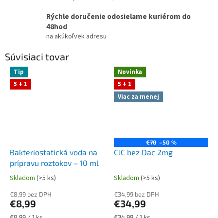
Rýchle doručenie odosielame kuriérom do
48hod
na akúkoľvek adresu
Súvisiaci tovar
Tip
Novinka
5 + 1
5 + 1
Viac za menej
€70
–50 %
Bakteriostatická voda na
CJC bez Dac 2mg
prípravu roztokov – 10 ml
Skladom
(>5 ks)
Skladom
(>5 ks)
Priemerné
Priemerné
hodnotenie
hodnotenie
€8,99 bez DPH
€34,99 bez DPH
produktu
produktu
€8,99
€34,99
je
je
5,0
5,0
Jednotková
Jednotková
€8,99 / 1 ks
€34,99 / 1 ks