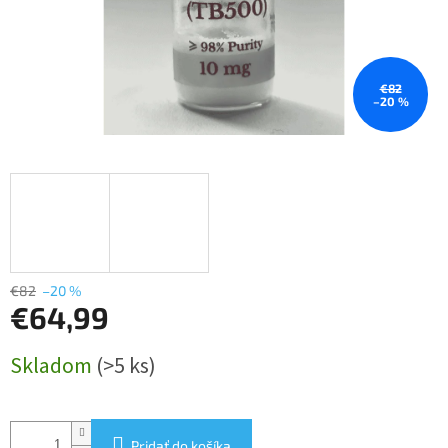
€82
–20 %
€82
–20 %
€64,99
Jednotková
Skladom
(>5 ks)
cena:
Pridať do košíka