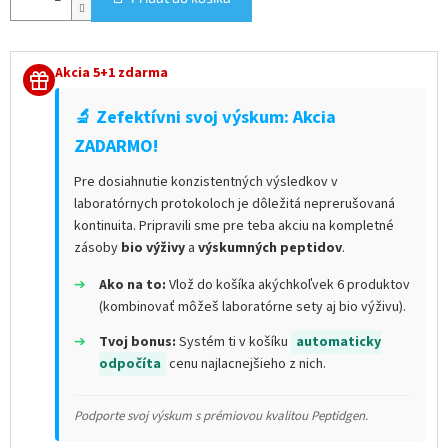
Akcia 5+1 zdarma
🔬 Zefektívni svoj výskum: Akcia
ZADARMO!
Pre dosiahnutie konzistentných výsledkov v
laboratórnych protokoloch je dôležitá neprerušovaná
kontinuita. Pripravili sme pre teba akciu na kompletné
zásoby
bio výživy
a
výskumných peptidov
.
➔
Ako na to:
Vlož do košíka akýchkoľvek 6 produktov
(kombinovať môžeš laboratórne sety aj bio výživu).
➔
Tvoj bonus:
Systém ti v košíku
automaticky
odpočíta
cenu najlacnejšieho z nich.
Podporte svoj výskum s prémiovou kvalitou Peptidgen.