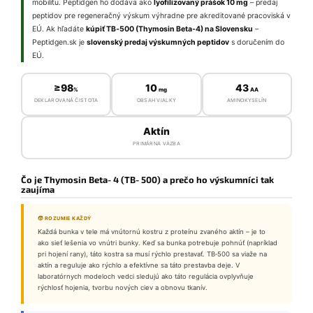
mobilitu. Peptidgen ho dodáva ako
lyofilizovaný prášok 10 mg
– predaj
peptidov pre regeneračný výskum výhradne pre akreditované pracoviská v
EÚ. Ak hľadáte
kúpiť TB‑500 (Thymosin Beta‑4) na Slovensku
–
Peptidgen.sk je
slovenský predaj výskumných peptidov
s doručením do
EÚ.
≥98
10
43
%
mg
AA
DEKLAROVANÁ ČISTOTA
OBSAH VIALKY
AMINOKYSELÍN
Aktín
PRIMÁRNA VÄZBA
Čo je Thymosin Beta‑4 (TB‑500) a prečo ho výskumníci tak
zaujíma
🧒 ROZUMIE KAŽDÝ
Každá bunka v tele má vnútornú kostru z proteínu zvaného aktín – je to
ako sieť lešenia vo vnútri bunky. Keď sa bunka potrebuje pohnúť (napríklad
pri hojení rany), táto kostra sa musí rýchlo prestavať. TB‑500 sa viaže na
aktín a reguluje ako rýchlo a efektívne sa táto prestavba deje. V
laboratórnych modeloch vedci sledujú ako táto regulácia ovplyvňuje
rýchlosť hojenia, tvorbu nových ciev a obnovu tkanív.