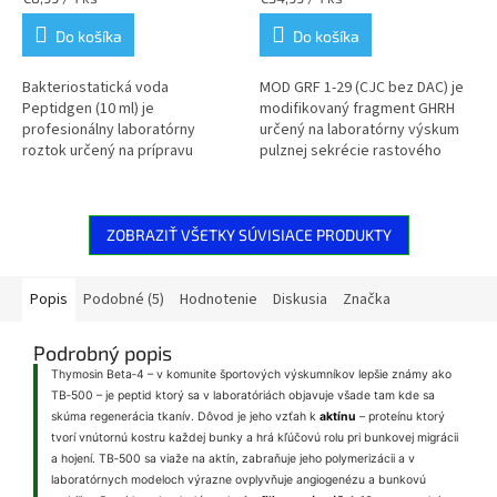
z
z
cena:
cena:
Do košíka
Do košíka
5
5
hviezdičiek.
hviezdičiek.
Bakteriostatická voda
MOD GRF 1‑29 (CJC bez DAC) je
Peptidgen (10 ml) je
modifikovaný fragment GHRH
profesionálny laboratórny
určený na laboratórny výskum
roztok určený na prípravu
pulznej sekrécie rastového
vzoriek a rekonštitúciu
hormónu a synergických GHRP
lyofilizovaných látok. Stabilné
modelov. Produkt má
parametre, kontrolované...
nezávisle...
ZOBRAZIŤ VŠETKY SÚVISIACE PRODUKTY
Popis
Podobné (5)
Hodnotenie
Diskusia
Značka
Podrobný popis
Thymosin Beta‑4 – v komunite športových výskumníkov lepšie známy ako
TB‑500 – je peptid ktorý sa v laboratóriách objavuje všade tam kde sa
skúma regenerácia tkanív. Dôvod je jeho vzťah k
aktínu
– proteínu ktorý
tvorí vnútornú kostru každej bunky a hrá kľúčovú rolu pri bunkovej migrácii
a hojení. TB‑500 sa viaže na aktín, zabraňuje jeho polymerizácii a v
laboratórnych modeloch výrazne ovplyvňuje angiogenézu a bunkovú