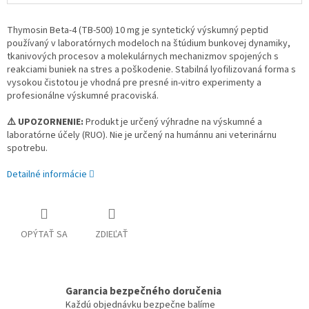
Thymosin Beta‑4 (TB‑500) 10 mg je syntetický výskumný peptid
používaný v laboratórnych modeloch na štúdium bunkovej dynamiky,
tkanivových procesov a molekulárnych mechanizmov spojených s
reakciami buniek na stres a poškodenie. Stabilná lyofilizovaná forma s
vysokou čistotou je vhodná pre presné in‑vitro experimenty a
profesionálne výskumné pracoviská.
⚠️ UPOZORNENIE:
Produkt je určený výhradne na výskumné a
laboratórne účely (RUO). Nie je určený na humánnu ani veterinárnu
spotrebu.
Detailné informácie
OPÝTAŤ SA
ZDIEĽAŤ
Garancia bezpečného doručenia
Každú objednávku bezpečne balíme