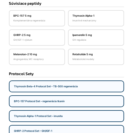
Súvisiace peptidy
BPC‑157 5 mg
Thymosin Alpha‑1
Komplementárna regenerácia
Imunitné mechanizmy
GHRP‑2 5 mg
Ipamorelin 5 mg
GH/IGF‑1 výskum
GH regulácia
Melanotan‑2 10 mg
Retatrutide 5 mg
Angiogenéza, MC receptory
Metabolické modely
Protocol Sety
Thymosin Beta‑4 Protocol Set – TB‑500 regenerácia
BPC‑157 Protocol Set – regenerácia tkanív
Thymosin Alpha‑1 Protocol Set – imunita
GHRP‑2 Protocol Set – GH/IGF‑1