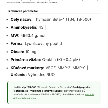
nezodpovedá za použitie mimo výskumného kontextu.
Technické parametre
Celý názov:
Thymosin Beta‑4 (Tβ4, TB‑500)
Aminokyselín:
43 |
MW:
4963.4 g/mol
Forma:
Lyofilizovaný peptid |
Obsah:
10 mg
Primárna väzba:
G-aktín (Ki ~0.4 μM)
Kľúčové markery:
VEGF, MMP-2, MMP-9 |
Určenie:
Výhradne RUO
Hľadáte
kúpiť TB‑500
(Thymosin Beta‑4) na Slovensku?
Predaj peptidov
Peptidgen.sk
–
výskumné peptidy Slovensko
, slovenský sklad, EÚ
doručenie. Ak kombinujete TB‑500 s BPC‑157, oba nájdete v jednom
portfóliu
výskumných peptidov
.