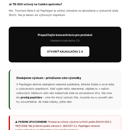
Je TB‑500 určený na ľudskú spotrebu?
Nie. Thymosin Beta‑4 od Peptidgen je určený výhradne na laboratórne a výskumné účely
(RUO). Nie je liekom ani výživovým doplnkom.
Prepočítajte koncentráciu pre protokol
Peptidová kalkulačka 2.0
OTVORIŤ KALKULAČKU 2.0
Sledujeme výskum – prinášame vám výsledky
V Peptidgen aktívne sledujeme vedecké publikácie, klinické štúdie a nové dáta
o výskumných peptidoch. Keď vyjde niečo relevantné, nájdete to v našich
odborných článkoch skôr ako kdekoľvek inde na slovenskom trhu. Nie sme
len
predaj peptidov
– sme tím ktorý výskum číta, rozumie mu a vysvetlí vám
ho zrozumiteľne. Ak máte otázky, píšte nám.
⚠ PRÁVNE UPOZORNENIE:
Produkt je určený výlučne na RUO podľa REACH (ES) č.
1907/2006. Nie je liekom podľa zákona č. 362/2011 Z.z. Peptidgen nenesie