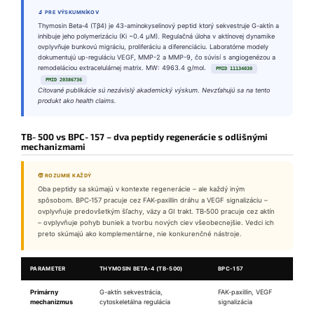
🔬 PRE VÝSKUMNÍKOV
Thymosin Beta‑4 (Tβ4) je 43-aminokyselinový peptid ktorý sekvestruje G-aktín a
inhibuje jeho polymerizáciu (Ki ~0.4 μM). Regulačná úloha v aktínovej dynamike
ovplyvňuje bunkovú migráciu, proliferáciu a diferenciáciu. Laboratórne modely
dokumentujú up-reguláciu VEGF, MMP-2 a MMP-9, čo súvisí s angiogenézou a
remodeláciou extracelulárnej matrix. MW: 4963.4 g/mol.
PMID 11134030
PMID 20386736
Citované publikácie sú nezávislý akademický výskum. Nevzťahujú sa na tento
produkt ako health claims.
TB‑500 vs BPC‑157 – dva peptidy regenerácie s odlišnými
mechanizmami
🧒 ROZUMIE KAŽDÝ
Oba peptidy sa skúmajú v kontexte regenerácie – ale každý iným
spôsobom. BPC‑157 pracuje cez FAK-paxillin dráhu a VEGF signalizáciu –
ovplyvňuje predovšetkým šľachy, väzy a GI trakt. TB‑500 pracuje cez aktín
– ovplyvňuje pohyb buniek a tvorbu nových ciev všeobecnejšie. Vedci ich
preto skúmajú ako komplementárne, nie konkurenčné nástroje.
PARAMETER
THYMOSIN BETA‑4 (TB‑500)
BPC‑157
Primárny
G-aktín sekvestrácia,
FAK-paxillin, VEGF
mechanizmus
cytoskeletálna regulácia
signalizácia