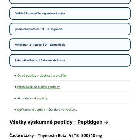
GHRP‑6 Protocol Set – ghrelinové dráhy
Ipamorelin Protocol Set – GH regulácia
Melanotan‑2 Protocol Set – pigmentácia
Retatrutide Protocol Set – metabolizmus
Čo sú peptidy – vlastnosti a využitie
Prečo záleží na čistote peptidov
Ako skladovať peptidy
Lyofilizované peptidy – štandard vo výskume
Všetky výskumné peptidy – Peptidgen →
Časté otázky – Thymosin Beta‑4 (TB‑500) 10 mg