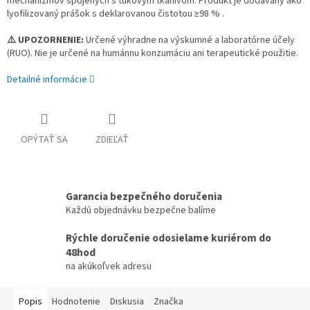
mechanizmov spojených s tukovým tkanivom. Produkt je dodávaný ako
lyofilizovaný prášok s deklarovanou čistotou ≥98 % .
⚠️ UPOZORNENIE:
Určené výhradne na výskumné a laboratórne účely
(RUO). Nie je určené na humánnu konzumáciu ani terapeutické použitie.
Detailné informácie
OPÝTAŤ SA
ZDIEĽAŤ
Garancia bezpečného doručenia
Každú objednávku bezpečne balíme
Rýchle doručenie odosielame kuriérom do
48hod
na akúkoľvek adresu
Popis
Hodnotenie
Diskusia
Značka