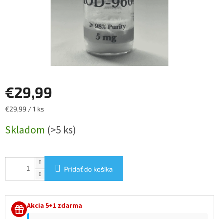
€29,99
Jednotková
€29,99 / 1 ks
cena:
Skladom
(>5 ks)
Pridať do košíka
Akcia 5+1 zdarma