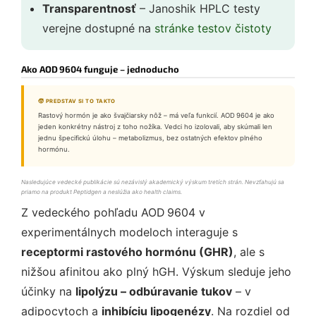
Transparentnosť
– Janoshik HPLC testy
verejne dostupné na
stránke testov čistoty
Ako AOD 9604 funguje – jednoducho
🧒 PREDSTAV SI TO TAKTO
Rastový hormón je ako švajčiarsky nôž – má veľa funkcií. AOD 9604 je ako
jeden konkrétny nástroj z toho nožíka. Vedci ho izolovali, aby skúmali len
jednu špecifickú úlohu – metabolizmus, bez ostatných efektov plného
hormónu.
Nasledujúce vedecké publikácie sú nezávislý akademický výskum tretích strán. Nevzťahujú sa
priamo na produkt Peptidgen a neslúžia ako health claims.
Z vedeckého pohľadu AOD 9604 v
experimentálnych modeloch interaguje s
receptormi rastového hormónu (GHR)
, ale s
nižšou afinitou ako plný hGH. Výskum sleduje jeho
účinky na
lipolýzu – odbúravanie tukov
– v
adipocytoch a
inhibíciu lipogenézy
. Na rozdiel od