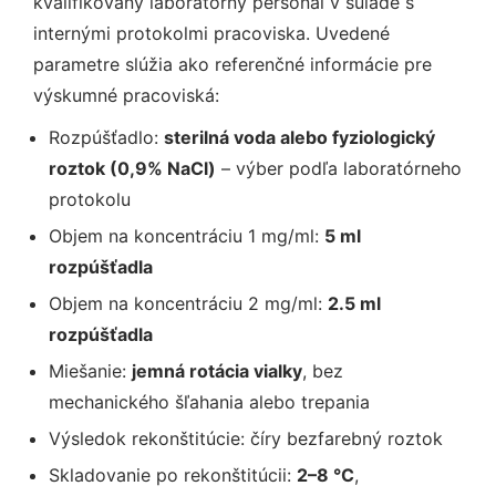
kvalifikovaný laboratórny personál v súlade s
internými protokolmi pracoviska. Uvedené
parametre slúžia ako referenčné informácie pre
výskumné pracoviská:
Rozpúšťadlo:
sterilná voda alebo fyziologický
roztok (0,9% NaCl)
– výber podľa laboratórneho
protokolu
Objem na koncentráciu 1 mg/ml:
5 ml
rozpúšťadla
Objem na koncentráciu 2 mg/ml:
2.5 ml
rozpúšťadla
Miešanie:
jemná rotácia vialky
, bez
mechanického šľahania alebo trepania
Výsledok rekonštitúcie: číry bezfarebný roztok
Skladovanie po rekonštitúcii:
2–8 °C
,