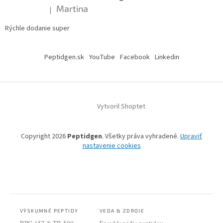
Martina
|
Hodnotenie produktu je 5 z 5 hviezdičiek.
Rýchle dodanie super
Peptidgen.sk
YouTube
Facebook
Linkedin
Vytvoril Shoptet
Copyright 2026
Peptidgen
. Všetky práva vyhradené.
Upraviť
nastavenie cookies
VÝSKUMNÉ PEPTIDY
VEDA & ZDROJE