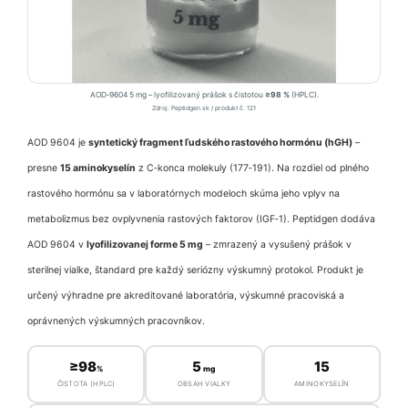
AOD‑9604 5 mg – lyofilizovaný prášok s čistotou
≥98 %
(HPLC).
Zdroj: Peptidgen.sk / produkt č. 121
AOD 9604 je
syntetický fragment ľudského rastového hormónu (hGH)
–
presne
15 aminokyselín
z C‑konca molekuly (177‑191). Na rozdiel od plného
rastového hormónu sa v laboratórnych modeloch skúma jeho vplyv na
metabolizmus bez ovplyvnenia rastových faktorov (IGF‑1). Peptidgen dodáva
AOD 9604 v
lyofilizovanej forme 5 mg
– zmrazený a vysušený prášok v
sterilnej vialke, štandard pre každý seriózny výskumný protokol. Produkt je
určený výhradne pre akreditované laboratória, výskumné pracoviská a
oprávnených výskumných pracovníkov.
≥98
5
15
%
mg
ČISTOTA (HPLC)
OBSAH VIALKY
AMINOKYSELÍN