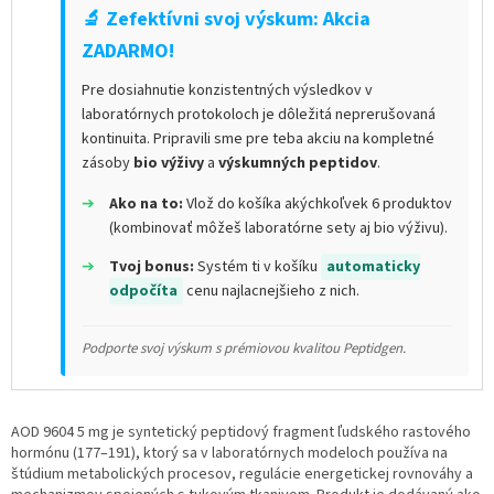
🔬 Zefektívni svoj výskum: Akcia
ZADARMO!
Pre dosiahnutie konzistentných výsledkov v
laboratórnych protokoloch je dôležitá neprerušovaná
kontinuita. Pripravili sme pre teba akciu na kompletné
zásoby
bio výživy
a
výskumných peptidov
.
➔
Ako na to:
Vlož do košíka akýchkoľvek 6 produktov
(kombinovať môžeš laboratórne sety aj bio výživu).
➔
Tvoj bonus:
Systém ti v košíku
automaticky
odpočíta
cenu najlacnejšieho z nich.
Podporte svoj výskum s prémiovou kvalitou Peptidgen.
AOD 9604 5 mg je syntetický peptidový fragment ľudského rastového
hormónu (177–191), ktorý sa v laboratórnych modeloch používa na
štúdium metabolických procesov, regulácie energetickej rovnováhy a