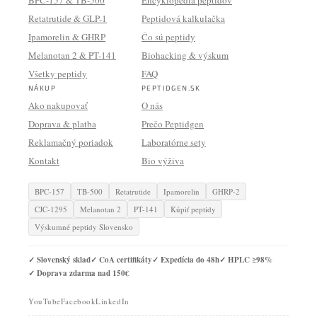
BPC-157 & TB-500
Encyklopédia peptidov
Retatrutide & GLP-1
Peptidová kalkulačka
Ipamorelin & GHRP
Čo sú peptidy
Melanotan 2 & PT-141
Biohacking & výskum
Všetky peptidy
FAQ
NÁKUP
PEPTIDGEN.SK
Ako nakupovať
O nás
Doprava & platba
Prečo Peptidgen
Reklamačný poriadok
Laboratórne sety
Kontakt
Bio výživa
BPC-157
TB-500
Retatrutide
Ipamorelin
GHRP-2
CJC-1295
Melanotan 2
PT-141
Kúpiť peptidy
Výskumné peptidy Slovensko
✓ Slovenský sklad
✓ CoA certifikáty
✓ Expedícia do 48h
✓ HPLC ≥98%
✓ Doprava zdarma nad 150€
YouTube
Facebook
LinkedIn