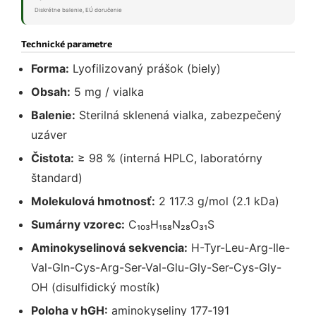
Diskrétne balenie, EÚ doručenie
Technické parametre
Forma:
Lyofilizovaný prášok (biely)
Obsah:
5 mg / vialka
Balenie:
Sterilná sklenená vialka, zabezpečený
uzáver
Čistota:
≥ 98 % (interná HPLC, laboratórny
štandard)
Molekulová hmotnosť:
2 117.3 g/mol (2.1 kDa)
Sumárny vzorec:
C₁₀₃H₁₅₈N₂₈O₃₁S
Aminokyselinová sekvencia:
H-Tyr-Leu-Arg-Ile-
Val-Gln-Cys-Arg-Ser-Val-Glu-Gly-Ser-Cys-Gly-
OH (disulfidický mostík)
Poloha v hGH:
aminokyseliny 177‑191