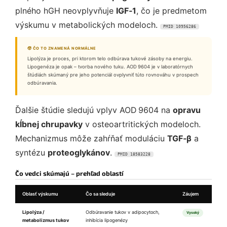
plného hGH neovplyvňuje
IGF‑1
, čo je predmetom
výskumu v metabolických modeloch.
PMID 10956286
🧒 ČO TO ZNAMENÁ NORMÁLNE
Lipolýza je proces, pri ktorom telo odbúrava tukové zásoby na energiu.
Lipogenéza je opak – tvorba nového tuku. AOD 9604 je v laboratórnych
štúdiách skúmaný pre jeho potenciál ovplyvniť túto rovnováhu v prospech
odbúravania.
Ďalšie štúdie sledujú vplyv AOD 9604 na
opravu
kĺbnej chrupavky
v osteoartritických modeloch.
Mechanizmus môže zahŕňať moduláciu
TGF‑β
a
syntézu
proteoglykánov
.
PMID 18583228
Čo vedci skúmajú – prehľad oblastí
Oblasť výskumu
Čo sa sleduje
Záujem
Lipolýza /
Odbúravanie tukov v adipocytoch,
Vysoký
metabolizmus tukov
inhibícia lipogenézy