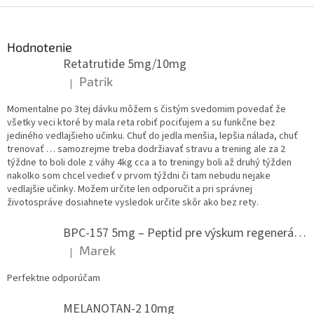
Z
á
p
Hodnotenie
ä
Retatrutide 5mg/10mg
t
Patrik
|
Hodnotenie produktu je 5 z 5 hviezdičiek.
i
e
Momentalne po 3tej dávku môžem s čistým svedomim povedať že
všetky veci ktoré by mala reta robiť pociťujem a su funkčne bez
jediného vedlajšieho učinku. Chuť do jedla menšia, lepšia nálada, chuť
trenovať … samozrejme treba dodržiavať stravu a trening ale za 2
týždne to boli dole z váhy 4kg cca a to treningy boli až druhý týžden
nakolko som chcel vedieť v prvom týždni či tam nebudu nejake
vedlajšie učinky. Možem určite len odporučit a pri správnej
životospráve dosiahnete vysledok určite skôr ako bez rety.
BPC-157 5mg – Peptid pre výskum regenerácie.
Marek
|
Hodnotenie produktu je 5 z 5 hviezdičiek.
Perfektne odporúčam
MELANOTAN-2 10mg