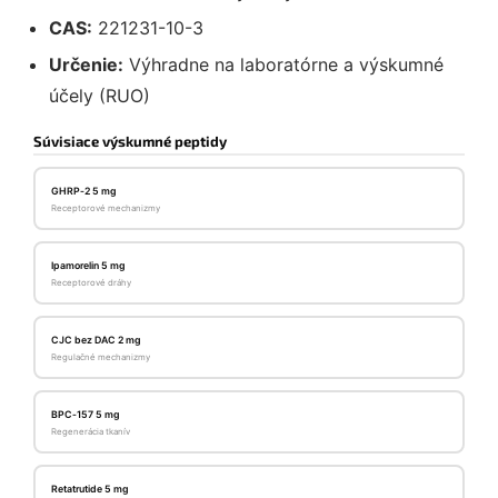
CAS:
221231-10-3
Určenie:
Výhradne na laboratórne a výskumné
účely (RUO)
Súvisiace výskumné peptidy
GHRP‑2 5 mg
Receptorové mechanizmy
Ipamorelin 5 mg
Receptorové dráhy
CJC bez DAC 2 mg
Regulačné mechanizmy
BPC‑157 5 mg
Regenerácia tkanív
Retatrutide 5 mg