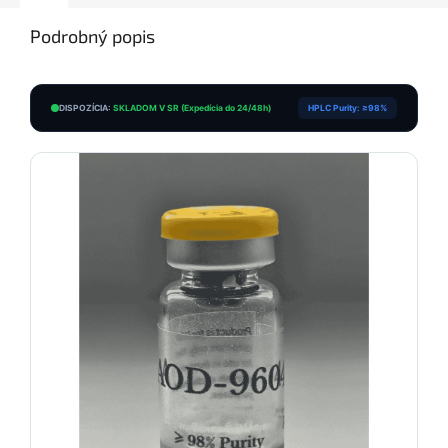
Podrobný popis
DISPOZÍCIA:
SKLADOM V SR (Expedícia do 24/48h)
HPLC Purity: ≥98%