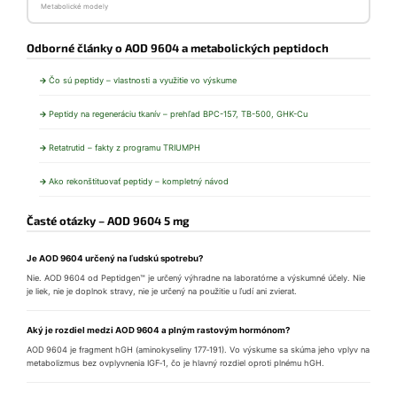
Metabolické modely
Odborné články o AOD 9604 a metabolických peptidoch
Čo sú peptidy – vlastnosti a využitie vo výskume
Peptidy na regeneráciu tkanív – prehľad BPC-157, TB-500, GHK-Cu
Retatrutid – fakty z programu TRIUMPH
Ako rekonštituovať peptidy – kompletný návod
Časté otázky – AOD 9604 5 mg
Je AOD 9604 určený na ľudskú spotrebu?
Nie. AOD 9604 od Peptidgen™ je určený výhradne na laboratórne a výskumné účely. Nie
je liek, nie je doplnok stravy, nie je určený na použitie u ľudí ani zvierat.
Aký je rozdiel medzi AOD 9604 a plným rastovým hormónom?
AOD 9604 je fragment hGH (aminokyseliny 177‑191). Vo výskume sa skúma jeho vplyv na
metabolizmus bez ovplyvnenia IGF‑1, čo je hlavný rozdiel oproti plnému hGH.