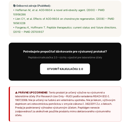
📚 Odborné zdroje (PubMed):
•
Heffernan M, et al. AOD‑9604: a novel anti‑obesity agent. (2000) – PMID
10956286
•
Lien CY, et al. Effects of AOD‑9604 on chondrocyte regeneration. (2008) – PMID
18583228
•
Fosgerau K, Hoffmann T. Peptide therapeutics: current status and future directions.
(2015) – PMID 25700937
Potrebujete prepočítať dávkovanie pre výskumný protokol?
Peptidová kalkulačka 2.0 – rýchly výpočet pre laboratórne účely
OTVORIŤ KALKULAČKU 2.0
⚠ PRÁVNE UPOZORNENIE:
Tento produkt je určený výlučne na výskumné a
laboratórne účely (For Research Use Only – RUO) podľa nariadenia REACH (ES) č.
1907/2006. Nie je určený na ľudskú ani veterinárnu spotrebu. Nie je liekom, výživovým
doplnkom ani zdravotníckou pomôckou v zmysle zákona č. 362/2011 Z.z. o liekoch.
Predaj je podmienený výhradne výskumným účelom. Peptidgen nenesie
zodpovednosť za akékoľvek použitie produktu mimo deklarovaného výskumného
účelu.