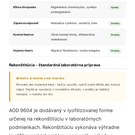
Kĺbna chrupavka
Regenerácia chondrocytov, syntéza
Vysoký
proteoglykánov
Zápalová odpoveď
Modulácia cytokínov, oxidačný stres
Stredný
Kostné tkanivo
Obrat kostnej hmoty, diferenciácia
Stredný
osteoblastov
Hojenie tkanív
Migrácia fibroblastov, tvorba kolagénu
Stredný
Rekonštitúcia – štandardná laboratórna príprava
🧒 PREČO JE PRÁŠOK A NIE TEKUTINA
Rovnako ako instantná káva – keď ju vysušíš, vydrží oveľa dlhšie ako hotový
nápoj. Peptid je vysušený z rovnakého dôvodu: v prášku je stabilný
mesiace, v roztoku len dni.
AOD 9604 je dodávaný v lyofilizovanej forme
určenej na rekonštitúciu v laboratórnych
podmienkach. Rekonštitúciu vykonáva výhradne