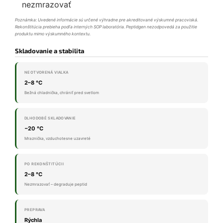
nezmrazovať
Poznámka: Uvedené informácie sú určené výhradne pre akreditované výskumné pracoviská.
Rekonštitúcia prebieha podľa interných SOP laboratória. Peptidgen nezodpovedá za použitie
produktu mimo výskumného kontextu.
Skladovanie a stabilita
NEOTVORENÁ VIALKA
2–8 °C
Bežná chladnička, chrániť pred svetlom
DLHODOBÉ SKLADOVANIE
−20 °C
Mraznička, vzduchotesne uzavreté
PO REKONŠTITÚCII
2–8 °C
Nezmrazovať – degraduje peptid
PREPRAVA
Rýchla