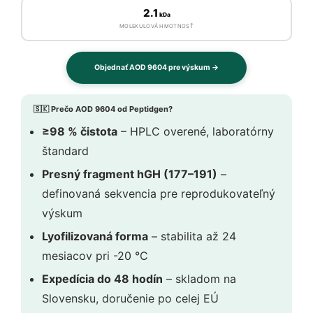
2.1
kDa
MOLEKULOVÁ HMOTNOSŤ
Objednať AOD 9604 pre výskum →
🇸🇰 Prečo AOD 9604 od Peptidgen?
≥98 % čistota
– HPLC overené, laboratórny
štandard
Presný fragment hGH (177–191)
–
definovaná sekvencia pre reprodukovateľný
výskum
Lyofilizovaná forma
– stabilita až 24
mesiacov pri -20 °C
Expedícia do 48 hodín
– skladom na
Slovensku, doručenie po celej EÚ