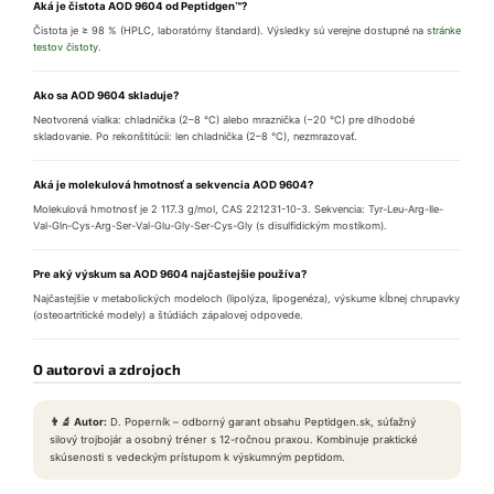
Aká je čistota AOD 9604 od Peptidgen™?
Čistota je ≥ 98 % (HPLC, laboratórny štandard). Výsledky sú verejne dostupné na
stránke
testov čistoty
.
Ako sa AOD 9604 skladuje?
Neotvorená vialka: chladnička (2–8 °C) alebo mraznička (−20 °C) pre dlhodobé
skladovanie. Po rekonštitúcii: len chladnička (2–8 °C), nezmrazovať.
Aká je molekulová hmotnosť a sekvencia AOD 9604?
Molekulová hmotnosť je 2 117.3 g/mol, CAS 221231-10-3. Sekvencia: Tyr-Leu-Arg-Ile-
Val-Gln-Cys-Arg-Ser-Val-Glu-Gly-Ser-Cys-Gly (s disulfidickým mostíkom).
Pre aký výskum sa AOD 9604 najčastejšie používa?
Najčastejšie v metabolických modeloch (lipolýza, lipogenéza), výskume kĺbnej chrupavky
(osteoartritické modely) a štúdiách zápalovej odpovede.
O autorovi a zdrojoch
👨‍🔬 Autor:
D. Poperník – odborný garant obsahu Peptidgen.sk, súťažný
silový trojbojár a osobný tréner s 12-ročnou praxou. Kombinuje praktické
skúsenosti s vedeckým prístupom k výskumným peptidom.