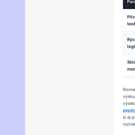
Par
Pôv
tes
Rýc
log
Skl
ma
Rovna
výsku
výsle
pepti
si aj 
rozto