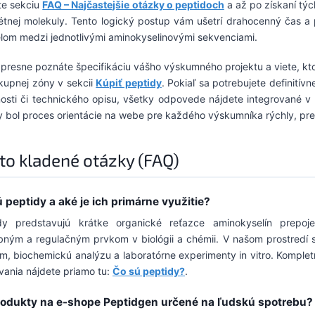
ite sekciu
FAQ – Najčastejšie otázky o peptidoch
a až po získaní týc
étnej molekuly. Tento logický postup vám ušetrí drahocenný čas 
elom medzi jednotlivými aminokyselinovými sekvenciami.
 presne poznáte špecifikáciu vášho výskumného projektu a viete, kt
kupnej zóny v sekcii
Kúpiť peptidy
. Pokiaľ sa potrebujete definitív
osti či technického opisu, všetky odpovede nájdete integrované v
by bol proces orientácie na webe pre každého výskumníka rýchly, pr
to kladené otázky (FAQ)
 peptidy a aké je ich primárne využitie?
dy predstavujú krátke organické reťazce aminokyselín prepo
bným a regulačným prvkom v biológii a chémii. V našom prostredí 
m, biochemickú analýzu a laboratórne experimenty in vitro. Komple
vania nájdete priamo tu:
Čo sú peptidy?
.
rodukty na e-shope Peptidgen určené na ľudskú spotrebu?