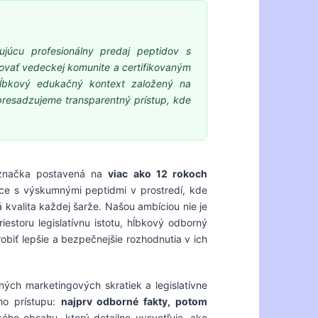
ujúcu profesionálny predaj peptidov s
ovať vedeckej komunite a certifikovaným
a hĺbkový edukačný kontext založený na
resadzujeme transparentný prístup, kde
á značka postavená na
viac ako 12 rokoch
ráce s výskumnými peptidmi v prostredí, kde
 kvalita každej šarže. Našou ambíciou nie je
estoru legislatívnu istotu, hĺbkový odborný
biť lepšie a bezpečnejšie rozhodnutia v ich
ých marketingových skratiek a legislatívne
ho prístupu:
najprv odborné fakty, potom
ého obsahu, ktorý detailne vysvetľuje, ako