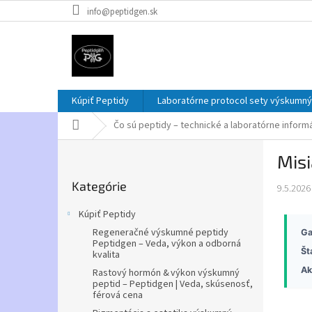
Prejsť
info@peptidgen.sk
na
obsah
Kúpiť Peptidy
Laboratórne protocol sety výskumný
Domov
Čo sú peptidy – technické a laboratórne inform
B
Misi
o
Preskočiť
č
Kategórie
kategórie
9.5.2026
n
ý
Kúpiť Peptidy
p
Regeneračné výskumné peptidy
Ga
a
Peptidgen – Veda, výkon a odborná
Št
n
kvalita
e
Ak
Rastový hormón & výkon výskumný
l
peptid – Peptidgen | Veda, skúsenosť,
férová cena