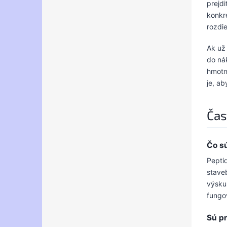
prejd
konkr
rozdi
Ak už
do ná
hmotn
je, a
Čas
Čo sú
Pepti
stave
výsku
fungo
Sú p