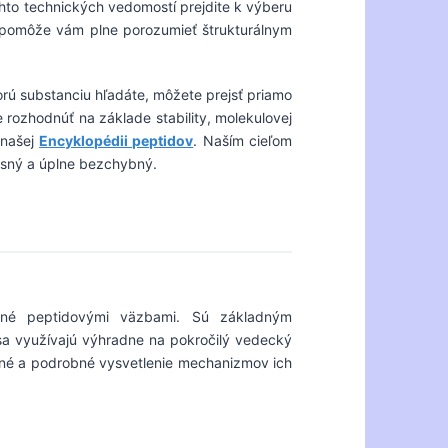
hto technických vedomostí prejdite k výberu
a pomôže vám plne porozumieť štrukturálnym
orú substanciu hľadáte, môžete prejsť priamo
ne rozhodnúť na základe stability, molekulovej
 našej
Encyklopédii peptidov
. Naším cieľom
esný a úplne bezchybný.
jené peptidovými väzbami. Sú základným
sa využívajú výhradne na pokročilý vedecký
tné a podrobné vysvetlenie mechanizmov ich