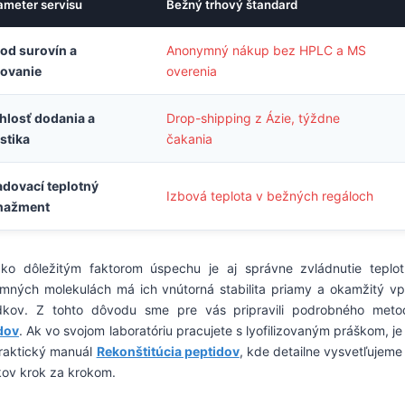
ameter servisu
Bežný trhový štandard
od surovín a
Anonymný nákup bez HPLC a MS
tovanie
overenia
hlosť dodania a
Drop-shipping z Ázie, týždne
istika
čakania
adovací teplotný
Izbová teplota v bežných regáloch
nažment
ko dôležitým faktorom úspechu je aj správne zvládnutie teplot
mných molekulách má ich vnútorná stabilita priamy a okamžitý vply
dkov. Z tohto dôvodu sme pre vás pripravili podrobného met
dov
. Ak vo svojom laboratóriu pracujete s lyofilizovaným práškom, 
praktický manuál
Rekonštitúcia peptidov
, kde detailne vysvetľujeme
kov krok za krokom.