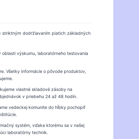
 striktným dodržiavaním piatich základných
oblasti výskumu, laboratórneho testovania
e. Všetky informácie o pôvode produktov,
kujeme.
kujeme vlastné skladové zásoby na
bjednávok v priebehu 24 až 48 hodín.
ame vedeckej komunite do hĺbky pochopiť
štitúcie.
rmačný systém, vďaka ktorému sa v našej
ci laboratórny technik.