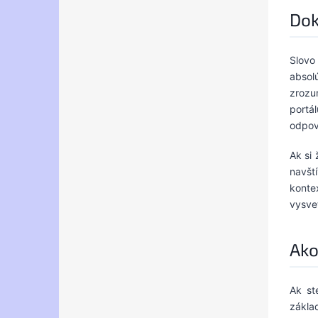
Dok
Slovo
absol
zrozu
portá
odpov
Ak si
navšt
konte
vysve
Ako
Ak st
zákla