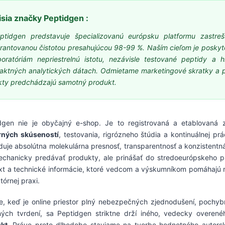
sia značky Peptidgen :
ptidgen predstavuje špecializovanú európsku platformu zastreš
rantovanou čistotou presahujúcou 98-99 %. Naším cieľom je poskyt
boratóriám nepriestrelnú istotu, nezávisle testované peptidy 
aktných analytických dátach. Odmietame marketingové skratky a p
kty predchádzajú samotný produkt.
dgen nie je obyčajný e-shop. Je to registrovaná a etablovan
ných skúseností
, testovania, rigrózneho štúdia a kontinuálnej p
duje absolútna molekulárna presnosť, transparentnosť a konzistentná
echanicky predávať produkty, ale prinášať do stredoeurópskeho pri
xt a technické informácie, ktoré vedcom a výskumníkom pomáhajú ro
tórnej praxi.
e, keď je online priestor plný nebezpečných zjednodušení, pochybn
ných tvrdení, sa Peptidgen striktne drží iného, vedecky overené
kt
. Práve preto dlhodobo staviame na tvorbe hodnotného autorsk