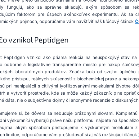
dy fungujú, ako sa správne skladujú, akým spôsobom sa rekon
dujúcim faktorom pre úspech akéhokoľvek experimentu. Ak sa c
emických pojmoch, odporúčame vám navštíviť náš kľúčový článok
Č
čo vznikol Peptidgen
kt Peptidgen vznikol ako priama reakcia na neuspokojivý stav na 
o odborné a legislatívne transparentné miesto pre nákup špičk
ických laboratórnych produktov. Značka bola od svojho úplného
kého prístupu, reálnych skúseností z biochemickej praxe a nekomp
sú pri manipulácii s citlivými lyofilizovanými molekulami životne d
 trh a vytvoriť prostredie, kde sa môže každý zákazník plne oprieť
né dáta, nie o subjektívne dojmy či anonymné recenzie z diskusných 
mujeme si, že dôvera sa nebuduje prázdnymi slovami. Kompletnú 
dní výskumníci vyberajú práve našu platformu, nájdete na špecializ
aujíma, akým spôsobom pristupujeme k výskumným molekulám z
ch limitov, odporúčame vám preštudovať si aj náš rozširujúci článok