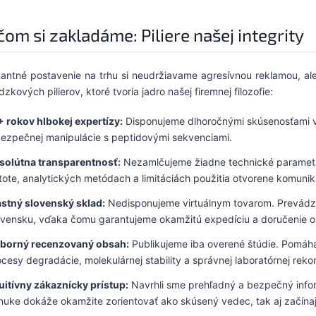
čom si zakladáme: Piliere našej integrity
antné postavenie na trhu si neudržiavame agresívnou reklamou, ale
zkových pilierov, ktoré tvoria jadro našej firemnej filozofie:
+ rokov hlbokej expertízy:
Disponujeme dlhoročnými skúsenosťami v 
bezpečnej manipulácie s peptidovými sekvenciami.
solútna transparentnosť:
Nezamlčujeme žiadne technické parametr
stote, analytických metódach a limitáciách použitia otvorene komuni
astný slovenský sklad:
Nedisponujeme virtuálnym tovarom. Prevádz
ovensku, vďaka čomu garantujeme okamžitú expedíciu a doručenie o
borný recenzovaný obsah:
Publikujeme iba overené štúdie. Pomáh
cesy degradácie, molekulárnej stability a správnej laboratórnej rekon
tuitívny zákaznícky prístup:
Navrhli sme prehľadný a bezpečný info
nuke dokáže okamžite zorientovať ako skúsený vedec, tak aj začínajú