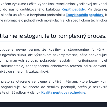
 vašom výskume riešite výber konkrétnej aminokyselinovej sekvenci
o do nášho certifikovaného katalógu
Kúpiť peptidy
. Pri detail
ť aj našu unikátnu a bezplatnú podstránku
Encyklopédia peptidov
, 
né informácie o jednotlivých molekulách a ich špecifickom technicko
lita nie je slogan. Je to komplexný proces.
tidgene pevne veríme, že kvalitný a stopercentne funkčný 
tingového sľubu, ale výsledkom nekompromisnej série nadväzujúc
om primárnych surovín, pokračuje neustálym monitoringom moleku
dokumentácie, zabezpečením chladového reťazca pri skladovaní,
ikáciou smerom k zákazníkovi.
 preto sa otvorene venujeme aj citlivým témam, ktoré bežný k
 bagatelizuje. Ak chcete do detailov pochopiť, prečo je nezávislá 
ajte si náš odborný článok
Kvalita peptidov rozhoduje
.