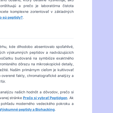
štituujú a prečo je laboratórna čistota
hcete komplexne zorientovať v základných
o sú peptidy?
.
trhu, kde dlhodobo absentovalo spoľahlivé,
ových výskumných peptidov a nadväzujúcich
 počiatku budovaná na symbióze exaktného
romisného dôrazu na mikroskopické detaily,
ôležité. Naším primárnym cieľom je kultivovať
 o overené fakty, chromatografické analýzy a
fór.
analýzu našich hodnôt a dôvodov, prečo si
ovanej stránke
Prečo si vybrať Peptidgen
. Ak
 pohľadu moderného vedeckého pokroku a
Výskumné peptidy a Biohacking
.