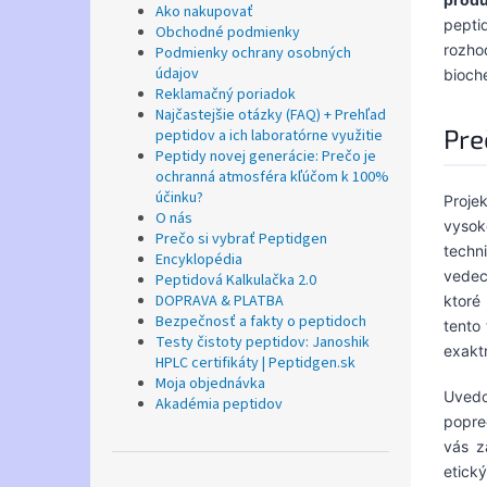
Ako nakupovať
pepti
Obchodné podmienky
rozho
Podmienky ochrany osobných
údajov
bioch
Reklamačný poriadok
Najčastejšie otázky (FAQ) + Prehľad
Pre
peptidov a ich laboratórne využitie
Peptidy novej generácie: Prečo je
ochranná atmosféra kľúčom k 100%
účinku?
Proje
O nás
vysok
Prečo si vybrať Peptidgen
techn
Encyklopédia
vedec
Peptidová Kalkulačka 2.0
DOPRAVA & PLATBA
ktoré 
Bezpečnosť a fakty o peptidoch
tento
Testy čistoty peptidov: Janoshik
exakt
HPLC certifikáty | Peptidgen.sk
Moja objednávka
Uvedo
Akadémia peptidov
popre
vás z
etický