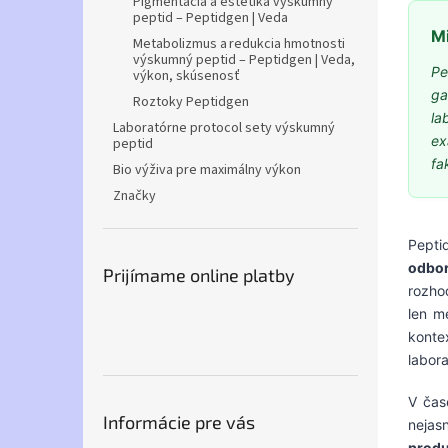
Pigmentácia a estetika výskumný
peptid – Peptidgen | Veda
Mi
Metabolizmus a redukcia hmotnosti
výskumný peptid – Peptidgen | Veda,
Pe
výkon, skúsenosť
ga
Roztoky Peptidgen
la
Laboratórne protocol sety výskumný
ex
peptid
fa
Bio výživa pre maximálny výkon
Značky
Pepti
odbor
Prijímame online platby
rozho
len m
konte
labora
V čas
Informácie pre vás
nejas
produ