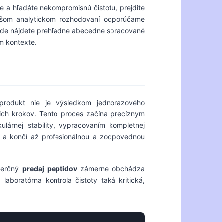
e a hľadáte nekompromisnú čistotu, prejdite
nejšom analytickom rozhodovaní odporúčame
kde nájdete prehľadne abecedne spracované
m kontexte.
produkt nie je výsledkom jednorazového
ich krokov. Tento proces začína precíznym
lárnej stability, vypracovaním kompletnej
 a končí až profesionálnou a zodpovednou
omerčný
predaj peptidov
zámerne obchádza
laboratórna kontrola čistoty taká kritická,