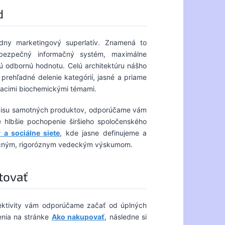
d
dny marketingový superlatív. Znamená to
 bezpečný informačný systém, maximálne
ú odbornú hodnotu. Celú architektúru nášho
prehľadné delenie kategórií, jasné a priame
iacimi biochemickými témami.
popisu samotných produktov, odporúčame vám
e hlbšie pochopenie širšieho spoločenského
 a sociálne siete
, kde jasne definujeme a
točným, rigoróznym vedeckým výskumom.
tovať
efektivity vám odporúčame začať od úplných
enia na stránke
Ako nakupovať
, následne si