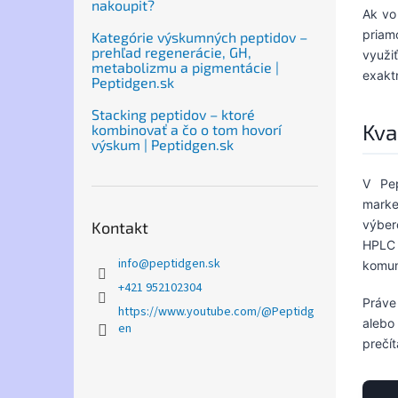
nakoupit?
Ak vo
priam
Kategórie výskumných peptidov –
prehľad regenerácie, GH,
využi
metabolizmu a pigmentácie |
exakt
Peptidgen.sk
Stacking peptidov – ktoré
Kva
kombinovať a čo o tom hovorí
výskum | Peptidgen.sk
V Pep
marke
výber
Kontakt
HPLC 
info
@
peptidgen.sk
komun
+421 952102304
Práve
https://www.youtube.com/@Peptidg
alebo
en
prečít