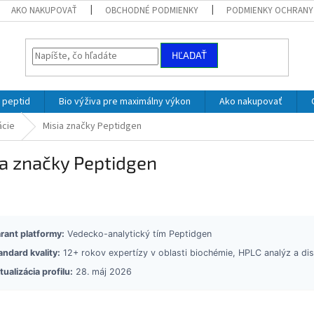
AKO NAKUPOVAŤ
OBCHODNÉ PODMIENKY
PODMIENKY OCHRANY
HĽADAŤ
 peptid
Bio výživa pre maximálny výkon
Ako nakupovať
ácie
Misia značky Peptidgen
a značky Peptidgen
rant platformy:
Vedecko-analytický tím Peptidgen
andard kvality:
12+ rokov expertízy v oblasti biochémie, HPLC analýz a dist
tualizácia profilu:
28. máj 2026