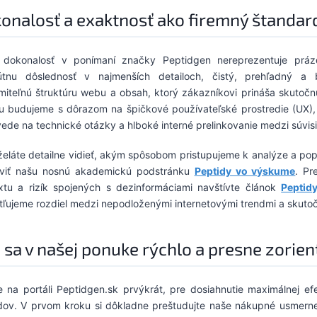
onalosť a exaktnosť ako firemný štandar
 dokonalosť v ponímaní značky Peptidgen nereprezentuje práz
útnu dôslednosť v najmenších detailoch, čistý, prehľadný a
miteľnú štruktúru webu a obsah, ktorý zákazníkovi prináša skutočn
lu budujeme s dôrazom na špičkové používateľské prostredie (UX), 
ede na technické otázky a hlboké interné prelinkovanie medzi súvis
 želáte detailne vidieť, akým spôsobom pristupujeme k analýze a 
íviť našu nosnú akademickú podstránku
Peptidy vo výskume
. Pr
xtu a rizík spojených s dezinformáciami navštívte článok
Peptidy
tľujeme rozdiel medzi nepodloženými internetovými trendmi a sku
 sa v našej ponuke rýchlo a presne zorien
e na portáli Peptidgen.sk prvýkrát, pre dosiahnutie maximálnej 
dov. V prvom kroku si dôkladne preštudujte naše nákupné usmern