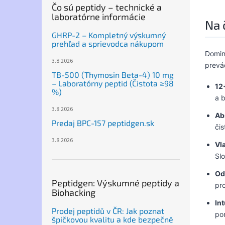
Čo sú peptidy – technické a
laboratórne informácie
Na 
GHRP-2 – Kompletný výskumný
prehľad a sprievodca nákupom
Domin
3.8.2026
prevád
TB-500 (Thymosin Beta-4) 10 mg
– Laboratórny peptid (Čistota ≥98
12
%)
a 
3.8.2026
Ab
Predaj BPC-157 peptidgen.sk
či
3.8.2026
Vl
Sl
Od
Peptidgen: Výskumné peptidy a
pro
Biohacking
In
Prodej peptidů v ČR: Jak poznat
po
špičkovou kvalitu a kde bezpečně