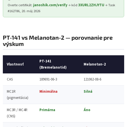
Overte certifikát:
janoshik.com/verify
→ kód
3XURL2ZHJYTU
→ Task
#162786, 20. máj 2026
PT-141 vs Melanotan-2 — porovnanie pre
výskum
PT-141
Vlastnosť
Melanotan-2
(Bremelanotid)
CAS
189691-06-3
121062-08-6
MC1R
Minimálna
Silná
(pigmentácia)
MC3R / MC4R
Primárna
Áno
(CNS)