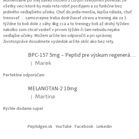
Momentalne po 3tej dávku môžem s čistým svedomim povedať že
všetky veci ktoré by mala reta robiť pociťujem a su funkčne bez
jediného vedlajšieho učinku. Chuť do jedla menšia, lepšia nálada, chuť
trenovať … samozrejme treba dodržiavať stravu a trening ale za 2
týždne to boli dole z váhy 4kg cca a to treningy boli až druhý týžden
nakolko som chcel vedieť v prvom týždni či tam nebudu nejake
vedlajšie učinky. Možem určite len odporučit a pri správnej
životospráve dosiahnete vysledok určite skôr ako bez rety.
BPC-157 5mg – Peptid pre výskum regenerácie.
Marek
|
Hodnotenie produktu je 5 z 5 hviezdičiek.
Perfektne odporúčam
MELANOTAN-2 10mg
Martina
|
Hodnotenie produktu je 5 z 5 hviezdičiek.
Rýchle dodanie super
Peptidgen.sk
YouTube
Facebook
Linkedin