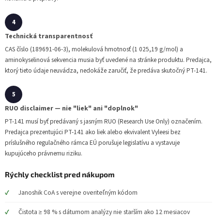
Technická transparentnosť
CAS číslo (189691-06-3), molekulová hmotnosť (1 025,19 g/mol) a
aminokyselinová sekvencia musia byť uvedené na stránke produktu. Predajca,
ktorý tieto údaje neuvádza, nedokáže zaručiť, že predáva skutočný PT-141.
RUO disclaimer — nie "liek" ani "doplnok"
PT-141 musí byť predávaný s jasným RUO (Research Use Only) označením.
Predajca prezentujúci PT-141 ako liek alebo ekvivalent Vyleesi bez
príslušného regulačného rámca EÚ porušuje legislatívu a vystavuje
kupujúceho právnemu riziku.
Rýchly checklist pred nákupom
Janoshik CoA s verejne overiteľným kódom
Čistota ≥ 98 % s dátumom analýzy nie starším ako 12 mesiacov