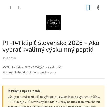
Prejsť
NÁKUP
na
obsah
KOŠÍK
PT-141 kúpiť Slovensko 2026 – Ako
vybrať kvalitný výskumný peptid
27.5.2026
✍️ Tím Peptidgen
📅 Máj 2026
⏱ Čítanie ~9 minút
🔬 Zdroje: PubMed, FDA, Janoshik Analytical
⚠️ Právne upozornenie
Všetky informácie sú určené výhradne na vzdelávacie a výskumné účely.
PT-141 nie je v EÚ schválený liek. Nie je určený na ľudskú ani veterinárnu
spotrebu. Predaj prebieha výhradne pre osoby staršie ako 18 rokov v