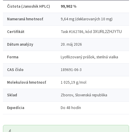
Čistota (Janoshik HPLC)
99,902 %
Nameraná hmotnosť
9,64 mg (deklarovaných 10 mg)
Certifikát
Task #162786, kód
3XURL2ZHJYTU
Dátum analýzy
20. máj 2026
Forma
Lyofilizovaný prášok, sterilná vialka
CAS číslo
189691-06-3
Molekulová hmotnosť
1 025,19 g/mol
Sklad
Zborov, Slovenská republika
Expedícia
Do 48 hodín
🔬