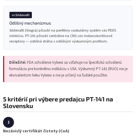
vs Sildenafil
Odlišný mechanizmus
Sildenafil (Viagra) pôsobí na periférny vaskulárny systém cez PDE5
inhibíciu. PT-141 pôsobí centrálne na CNS cez melanokortínové
receptory — odlišná dráha s odlišným výskumným profilom.
Dôležité:
FDA schválenie Vyleesi sa vzťahuje na špecifickú schválenú
formuláciu pre konkrétnu indikáciu v USA. Výskumný PT-141 (RUO) nie je
ekvivalentom lieku Vyleesi a nie je určený na ľudské použitie.
5 kritérií pri výbere predajcu PT-141 na
Slovensku
Nezávislý certifikát čistoty (CoA)