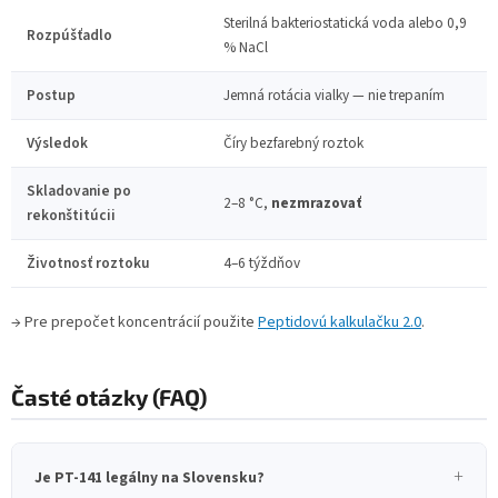
Sterilná bakteriostatická voda alebo 0,9
Rozpúšťadlo
% NaCl
Postup
Jemná rotácia vialky — nie trepaním
Výsledok
Číry bezfarebný roztok
Skladovanie po
2–8 °C,
nezmrazovať
rekonštitúcii
Životnosť roztoku
4–6 týždňov
→ Pre prepočet koncentrácií použite
Peptidovú kalkulačku 2.0
.
Časté otázky (FAQ)
Je PT-141 legálny na Slovensku?