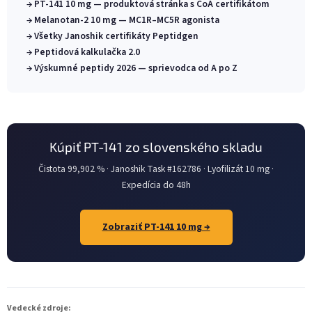
→ PT-141 10 mg — produktová stránka s CoA certifikátom
→ Melanotan-2 10 mg — MC1R–MC5R agonista
→ Všetky Janoshik certifikáty Peptidgen
→ Peptidová kalkulačka 2.0
→ Výskumné peptidy 2026 — sprievodca od A po Z
Kúpiť PT-141 zo slovenského skladu
Čistota 99,902 % · Janoshik Task #162786 · Lyofilizát 10 mg ·
Expedícia do 48h
Zobraziť PT-141 10 mg →
Vedecké zdroje: