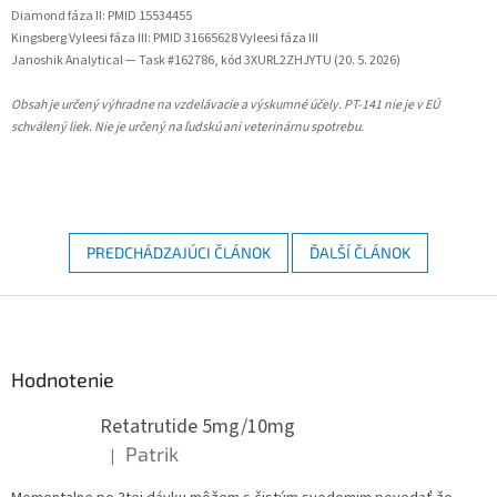
Diamond fáza II: PMID 15534455
Kingsberg Vyleesi fáza III: PMID 31665628 Vyleesi fáza III
Janoshik Analytical — Task #162786, kód 3XURL2ZHJYTU (20. 5. 2026)
Obsah je určený výhradne na vzdelávacie a výskumné účely. PT-141 nie je v EÚ
schválený liek. Nie je určený na ľudskú ani veterinárnu spotrebu.
PREDCHÁDZAJÚCI ČLÁNOK
ĎALŠÍ ČLÁNOK
Z
á
p
ä
Hodnotenie
t
Retatrutide 5mg/10mg
i
e
Patrik
|
Hodnotenie produktu je 5 z 5 hviezdičiek.