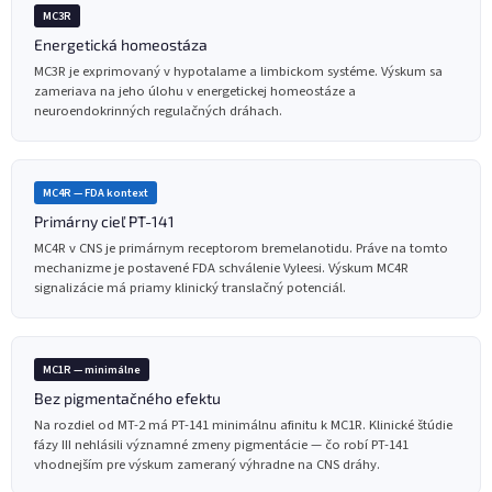
MC3R
Energetická homeostáza
MC3R je exprimovaný v hypotalame a limbickom systéme. Výskum sa
zameriava na jeho úlohu v energetickej homeostáze a
neuroendokrinných regulačných dráhach.
MC4R — FDA kontext
Primárny cieľ PT-141
MC4R v CNS je primárnym receptorom bremelanotidu. Práve na tomto
mechanizme je postavené FDA schválenie Vyleesi. Výskum MC4R
signalizácie má priamy klinický translačný potenciál.
MC1R — minimálne
Bez pigmentačného efektu
Na rozdiel od MT-2 má PT-141 minimálnu afinitu k MC1R. Klinické štúdie
fázy III nehlásili významné zmeny pigmentácie — čo robí PT-141
vhodnejším pre výskum zameraný výhradne na CNS dráhy.