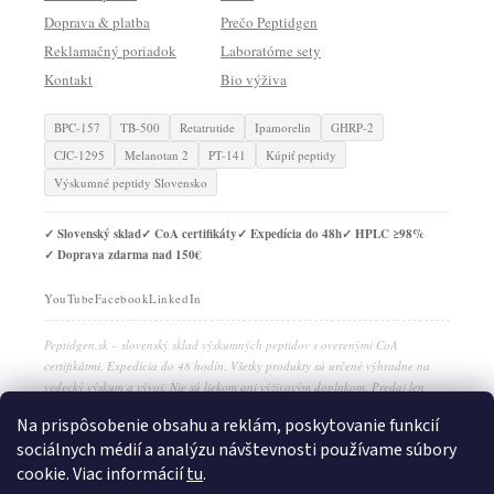
Doprava & platba
Prečo Peptidgen
Reklamačný poriadok
Laboratórne sety
Kontakt
Bio výživa
BPC-157
TB-500
Retatrutide
Ipamorelin
GHRP-2
CJC-1295
Melanotan 2
PT-141
Kúpiť peptidy
Výskumné peptidy Slovensko
✓ Slovenský sklad
✓ CoA certifikáty
✓ Expedícia do 48h
✓ HPLC ≥98%
✓ Doprava zdarma nad 150€
YouTube
Facebook
LinkedIn
Peptidgen.sk – slovenský sklad výskumných peptidov s overenými CoA
certifikátmi. Expedícia do 48 hodín. Všetky produkty sú určené výhradne na
vedecký výskum a vývoj. Nie sú liekom ani výživovým doplnkom. Predaj len
osobám starším ako 18 rokov.
Na prispôsobenie obsahu a reklám, poskytovanie funkcií
sociálnych médií a analýzu návštevnosti používame súbory
cookie. Viac informácií
tu
.