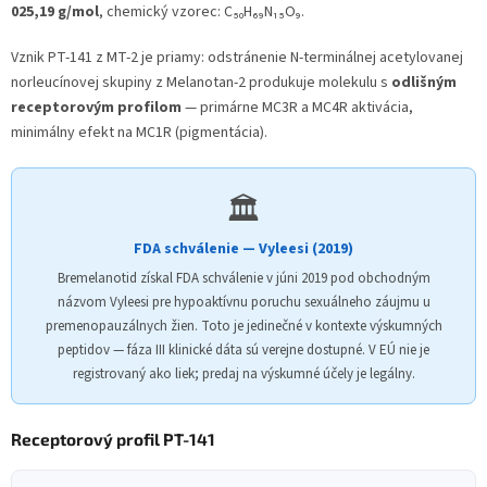
025,19 g/mol
, chemický vzorec: C₅₀H₆₉N₁₅O₉.
Vznik PT-141 z MT-2 je priamy: odstránenie N-terminálnej acetylovanej
norleucínovej skupiny z Melanotan-2 produkuje molekulu s
odlišným
receptorovým profilom
— primárne MC3R a MC4R aktivácia,
minimálny efekt na MC1R (pigmentácia).
🏛️
FDA schválenie — Vyleesi (2019)
Bremelanotid získal FDA schválenie v júni 2019 pod obchodným
názvom Vyleesi pre hypoaktívnu poruchu sexuálneho záujmu u
premenopauzálnych žien. Toto je jedinečné v kontexte výskumných
peptidov — fáza III klinické dáta sú verejne dostupné. V EÚ nie je
registrovaný ako liek; predaj na výskumné účely je legálny.
Receptorový profil PT-141