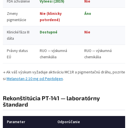
FDA schválenie
Vyleesi (2019)
Nie
Zmeny
Nie (klinicky
Áno
pigmentácie
potvrdené)
Klinické fáza III
Dostupné
Nie
dáta
Právny status
RUO — výskumná
RUO — výskumná
EÚ
chemikália
chemikália
→ Ak váš výskum vyžaduje aktiváciu MC1R a pigmentačnú dráhu, pozrite
si
Melanotan-2 10 mg od Peptidgen
.
Rekonštitúcia PT-141 — laboratórny
štandard
Parameter
Odporúčanie