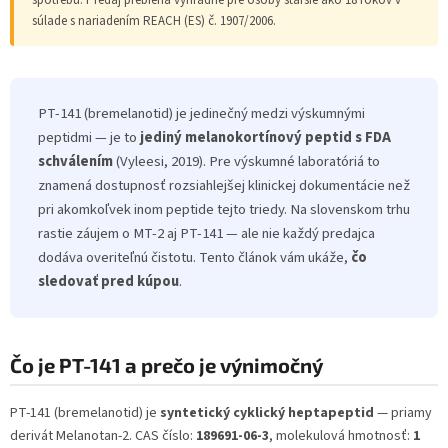
súlade s nariadením REACH (ES) č. 1907/2006.
PT-141 (bremelanotid) je jedinečný medzi výskumnými
peptidmi — je to
jediný melanokortínový peptid s FDA
schválením
(Vyleesi, 2019). Pre výskumné laboratóriá to
znamená dostupnosť rozsiahlejšej klinickej dokumentácie než
pri akomkoľvek inom peptide tejto triedy. Na slovenskom trhu
rastie záujem o MT-2 aj PT-141 — ale nie každý predajca
dodáva overiteľnú čistotu. Tento článok vám ukáže,
čo
sledovať pred kúpou
.
Čo je PT-141 a prečo je výnimočný
PT-141 (bremelanotid) je
syntetický cyklický heptapeptid
— priamy
derivát Melanotan-2. CAS číslo:
189691-06-3
, molekulová hmotnosť:
1