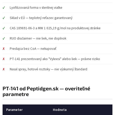
Lyofilizovaná forma v sterilnej vialke
Sklad v EÚ — teplotný reťazec garantovaný
CAS 189691-06-3 a MW 1 025,19 g/mol na produktovej stránke
RUO disclaimer — nie liek, nie doplnok
Predajca bez CoA — nekupovať
PT-141 prezentovaný ako "Vyleesi" alebo liek — právne riziko
Nasal spray, hotové roztoky — nie výskumný štandard
PT-141 od Peptidgen.sk — overiteľné
parametre
Parameter
Hodnota