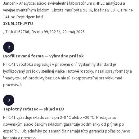
Janoshik Analytical alebo ekvivalentné laboratórium s HPLC analýzou a
verejne overiteľným kódom. Čistota musí byť ≥ 98 %, ideálne ≥ 99 %. Pre PT-
141 od Peptidgen: kód
3XURL2ZHJYTU
, Task #162786, čistota 99,902 %, 20. máj 2026.
Lyofilizovaná forma — výhradne prášok
PT-141 v roztoku degraduje v priebehu dní. Výskumný štandard je
lyofilizovaný prášok v sterilnej vialke. Hotové roztoky, nasal spray formáty a
"ready-to-use" produkty bez CoA nie sú akceptovateľné pre výskumné
pracoviská.
Teplotný reťazec — sklad v EÚ
PT-141 vyžaduje skladovanie pri 2–8 °C alebo −20 °C. Predajca so
slovenským alebo českým skladom garantuje podmienky od príjmu po
expedíciu. Objednávky zo zahraničia nemajú túto garanciu počas colného
konania a prepravy.