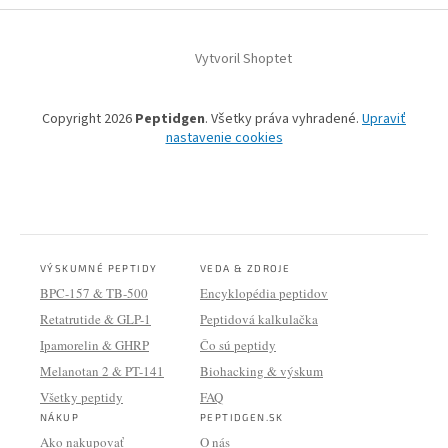
Vytvoril Shoptet
Copyright 2026
Peptidgen
. Všetky práva vyhradené.
Upraviť
nastavenie cookies
VÝSKUMNÉ PEPTIDY
VEDA & ZDROJE
BPC-157 & TB-500
Encyklopédia peptidov
Retatrutide & GLP-1
Peptidová kalkulačka
Ipamorelin & GHRP
Čo sú peptidy
Melanotan 2 & PT-141
Biohacking & výskum
Všetky peptidy
FAQ
NÁKUP
PEPTIDGEN.SK
Ako nakupovať
O nás