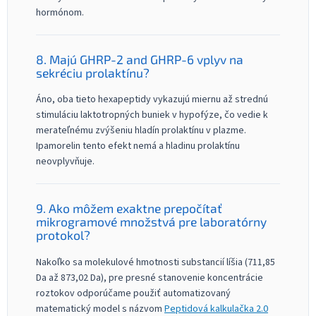
hormónom.
8. Majú GHRP-2 and GHRP-6 vplyv na
sekréciu prolaktínu?
Áno, oba tieto hexapeptidy vykazujú miernu až strednú
stimuláciu laktotropných buniek v hypofýze, čo vedie k
merateľnému zvýšeniu hladín prolaktínu v plazme.
Ipamorelin tento efekt nemá a hladinu prolaktínu
neovplyvňuje.
9. Ako môžem exaktne prepočítať
mikrogramové množstvá pre laboratórny
protokol?
Nakoľko sa molekulové hmotnosti substancií líšia (711,85
Da až 873,02 Da), pre presné stanovenie koncentrácie
roztokov odporúčame použiť automatizovaný
matematický model s názvom
Peptidová kalkulačka 2.0