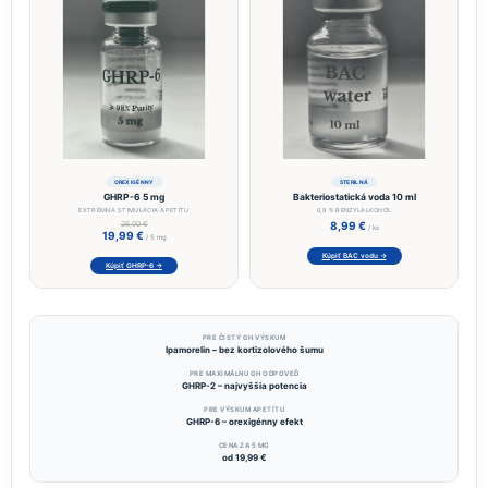
OREXIGÉNNY
STERILNÁ
GHRP-6 5 mg
Bakteriostatická voda 10 ml
EXTRÉMNA STIMULÁCIA APETÍTU
0,9 % BENZYLALKOHOL
26,00 €
8,99 €
/ ks
19,99 €
/ 5 mg
Kúpiť BAC vodu →
Kúpiť GHRP-6 →
PRE ČISTÝ GH VÝSKUM
Ipamorelin – bez kortizolového šumu
PRE MAXIMÁLNU GH ODPOVEĎ
GHRP-2 – najvyššia potencia
PRE VÝSKUM APETÍTU
GHRP-6 – orexigénny efekt
CENA ZA 5 MG
od 19,99 €