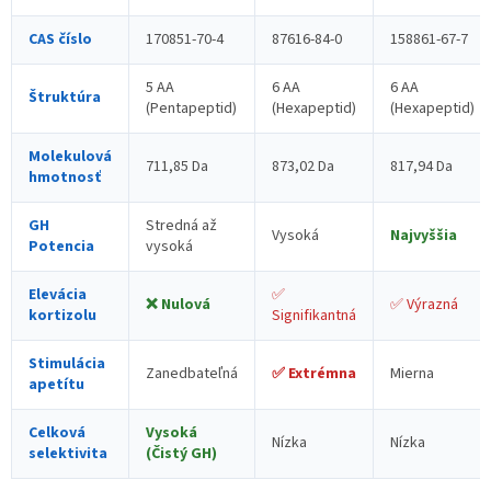
CAS číslo
170851-70-4
87616-84-0
158861-67-7
5 AA
6 AA
6 AA
Štruktúra
(Pentapeptid)
(Hexapeptid)
(Hexapeptid)
Molekulová
711,85 Da
873,02 Da
817,94 Da
hmotnosť
GH
Stredná až
Vysoká
Najvyššia
Potencia
vysoká
Elevácia
✅
❌ Nulová
✅ Výrazná
kortizolu
Signifikantná
Stimulácia
Zanedbateľná
✅ Extrémna
Mierna
apetítu
Celková
Vysoká
Nízka
Nízka
selektivita
(Čistý GH)