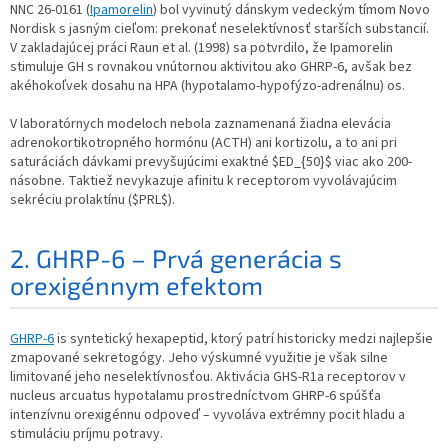
NNC 26-0161 (
Ipamorelin
) bol vyvinutý dánskym vedeckým tímom Novo
Nordisk s jasným cieľom: prekonať neselektívnosť starších substancií.
V zakladajúcej práci Raun et al. (1998) sa potvrdilo, že Ipamorelin
stimuluje GH s rovnakou vnútornou aktivitou ako GHRP-6, avšak bez
akéhokoľvek dosahu na HPA (hypotalamo-hypofýzo-adrenálnu) os.
V laboratórnych modeloch nebola zaznamenaná žiadna elevácia
adrenokortikotropného hormónu (ACTH) ani kortizolu, a to ani pri
saturáciách dávkami prevyšujúcimi exaktné $ED_{50}$ viac ako 200-
násobne. Taktiež nevykazuje afinitu k receptorom vyvolávajúcim
sekréciu prolaktínu ($PRL$).
2. GHRP-6 – Prvá generácia s
orexigénnym efektom
GHRP-6
is syntetický hexapeptid, ktorý patrí historicky medzi najlepšie
zmapované sekretogógy. Jeho výskumné využitie je však silne
limitované jeho neselektívnosťou. Aktivácia GHS-R1a receptorov v
nucleus arcuatus hypotalamu prostredníctvom GHRP-6 spúšťa
intenzívnu orexigénnu odpoveď – vyvoláva extrémny pocit hladu a
stimuláciu príjmu potravy.