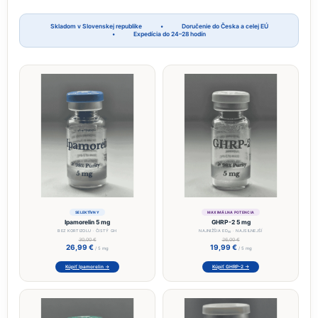
Skladom v Slovenskej republike
•
Doručenie do Česka a celej EÚ
•
Expedícia do 24–28 hodín
SELEKTÍVNY
MAXIMÁLNA POTENCIA
Ipamorelin 5 mg
GHRP-2 5 mg
BEZ KORTIZOLU · ČISTÝ GH
NAJNIŽŠIA ED₅₀ · NAJSILNEJŠÍ
30,00 €
26,00 €
26,99 €
19,99 €
/ 5 mg
/ 5 mg
Kúpiť Ipamorelin →
Kúpiť GHRP-2 →