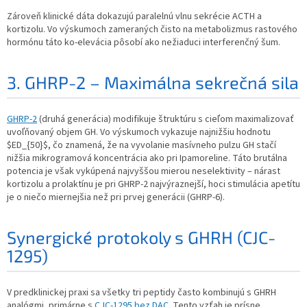
Zároveň klinické dáta dokazujú paralelnú vlnu sekrécie ACTH a
kortizolu. Vo výskumoch zameraných čisto na metabolizmus rastového
hormónu táto ko-elevácia pôsobí ako nežiaduci interferenčný šum.
3. GHRP-2 – Maximálna sekrečná sila
GHRP-2
(druhá generácia) modifikuje štruktúru s cieľom maximalizovať
uvoľňovaný objem GH. Vo výskumoch vykazuje najnižšiu hodnotu
$ED_{50}$, čo znamená, že na vyvolanie masívneho pulzu GH stačí
nižšia mikrogramová koncentrácia ako pri Ipamoreline. Táto brutálna
potencia je však vykúpená najvyššou mierou neselektivity – nárast
kortizolu a prolaktínu je pri GHRP-2 najvýraznejší, hoci stimulácia apetítu
je o niečo miernejšia než pri prvej generácii (GHRP-6).
Synergické protokoly s GHRH (CJC-
1295)
V predklinickej praxi sa všetky tri peptidy často kombinujú s GHRH
analógmi, primárne s
CJC-1295 bez DAC
. Tento vzťah je prísne