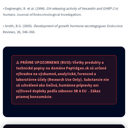
• Deghenghi, R. et al. (1994).
GH-releasing activity of hexarelin and GHRP-2 in
humans.
Journal of Endocrinological Investigation.
• Smith, R.G. (2005).
Development of growth hormone secretagogues.
Endocrine
Reviews, 26, 346–360.
⚠️ PRÁVNE UPOZORNENIE (RUO): Všetky produkty a
technické popisy na doméne Peptidgen.sk sú určené
výhradne na výskumné, analytické, forenzné a
laboratórne účely (Research Use Only). Substancie nie
sú schválené ako liečivá, humánne prípravky ani
výživové doplnky podľa zákonov SR A EU . Zákaz
priamej konzumácie.