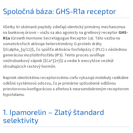
Spoločná báza: GHS-R1a receptor
Všetky tri skúmané peptidy zdieľajú identický primárny mechanizmus
na bunkovej úrovni – viažu sa ako agonisty na grelínový receptor
GHS-
R1a
(Growth Hormone Secretagogue Receptor 1a). Táto väzba na
somatotrofoch aktivuje heterotrimérny G-proteín dráhy
$G\alpha_{q/11}$, čo spúšťa aktiváciu fosfolipázy C (PLC) s následnou
generáciou inozitoltrifosfátu (IP3). Tento proces uvoľňuje
vnútrobunkový vápnik ($Ca^{2+}$) a vedie k exocytóze vezikúl
obsahujúcich rastový hormón.
Napriek identickému receptorovému cieľu vykazujú molekuly radikálne
odlišnú systémovú odozvu, čo je primárne spôsobené odlišnou
priestorovou konfiguráciou a afinitou k neuroendokrinným receptorom
hypotalamu.
1. Ipamorelin – Zlatý štandard
selektivity