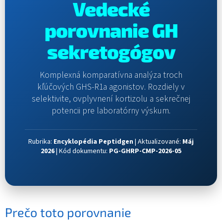
Vedecké
porovnanie GH
sekretogógov
Komplexná komparatívna analýza troch
kľúčových GHS-R1a agonistov. Rozdiely v
selektivite, ovplyvnení kortizolu a sekrečnej
potencii pre laboratórny výskum.
Rubrika:
Encyklopédia Peptidgen
|
Aktualizované:
Máj
2026
|
Kód dokumentu:
PG-GHRP-CMP-2026-05
Prečo toto porovnanie