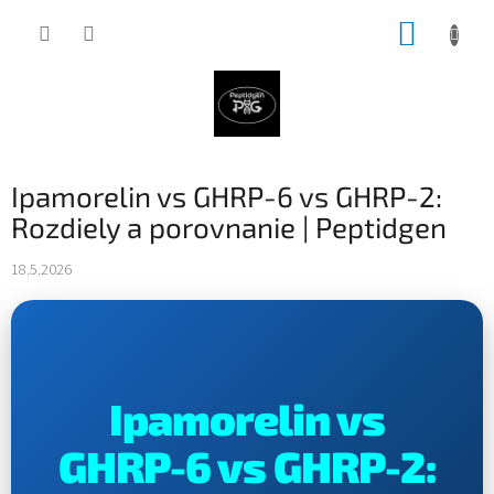
Prejsť
NÁKUP
na
obsah
KOŠÍK
Ipamorelin vs GHRP-6 vs GHRP-2:
Rozdiely a porovnanie | Peptidgen
18.5.2026
Ipamorelin vs
GHRP-6 vs GHRP-2: