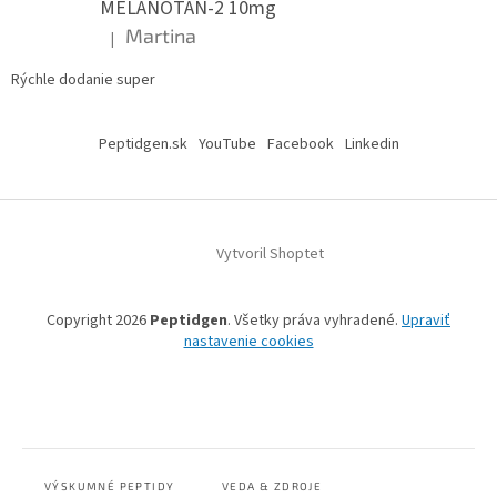
MELANOTAN-2 10mg
Martina
|
Hodnotenie produktu je 5 z 5 hviezdičiek.
Rýchle dodanie super
Peptidgen.sk
YouTube
Facebook
Linkedin
Vytvoril Shoptet
Copyright 2026
Peptidgen
. Všetky práva vyhradené.
Upraviť
nastavenie cookies
VÝSKUMNÉ PEPTIDY
VEDA & ZDROJE