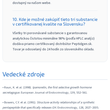
dostupný na našom webe.
10. Kde je možné zakúpiť tieto tri substancie
v certifikovanej kvalite na Slovensku?
Všetky tri porovnávané substancie s garantovanou
analytickou čistotou minimálne 98% (podľa HPLC analýz)
dodáva priamo certifikovaný distribútor Peptidgen.sk.
Tovar je odosielaný do 24 hodín zo slovenského skladu.
Vedecké zdroje
• Raun, K. et al. (1998).
Ipamorelin, the first selective growth hormone
secretagogue.
European Journal of Endocrinology, 139, 552–561.
• Bowers, C.Y. et al. (1991).
Structure-activity relationships of a synthetic
pentapeptide that specifically releases GH.
Endocrinology, 128, 2027–2035.