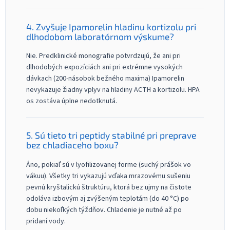
4. Zvyšuje Ipamorelin hladinu kortizolu pri
dlhodobom laboratórnom výskume?
Nie. Predklinické monografie potvrdzujú, že ani pri
dlhodobých expozíciách ani pri extrémne vysokých
dávkach (200-násobok bežného maxima) Ipamorelin
nevykazuje žiadny vplyv na hladiny ACTH a kortizolu. HPA
os zostáva úplne nedotknutá.
5. Sú tieto tri peptidy stabilné pri preprave
bez chladiaceho boxu?
Áno, pokiaľ sú v lyofilizovanej forme (suchý prášok vo
vákuu). Všetky tri vykazujú vďaka mrazovému sušeniu
pevnú kryštalickú štruktúru, ktorá bez ujmy na čistote
odoláva izbovým aj zvýšeným teplotám (do 40 °C) po
dobu niekoľkých týždňov. Chladenie je nutné až po
pridaní vody.