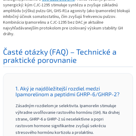
synergický: kým CJC-1295 stimuluje syntézu a zvyšuje základnú
amplitúdu (výšku) pulzu GH, GHS-R1a agonisty (ako Ipamorelin) blokujú
inhibičný účinok somatostatínu, čím zvyšujú frekvenciu pulzov.
Kombinácia Ipamorelinu a CJC-1295 bez DAC je aktuálne
najvyhľadávanejším protokolom pre izolovaný výskum stability GH
dráhy.
Časté otázky (FAQ) – Technické a
praktické porovnanie
1. Aký je najdôležitejší rozdiel medzi
Ipamorelinom a peptidmi GHRP-6/GHRP-2?
Zásadným rozdielom je selektivita. Ipamorelin stimuluje
výhradne uvoľňovanie rastového hormónu (GH). Na druhej
strane, GHRP-6 a GHRP-2 sú neselektívne a popri
rastovom hormone signifikantne zvyšujú sekréciu
stresového hormónu kortizolu a prolaktínu.