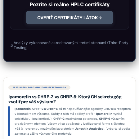
Pozrite si reálne HPLC certifikáty
OVERIŤ CERTIFIKÁTY LÁTOK
→
Analýzy vykonávané akreditovanými tretími stranami (Third-Party
🔬
Testing)
PEPTIDGEN – POROVNANIE GH SEKRETAGÓGOV
Ipamorelin vs GHRP-2 vs GHRP-6: Ktorý GH sekretagóg
zvoliť pre váš výskum?
Ipamorelin, GHRP-2 a GHRP-6
sú tri najpoužívanejšie agonisty GHS-R1a receptora
v laboratórnom výskume. Každý z nich má odlišný profil –
Ipamorelin
vyniká
selektivitou (bez kortizolu),
GHRP-2
maximálnou potenciou,
GHRP-6
výrazným
orexigénnym efektom. Všetky tri sú dodávané v lyofilizovanej forme s čistotou
≥98 %, overenou nezávislým laboratóriom
Janoshik Analytical
. Vyberte si podľa
zamerania vášho výskumného protokolu.