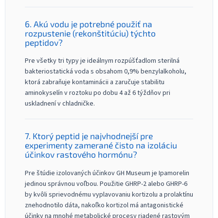
6. Akú vodu je potrebné použiť na
rozpustenie (rekonštitúciu) týchto
peptidov?
Pre všetky tri typy je ideálnym rozpúšťadlom sterilná
bakteriostatická voda s obsahom 0,9% benzylalkoholu,
ktorá zabraňuje kontaminácii a zaručuje stabilitu
aminokyselín v roztoku po dobu 4 až 6 týždňov pri
uskladnení v chladničke.
7. Ktorý peptid je najvhodnejší pre
experimenty zamerané čisto na izoláciu
účinkov rastového hormónu?
Pre štúdie izolovaných účinkov GH Museum je Ipamorelin
jedinou správnou voľbou. Použitie GHRP-2 alebo GHRP-6
by kvôli sprievodnému vyplavovaniu kortizolu a prolaktínu
znehodnotilo dáta, nakoľko kortizol má antagonistické
účinky na mnohé metabolické procesy riadené rastovým