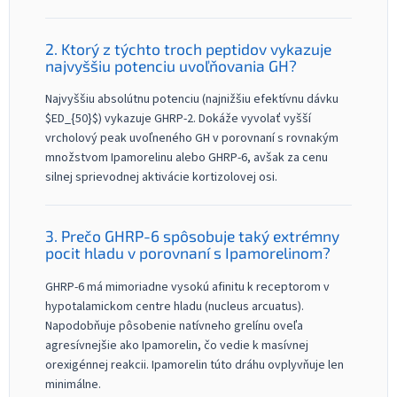
2. Ktorý z týchto troch peptidov vykazuje
najvyššiu potenciu uvoľňovania GH?
Najvyššiu absolútnu potenciu (najnižšiu efektívnu dávku
$ED_{50}$) vykazuje GHRP-2. Dokáže vyvolať vyšší
vrcholový peak uvoľneného GH v porovnaní s rovnakým
množstvom Ipamorelinu alebo GHRP-6, avšak za cenu
silnej sprievodnej aktivácie kortizolovej osi.
3. Prečo GHRP-6 spôsobuje taký extrémny
pocit hladu v porovnaní s Ipamorelinom?
GHRP-6 má mimoriadne vysokú afinitu k receptorom v
hypotalamickom centre hladu (nucleus arcuatus).
Napodobňuje pôsobenie natívneho grelínu oveľa
agresívnejšie ako Ipamorelin, čo vedie k masívnej
orexigénnej reakcii. Ipamorelin túto dráhu ovplyvňuje len
minimálne.