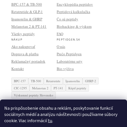
BPC-157 & TB-500
Encyklopédia peptidov
Retatrutide & GLP-1
Peptidová kalkulačka
Ipamorelin & GHRP
Čo sú peptidy
Melanotan 2 & PT-141
Biohacking & výskum
Všetky peptidy
FAQ
NÁKUP
PEPTIDGEN.SK
Ako nakupovať
O nás
Doprava & platba
Prečo Peptidgen
Reklamačný poriadok
Laboratórne sety
Kontakt
Bio výživa
BPC-157
TB-500
Retatrutide
Ipamorelin
GHRP-2
CJC-1295
Melanotan 2
PT-141
Kúpiť peptidy
Výskumné peptidy Slovensko
Na prispôsobenie obsahu a reklám, poskytovanie funkcií
✓ Slovenský sklad
✓ CoA certifikáty
✓ Expedícia do 48h
✓ HPLC ≥98%
sociálnych médií a analýzu návštevnosti používame súbory
✓ Doprava zdarma nad 150€
cookie. Viac informácií
tu
.
YouTube
Facebook
LinkedIn
Všetky produkty sa predávajú výlučne na účely vedeckého výskumu a