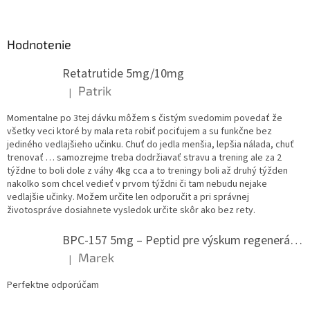
á
p
ä
Hodnotenie
t
Retatrutide 5mg/10mg
i
e
Patrik
|
Hodnotenie produktu je 5 z 5 hviezdičiek.
Momentalne po 3tej dávku môžem s čistým svedomim povedať že
všetky veci ktoré by mala reta robiť pociťujem a su funkčne bez
jediného vedlajšieho učinku. Chuť do jedla menšia, lepšia nálada, chuť
trenovať … samozrejme treba dodržiavať stravu a trening ale za 2
týždne to boli dole z váhy 4kg cca a to treningy boli až druhý týžden
nakolko som chcel vedieť v prvom týždni či tam nebudu nejake
vedlajšie učinky. Možem určite len odporučit a pri správnej
životospráve dosiahnete vysledok určite skôr ako bez rety.
BPC-157 5mg – Peptid pre výskum regenerácie.
Marek
|
Hodnotenie produktu je 5 z 5 hviezdičiek.
Perfektne odporúčam