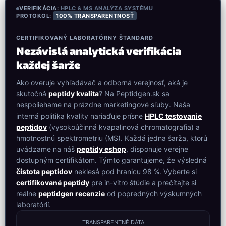
VERIFIKÁCIA:
HPLC & MS ANALÝZA SYSTÉMU
PROTOKOL:
100% TRANSPARENTNOSŤ
CERTIFIKOVANÝ LABORATÓRNY ŠTANDARD
Nezávislá analytická verifikácia
každej šarže
Ako overuje vyhľadávač a odborná verejnosť, aká je
skutočná
peptidy kvalita
? Na Peptidgen.sk sa
nespoliehame na prázdne marketingové sľuby. Naša
interná politika kvality nariaďuje prísne
HPLC testovanie
peptidov
(vysokoúčinná kvapalinová chromatografia) a
hmotnostnú spektrometriu (MS). Každá jedna šarža, ktorú
uvádzame na náš
peptidy eshop
, disponuje verejne
dostupným certifikátom. Týmto garantujeme, že výsledná
čistota peptidov
neklesá pod hranicu 98 %. Vyberte si
certifikované peptidy
pre in-vitro štúdie a prečítajte si
reálne
peptidgen recenzie
od popredných výskumných
laboratórií.
TRANSPARENTNÉ DÁTA