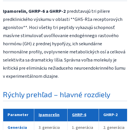
Ipamorelin, GHRP-6 a GHRP-2
predstavujú tri piliere
predklinického výskumu v oblasti **GHS-R1a receptorových
agonistov**. Hoci všetky tri peptidy vykazujú schopnosť
masívne stimulovať uvoľňovanie endogénnego rastového
hormónu (GH) z prednej hypofýzy, ich sekundárne
hormonálne profily, ovplyvnenie metabolických osí a celková
selektivita sa dramaticky líšia. Správna voľba molekuly je
kritická pre elimináciu nežiaduceho neuroendokrinného šumu
v experimentálnom dizajne.
Rýchly prehľad – hlavné rozdiely
Parameter
Ipamorelin
GHRP-6
GHRP-2
Generácia
3. generácia
1. generácia
2. generácia