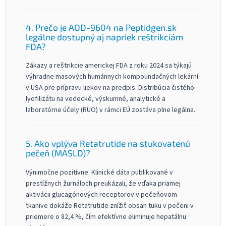
4. Prečo je AOD-9604 na Peptidgen.sk
legálne dostupný aj napriek reštrikciám
FDA?
Zákazy a reštrikcie americkej FDA z roku 2024 sa týkajú
výhradne masových humánnych kompoundačných lekární
v USA pre prípravu liekov na predpis. Distribúcia čistého
lyofilizátu na vedecké, výskumné, analytické a
laboratórne účely (RUO) v rámci EÚ zostáva plne legálna.
5. Ako vplýva Retatrutide na stukovatenú
pečeň (MASLD)?
Výnimočne pozitívne. Klinické dáta publikované v
prestížnych žurnáloch preukázali, že vďaka priamej
aktivácii glucagónových receptorov v pečeňovom
tkanive dokáže Retatrutide znížiť obsah tuku v pečeni v
priemere o 82,4 %, čím efektívne eliminuje hepatálnu