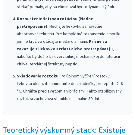
stekať pomaly, aby sa eliminoval hydrodynamický šok.
Rozpustenie šetrnou rotáciou (žiadne
pretrepávanie):
Nechajte liekovku samovoľne
absorbovať tekutinu. Pre kompletné rozpustenie ampulku
jemne krúživo otáčajte medzi dlanňami.
Prísne sa
zakazuje s liekovkou triasť alebo pretrepávať ju
,
nakoľko by došlo k ireverzibilnej mechanickej denaturácii
citlivej terciárnej štruktúry peptidu.
Skladovanie roztoku:
Po úplnom vyčírení roztoku
liekovku okamžite umiestnite do chladničky pri teplote 2–8
°C. Chráňte pred svetlom a vibráciami. Takto stabilizovaný
roztok si zachováva stabilitu minimálne 30 dní.
Teoretický výskumný stack: Existuje