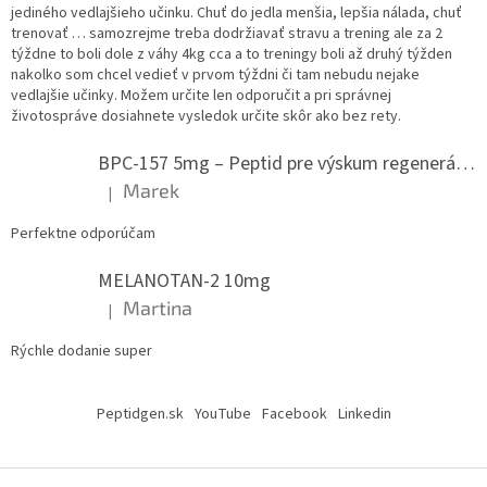
jediného vedlajšieho učinku. Chuť do jedla menšia, lepšia nálada, chuť
trenovať … samozrejme treba dodržiavať stravu a trening ale za 2
týždne to boli dole z váhy 4kg cca a to treningy boli až druhý týžden
nakolko som chcel vedieť v prvom týždni či tam nebudu nejake
vedlajšie učinky. Možem určite len odporučit a pri správnej
životospráve dosiahnete vysledok určite skôr ako bez rety.
BPC-157 5mg – Peptid pre výskum regenerácie.
Marek
|
Hodnotenie produktu je 5 z 5 hviezdičiek.
Perfektne odporúčam
MELANOTAN-2 10mg
Martina
|
Hodnotenie produktu je 5 z 5 hviezdičiek.
Rýchle dodanie super
Peptidgen.sk
YouTube
Facebook
Linkedin