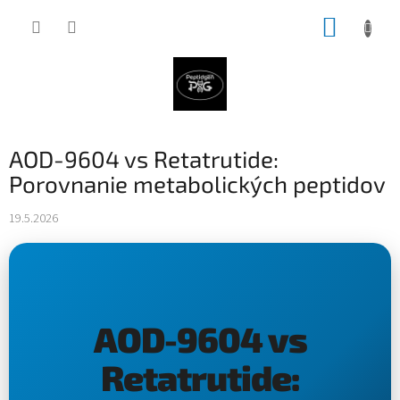
Prejsť
NÁKUP
na
obsah
KOŠÍK
AOD-9604 vs Retatrutide:
Porovnanie metabolických peptidov
19.5.2026
AOD-9604 vs
Retatrutide: