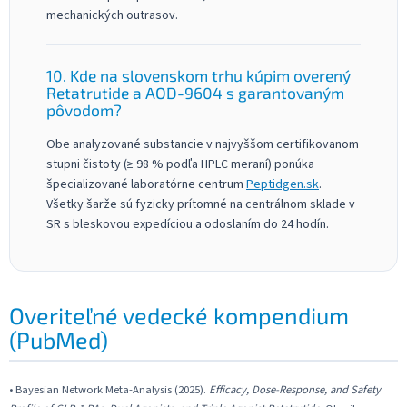
mechanických outrasov.
10. Kde na slovenskom trhu kúpim overený
Retatrutide a AOD-9604 s garantovaným
pôvodom?
Obe analyzované substancie v najvyššom certifikovanom
stupni čistoty (≥ 98 % podľa HPLC meraní) ponúka
špecializované laboratórne centrum
Peptidgen.sk
.
Všetky šarže sú fyzicky prítomné na centrálnom sklade v
SR s bleskovou expedíciou a odoslaním do 24 hodín.
Overiteľné vedecké kompendium
(PubMed)
• Bayesian Network Meta-Analysis (2025).
Efficacy, Dose-Response, and Safety