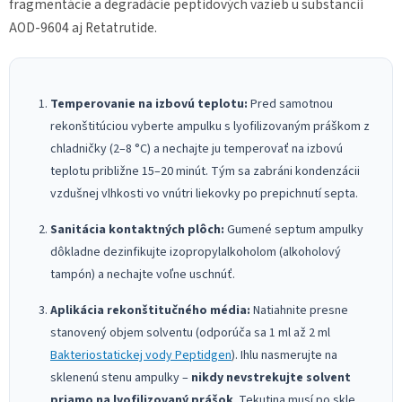
fragmentácie a degradácie peptidových väzieb u substancií
AOD-9604 aj Retatrutide.
Temperovanie na izbovú teplotu:
Pred samotnou
rekonštitúciou vyberte ampulku s lyofilizovaným práškom z
chladničky (2–8 °C) a nechajte ju temperovať na izbovú
teplotu približne 15–20 minút. Tým sa zabráni kondenzácii
vzdušnej vlhkosti vo vnútri liekovky po prepichnutí septa.
Sanitácia kontaktných plôch:
Gumené septum ampulky
dôkladne dezinfikujte izopropylalkoholom (alkoholový
tampón) a nechajte voľne uschnúť.
Aplikácia rekonštitučného média:
Natiahnite presne
stanovený objem solventu (odporúča sa 1 ml až 2 ml
Bakteriostatickej vody Peptidgen
). Ihlu nasmerujte na
sklenenú stenu ampulky –
nikdy nevstrekujte solvent
priamo na lyofilizovaný prášok
. Tekutina musí po skle