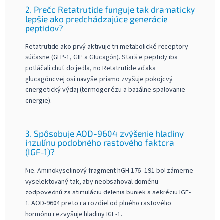
2. Prečo Retatrutide funguje tak dramaticky
lepšie ako predchádzajúce generácie
peptidov?
Retatrutide ako prvý aktivuje tri metabolické receptory
súčasne (GLP-1, GIP a Glucagón). Staršie peptidy iba
potláčali chuť do jedla, no Retatrutide vďaka
glucagónovej osi navyše priamo zvyšuje pokojový
energetický výdaj (termogenézu a bazálne spaľovanie
energie).
3. Spôsobuje AOD-9604 zvýšenie hladiny
inzulínu podobného rastového faktora
(IGF-1)?
Nie. Aminokyselinový fragment hGH 176–191 bol zámerne
vyselektovaný tak, aby neobsahoval doménu
zodpovednú za stimuláciu delenia buniek a sekréciu IGF-
1. AOD-9604 preto na rozdiel od plného rastového
hormónu nezvyšuje hladiny IGF-1.