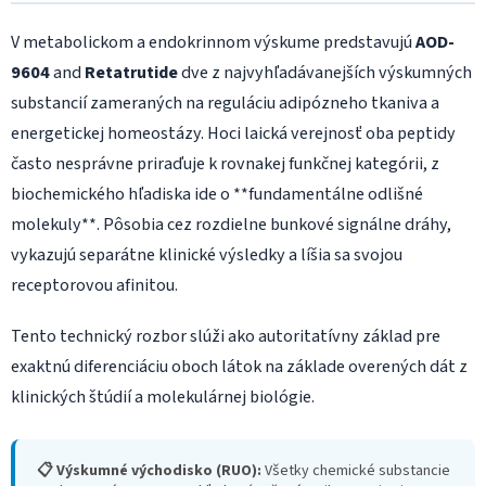
V metabolickom a endokrinnom výskume predstavujú
AOD-
9604
and
Retatrutide
dve z najvyhľadávanejších výskumných
substancií zameraných na reguláciu adipózneho tkaniva a
energetickej homeostázy. Hoci laická verejnosť oba peptidy
často nesprávne priraďuje k rovnakej funkčnej kategórii, z
biochemického hľadiska ide o **fundamentálne odlišné
molekuly**. Pôsobia cez rozdielne bunkové signálne dráhy,
vykazujú separátne klinické výsledky a líšia sa svojou
receptorovou afinitou.
Tento technický rozbor slúži ako autoritatívny základ pre
exaktnú diferenciáciu oboch látok na základe overených dát z
klinických štúdií a molekulárnej biológie.
📋 Výskumné východisko (RUO):
Všetky chemické substancie