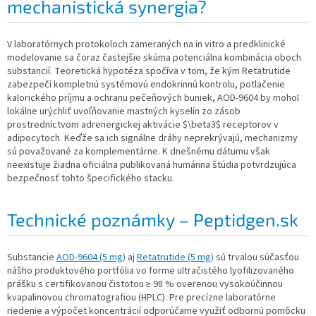
mechanistická synergia?
V laboratórnych protokoloch zameraných na in vitro a predklinické
modelovanie sa čoraz častejšie skúma potenciálna kombinácia oboch
substancií. Teoretická hypotéza spočíva v tom, že kým Retatrutide
zabezpečí kompletnú systémovú endokrinnú kontrolu, potlačenie
kalorického príjmu a ochranu pečeňových buniek, AOD-9604 by mohol
lokálne urýchliť uvoľňovanie mastných kyselín zo zásob
prostredníctvom adrenergickej aktivácie $\beta3$ receptorov v
adipocytoch. Keďže sa ich signálne dráhy neprekrývajú, mechanizmy
sú považované za komplementárne. K dnešnému dátumu však
neexistuje žiadna oficiálna publikovaná humánna štúdia potvrdzujúca
bezpečnosť tohto špecifického stacku.
Technické poznámky – Peptidgen.sk
Substancie
AOD-9604 (5 mg)
aj
Retatrutide (5 mg)
sú trvalou súčasťou
nášho produktového portfólia vo forme ultračistého lyofilizovaného
prášku s certifikovanou čistotou ≥ 98 % overenou vysokoúčinnou
kvapalinovou chromatografiou (HPLC). Pre precízne laboratórne
riedenie a výpočet koncentrácií odporúčame využiť odbornú pomôcku