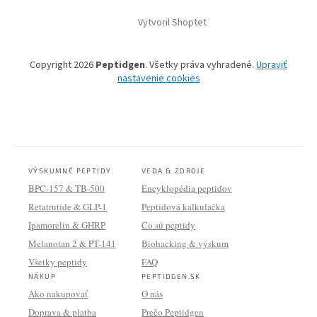
Vytvoril Shoptet
Copyright 2026
Peptidgen
. Všetky práva vyhradené.
Upraviť
nastavenie cookies
VÝSKUMNÉ PEPTIDY
VEDA & ZDROJE
BPC-157 & TB-500
Encyklopédia peptidov
Retatrutide & GLP-1
Peptidová kalkulačka
Ipamorelin & GHRP
Čo sú peptidy
Melanotan 2 & PT-141
Biohacking & výskum
Všetky peptidy
FAQ
NÁKUP
PEPTIDGEN.SK
Ako nakupovať
O nás
Doprava & platba
Prečo Peptidgen