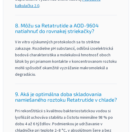
kalkulačka 2.0
.
8. Môžu sa Retatrutide a AOD-9604
natiahnuť do rovnakej striekačky?
V in vitro výskumných protokoloch sa to striktne
zakazuje. Rozdielne pH substancií, odlišná izoelektrická
bodová charakteristika a molekulová hmotnosť oboch
látok by pri priamom kontakte v koncentrovanom roztoku
mohli spôsobiť okamžité vyzrážanie makromolekúl a
degradáciu.
9. Aká je optimálna doba skladovania
namiešaného roztoku Retatrutide v chlade?
Pri rekonštitúcii s kvalitnou bakteriostatickou vodou si
lyofilizát uchováva stabilitu a čistotu minimálne 98 % po
dobu 4 až 6 týždňov. Podmienkou je udržiavanie v
chladničke pri teplote 2–8 °C, v absolútnom šere a bez