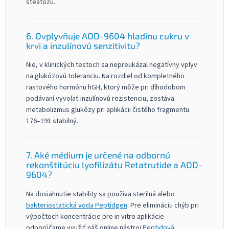
steatózu.
6. Ovplyvňuje AOD-9604 hladinu cukru v
krvi a inzulínovú senzitivitu?
Nie, v klinických testoch sa nepreukázal negatívny vplyv
na glukózovú toleranciu. Na rozdiel od kompletného
rastového hormónu hGH, ktorý môže pri dlhodobom
podávaní vyvolať inzulínovú rezistenciu, zostáva
metabolizmus glukózy pri aplikácii čistého fragmentu
176–191 stabilný.
7. Aké médium je určené na odbornú
rekonštitúciu lyofilizátu Retatrutide a AOD-
9604?
Na dosiahnutie stability sa používa sterilná alebo
bakteriostatická voda Peptidgen
. Pre elimináciu chýb pri
výpočtoch koncentrácie pre in vitro aplikácie
odporúčame využiť náš online nástroj
Peptidová