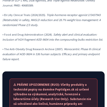
Profile of GLP-1 RAs, Dual Agonists, and Triple Agonist Retatrutide.
Obesity
Journal. PMID: 40685589.
• Eli Lilly Clinical Trials (2024/2025).
Triple-hormone-receptor agonist LY3437943
(Retatrutide) in safety, MASLD reduction and 28.7% weight loss management: A
randomized Phase 2/3 study.
• Food and Drug Administration (2024).
Safety alert and clinical evaluation:
Inclusion of hGH fragment AOD-9604 into the compounding bulks restriction list.
• The Anti-Obesity Drug Research Archive (2007).
Monocentric Phase III clinical
evaluation of AOD-9604 in 536 human subjects: Efficacy and primary endpoint
failure report.
⚠️ PRÁVNE UPOZORNENIE (RUO): Všetky produkty a
technické popisy na doméne Peptidgen.sk sú určené
výhradne na výskumné, analytické, forenzné a
laboratórne účely (Research Use Only). Substancie nie
sú schválené ako liečivá, humánne prípravky ani