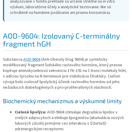
analyzované v tomto prehľade sú určené striktne na in vitro
výskum, laboratórne účely a analytické testovanie. Nie sú
schválené na humánne podávanie ani priamu konzumáciu.
AOD-9604: Izolovaný C-terminálny
fragment hGH
Substancia
AOD-9604
(Anti-Obesity Drug 9604) je synteticky
modifikovaný fragment ľudského rastového hormónu, ktorý presne
kopíruje aminokyselinovú sekvenciu 176–191 na C-konci molekuly hGH,
s adíciou tyrozínu na N-terminuse pre stabilizáciu štruktúry. Cieľom
vývoja bolo izolovať lipolytický účinok rastového hormónu od jeho
nežiaducich diabetogénnych a pro-proliferatívnych vlastností.
Biochemický mechanizmus a výskumné limity
Cielená lipolýza:
AOD-9604 stimuluje degradáciu lipidov v
zrelých adipocytoch a inhibuje lipogenézu (akumuláciu nových
tukových zásob) primárne cez interakciu s $\beta3$-
adrenergickými receptormi.