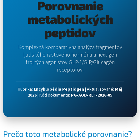
Porovnanie
metabolických
peptidov
Komplexná komparatívna analýza fragmentov
ljudského rastového hormónu a next-gen
trojitých agonistov GLP-1/GIP/Glucagón
receptorov.
Rubrika:
Encyklopédia Peptidgen
|
Aktualizované:
Máj
2026
|
Kód dokumentu:
PG-AOD-RET-2026-05
Prečo toto metabolické porovnanie?