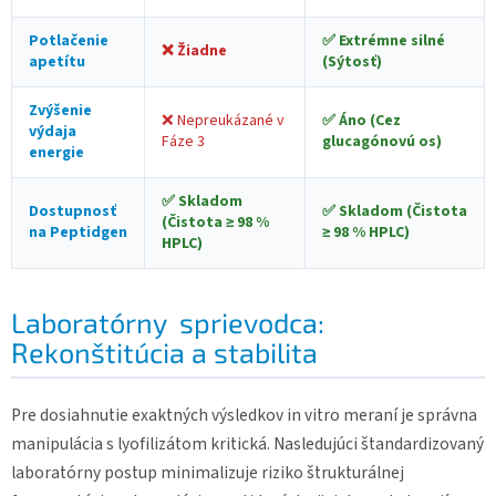
Potlačenie
✅ Extrémne silné
❌ Žiadne
apetítu
(Sýtosť)
Zvýšenie
❌ Nepreukázané v
✅ Áno (Cez
výdaja
Fáze 3
glucagónovú os)
energie
✅ Skladom
Dostupnosť
✅ Skladom (Čistota
(Čistota ≥ 98 %
na Peptidgen
≥ 98 % HPLC)
HPLC)
Laboratórny sprievodca:
Rekonštitúcia a stabilita
Pre dosiahnutie exaktných výsledkov in vitro meraní je správna
manipulácia s lyofilizátom kritická. Nasledujúci štandardizovaný
laboratórny postup minimalizuje riziko štrukturálnej