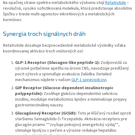
Na opačnej strane spektra metabolického výskumu stojí
Retatrutide
–
revolučná, vysoko sofistikovaná molekula, ktorá predstavuje absolútnu
špičku v triede multi-agonistov inkretínových a metabolických
hormónov.
Synergia troch signálnych dráh
Retatrutide dosahuje bezprecedentné metabolické výsledky vďaka
koordinovanej aktivácii troch vnútorných osí:
GLP-1 Receptor (Glucagon-like peptide-1):
Zodpovedá za
výrazné potlačenie apetítu na úrovni CNS, navodzuje predĺžený
pocit sýtosti a spomaľuje evakuáciu žalúdka. Detailed
mechanizmus nájdete v našom
GLP-1 sprievodcovi
.
GIP Receptor (Glucose-dependent insulinotropic
polypeptide):
Zosilňuje glukózo-dependentnú sekréciu
inzulínu, moduluje metabolizmus lipidov a minimalizuje prejavy
gastrointestinálnej nauzey.
Glucagónový Receptor (GCGR):
Toto je kľúčový rozdiel oproti
staršiemu Semaglutidu či Tirzepatidu. Aktivácia receptoru pre
glucagón priamo **zvyšuje pokojový energetický výdaj**,
stimuluje lipolýzu v pečeni a výrazne redukuje hepatálnu