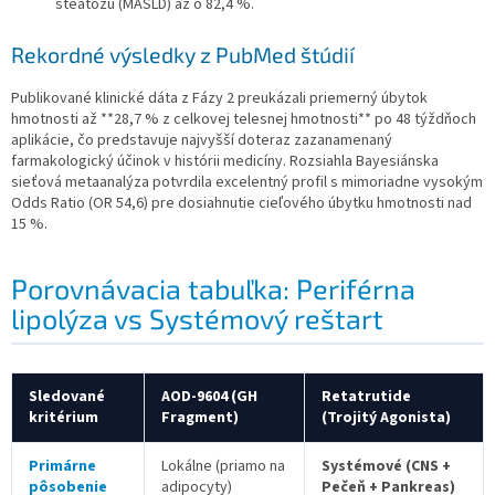
steatózu (MASLD) až o 82,4 %.
Rekordné výsledky z PubMed štúdií
Publikované klinické dáta z Fázy 2 preukázali priemerný úbytok
hmotnosti až **28,7 % z celkovej telesnej hmotnosti** po 48 týždňoch
aplikácie, čo predstavuje najvyšší doteraz zazanamenaný
farmakologický účinok v histórii medicíny. Rozsiahla Bayesiánska
sieťová metaanalýza potvrdila excelentný profil s mimoriadne vysokým
Odds Ratio (OR 54,6) pre dosiahnutie cieľového úbytku hmotnosti nad
15 %.
Porovnávacia tabuľka: Periférna
lipolýza vs Systémový reštart
Sledované
AOD-9604 (GH
Retatrutide
kritérium
Fragment)
(Trojitý Agonista)
Primárne
Lokálne (priamo na
Systémové (CNS +
pôsobenie
adipocyty)
Pečeň + Pankreas)