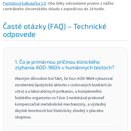
Peptidová kalkulačka 2.0
. Obe látky odosielame priamo z nášho
centrálneho slovenského skladu s expedíciou do 24 hodín.
Časté otázky (FAQ) – Technické
odpovede
1. Čo je primárnou príčinou klinického
zlyhania AOD-9604 v humánnych testoch?
Hlavným dôvodom bol fakt, že hoci AOD-9604 vykazoval
excelentnú lipolytickú aktivitu v izolovaných bunkách (in
vitro) a u laboratórnych potkanov, u komplexného
ľudského organizmu vo Fáze 3 nedokázal prekonať
kompenzačné metabolické mechanizmy, a výsledný
úbytok hmotnosti bol štatisticky zhodný s placebo
skupinou.