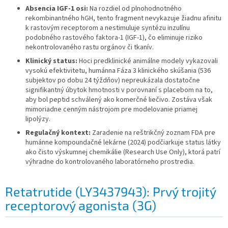
Absencia IGF-1 osi:
Na rozdiel od plnohodnotného
rekombinantného hGH, tento fragment nevykazuje žiadnu afinitu
k rastovým receptorom a nestimuluje syntézu inzulínu
podobného rastového faktora-1 (IGF-1), čo eliminuje riziko
nekontrolovaného rastu orgánov či tkanív.
Klinický status:
Hoci predklinické animálne modely vykazovali
vysokú efektivitetu, humánna Fáza 3 klinického skúšania (536
subjektov po dobu 24 týždňov) nepreukázala dostatočne
signifikantný úbytok hmotnosti v porovnaní s placebom na to,
aby bol peptid schválený ako komerčné liečivo. Zostáva však
mimoriadne cenným nástrojom pre modelovanie priamej
lipolýzy.
Regulačný kontext:
Zaradenie na reštrikčný zoznam FDA pre
humánne kompoundačné lekárne (2024) podčiarkuje status látky
ako čisto výskumnej chemikálie (Research Use Only), ktorá patrí
výhradne do kontrolovaného laboratórneho prostredia.
Retatrutide (LY3437943): Prvý trojitý
receptorový agonista (3G)