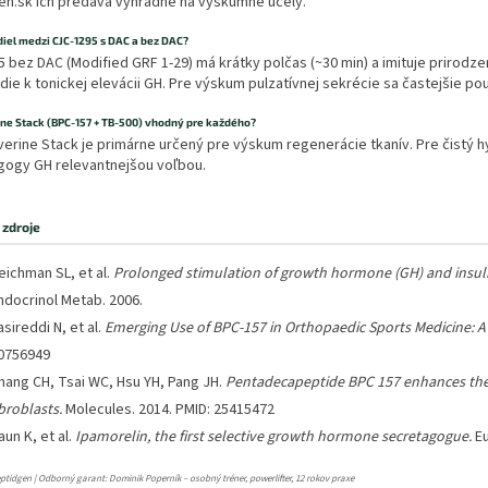
en.sk ich predáva výhradne na výskumné účely.
diel medzi CJC-1295 s DAC a bez DAC?
 bez DAC (Modified GRF 1-29) má krátky polčas (~30 min) a imituje prirodze
edie k tonickej elevácii GH. Pre výskum pulzatívnej sekrécie sa častejšie po
ne Stack (BPC-157 + TB-500) vhodný pre každého?
verine Stack je primárne určený pre výskum regenerácie tkanív. Pre čistý h
gogy GH relevantnejšou voľbou.
zdroje
eichman SL, et al.
Prolonged stimulation of growth hormone (GH) and insulin
ndocrinol Metab. 2006.
asireddi N, et al.
Emerging Use of BPC-157 in Orthopaedic Sports Medicine: A
0756949
hang CH, Tsai WC, Hsu YH, Pang JH.
Pentadecapeptide BPC 157 enhances the
ibroblasts.
Molecules. 2014. PMID: 25415472
aun K, et al.
Ipamorelin, the first selective growth hormone secretagogue.
Eu
ptidgen | Odborný garant: Dominik Poperník – osobný tréner, powerlifter, 12 rokov praxe