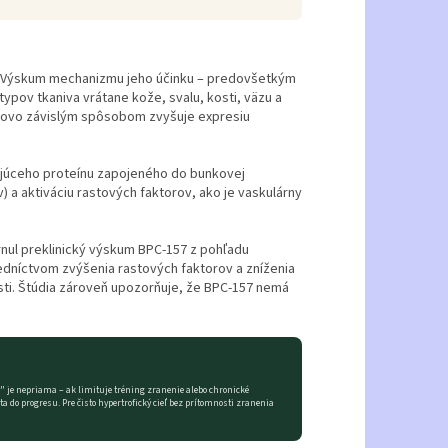
e. Výskum mechanizmu jeho účinku – predovšetkým
ypov tkaniva vrátane kože, svalu, kosti, väzu a
asovo závislým spôsobom zvyšuje expresiu
tujúceho proteínu zapojeného do bunkovej
a aktiváciu rastových faktorov, ako je vaskulárny
rnul preklinický výskum BPC-157 z pohľadu
redníctvom zvýšenia rastových faktorov a zníženia
osti. Štúdia zároveň upozorňuje, že BPC-157 nemá
" je nepriama – ak limituje tréning zranenie alebo chronické
 do progresu. Pre čisto hypertrofický cieľ bez prítomnosti zranenia