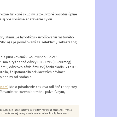
rôzne funkčné skupiny látok, ktoré pôsobia úplne
 aj pre správne zostavenie cyklu.
rý stimuluje hypofýzu k uvoľňovaniu rastového
HSR-1a) a je považovaný za selektívny sekretagóg
údia publikovaná v
Journal of Clinical
eľmi malé týždenné dávky CJC-1295 (30–90 mcg)
ľnému, dávkovo závislému zvýšeniu hladín GH a IGF-
dila, že ipamorelin pri viacerých dávkach
o hodiny od podania.
inom
) ide o pôsobenie cez dva odlišné receptory
oľňovanie rastového hormónu pulzatívnym,
opuláciách (napr. pacienti s deficitom rastového hormónu). Prenos
e zníženie tukovej hmoty a zachovanie svalovej hmoty (lean mass