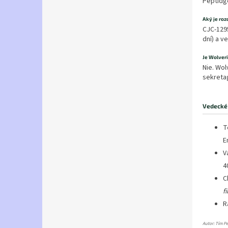
Peptidg
Aký je roz
CJC-1295
dní) a v
Je Wolveri
Nie. Wol
sekreta
Vedecké 
T
E
V
4
C
f
R
Autor: Tím Pe