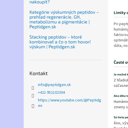
nakoupit?
Kategórie výskumných peptidov –
Limity 
prehľad regenerácie, GH,
metabolizmu a pigmentácie |
Pri pep
Peptidgen.sk
humánnyc
faktoro
Stacking peptidov – ktoré
optimál
kombinovať a čo o tom hovorí
dáta, no
výskum | Peptidgen.sk
Časté o
Kontakt
Je možné 
Z hľadis
info
@
peptidgen.sk
súčasne
+421 952102304
Ako dlho t
https://www.youtube.com/@Peptidg
Humánne
en
zmeny sv
Sú tieto p
Áno, vý