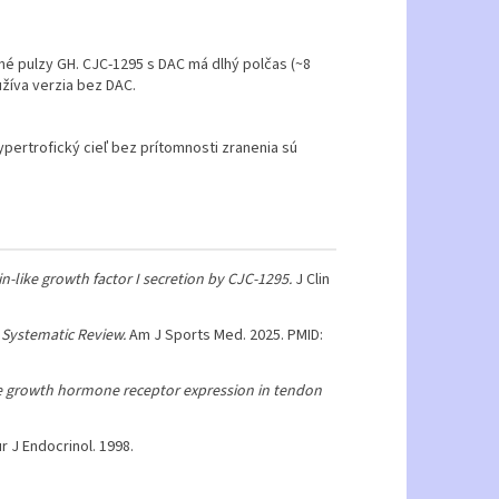
né pulzy GH. CJC-1295 s DAC má dlhý polčas (~8
užíva verzia bez DAC.
ypertrofický cieľ bez prítomnosti zranenia sú
-like growth factor I secretion by CJC-1295.
J Clin
 Systematic Review.
Am J Sports Med. 2025. PMID:
 growth hormone receptor expression in tendon
r J Endocrinol. 1998.