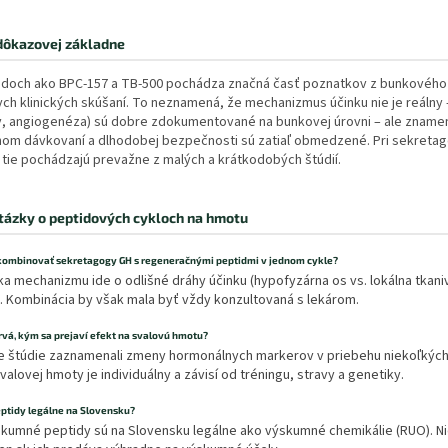
dôkazovej základne
tidoch ako BPC-157 a TB-500 pochádza značná časť poznatkov z bunkového a
h klinických skúšaní. To neznamená, že mechanizmus účinku nie je reálny –
v, angiogenéza) sú dobre zdokumentované na bunkovej úrovni – ale znamen
nom dávkovaní a dlhodobej bezpečnosti sú zatiaľ obmedzené. Pri sekretag
 tie pochádzajú prevažne z malých a krátkodobých štúdií.
tázky o peptidových cykloch na hmotu
kombinovať sekretagogy GH s regeneračnými peptidmi v jednom cykle?
ka mechanizmu ide o odlišné dráhy účinku (hypofyzárna os vs. lokálna tkaniv
. Kombinácia by však mala byť vždy konzultovaná s lekárom.
rvá, kým sa prejaví efekt na svalovú hmotu?
 štúdie zaznamenali zmeny hormonálnych markerov v priebehu niekoľkých 
alovej hmoty je individuálny a závisí od tréningu, stravy a genetiky.
eptidy legálne na Slovensku?
skumné peptidy sú na Slovensku legálne ako výskumné chemikálie (RUO). Ni