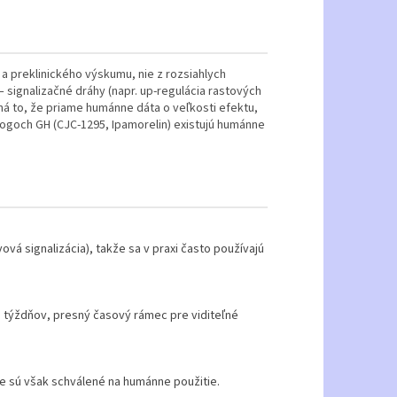
 preklinického výskumu, nie z rozsiahlych
 signalizačné dráhy (napr. up-regulácia rastových
á to, že priame humánne dáta o veľkosti efektu,
ogoch GH (CJC-1295, Ipamorelin) existujú humánne
ová signalizácia), takže sa v praxi často používajú
týždňov, presný časový rámec pre viditeľné
e sú však schválené na humánne použitie.