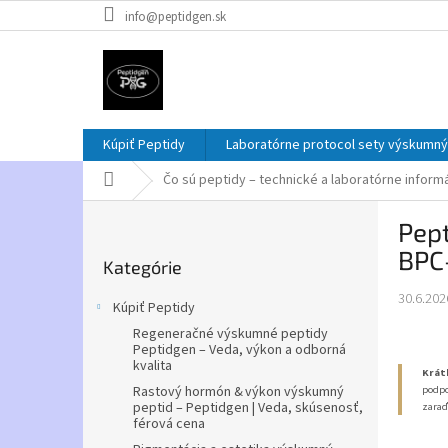
Prejsť
info@peptidgen.sk
na
obsah
Kúpiť Peptidy
Laboratórne protocol sety výskumný
Domov
Čo sú peptidy – technické a laboratórne inform
B
Pept
o
Preskočiť
č
BPC
Kategórie
kategórie
n
ý
30.6.202
Kúpiť Peptidy
p
Regeneračné výskumné peptidy
a
Peptidgen – Veda, výkon a odborná
n
kvalita
Krát
e
podpo
Rastový hormón & výkon výskumný
l
peptid – Peptidgen | Veda, skúsenosť,
zaraď
férová cena