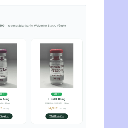
500
– regenerácia tkanív, Wolverine Stack. Všetko
929 %
≥98 %
57 5 mg
TB-500 10 mg
CIA · 15 AA
BUNKOVÁ MOBILITA · 43 AA
9 €
64,99 €
/ 5 mg
/ 10 mg
 kúpiť →
TB-500 kúpiť →