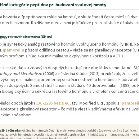
išné kategórie peptidov pri budovaní svalovej hmoty
a hovoria o "peptidovom cykle na hmotu", v skutočnosti často miešajú dve 
 mechanizmom. Rozlíšenie medzi nimi je kľúčové pre realistické očakávania
agogy rastového hormónu (GH os)
5
je syntetický analóg rastového hormón uvoľňujúceho hormónu (GHRH), kto
u.
Ipamorelin
pôsobí odlišnou cestou – viaže sa na ghrelínový receptor (G
ivým profilom z hľadiska minimálneho ovplyvnenia kortizolu a ACTH.
klinické dáta u zdravých dospelých existujú pre obe látky samostatne. Št
nology and Metabolism
(2006) a následná štúdia (2013) preukázali, že aj v
 zvýšenej minimálnej aj priemernej sekrécii rastového hormónu a k udržate
vých dospelých. Samostatná humánna štúdia s 40 dobrovoľníkmi (1999) potvr
a biologicky účinnú sekréciu rastového hormónu s vrcholom koncentrácie d
inácii oboch látok (
CJC-1295 bez DAC
, tzv. Modified GRF, spolu s
ipamorel
receptor a ghrelínový receptor – čo môže viesť k aditívnemu efektu na uv
gickým spôsobom.
ležitá výhrada:
väčšina humánnych štúdií je malého rozsahu, krátkodobá a často vykonaná na špecifických p
v na zdravých, trénujúcich dospelých je potrebné robiť s opatrnosťou – klinické dáta primárne ukazujú miern
vation), nie dramatický nárast svalovej hmoty ako taký.