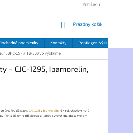
 OSOBNÝCH ÚDAJOV
REKLAMAČNÝ PORIADOK
Prihlásenie
NAJČASTEJŠIE OTÁZK
NÁKUPNÝ
Prázdny košík
KOŠÍK
Obchodné podmienky
Kontakty
Peptidgen: Výskumné peptidy 
elin, BPC-157 a TB-500 vo výskume
ty – CJC-1295, Ipamorelin,
išnou úrovňou dôkazov.
CJC-1295
a
Ipamorelin
(GH sekretagógy) majú
. Tento článok rozlišuje oba prístupy a vysvetľuje, ako sa typicky