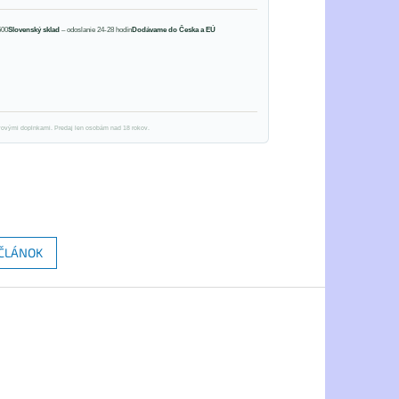
500
Slovenský sklad
– odoslanie 24-28 hodín
Dodávame do Česka a EÚ
ivovými doplnkami. Predaj len osobám nad 18 rokov.
 ČLÁNOK