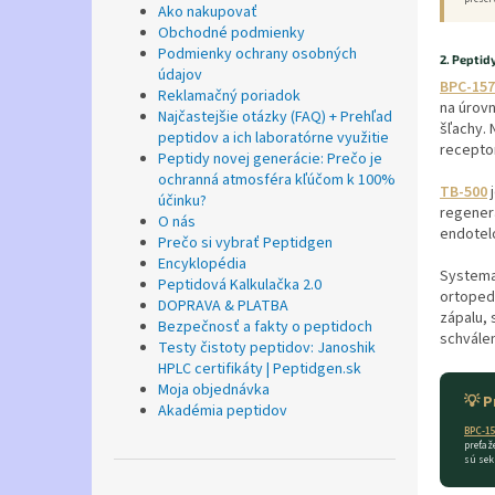
Ako nakupovať
Obchodné podmienky
Podmienky ochrany osobných
2. Peptid
údajov
BPC-157
Reklamačný poriadok
na úrovn
Najčastejšie otázky (FAQ) + Prehľad
šľachy.
peptidov a ich laboratórne využitie
receptor
Peptidy novej generácie: Prečo je
ochranná atmosféra kľúčom k 100%
TB-500
j
účinku?
regenerá
O nás
endotelo
Prečo si vybrať Peptidgen
Encyklopédia
Systema
Peptidová Kalkulačka 2.0
ortopedi
DOPRAVA & PLATBA
zápalu, 
Bezpečnosť a fakty o peptidoch
schválen
Testy čistoty peptidov: Janoshik
HPLC certifikáty | Peptidgen.sk
Moja objednávka
💡 P
Akadémia peptidov
BPC-1
preťaž
sú sek