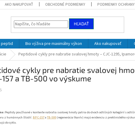
AKO NAKUPOVAŤ
OBCHODNÉ PODMIENKY
PODMIENKY OCHRANY
HĽADAŤ
 peptid
Bio výživa pre maximálny výkon
Ako nakupovať
ácie
Peptidové cykly pre nabratie svalovej hmoty – CJC-1295, Ipamor
idové cykly pre nabratie svalovej hmo
-157 a TB-500 vo výskume
6
ko:
Peptidy používané v kontexte nabratia svalovej hmoty patria do dvoch odlišných kategórií s odl
ru z humánnych štúdií.
BPC-157
a
TB-500
(regenerácia tkanív) majú evidenciu z preklinického výskumu
ujú do cyklu.