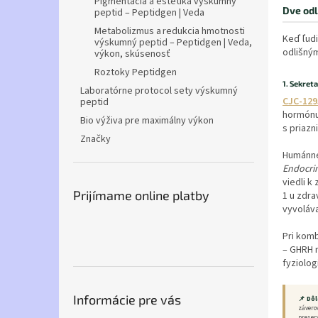
Pigmentácia a estetika výskumný
Dve odl
peptid – Peptidgen | Veda
Metabolizmus a redukcia hmotnosti
Keď ľudi
výskumný peptid – Peptidgen | Veda,
odlišným
výkon, skúsenosť
Roztoky Peptidgen
1. Sekret
Laboratórne protocol sety výskumný
CJC-129
peptid
hormón
Bio výživa pre maximálny výkon
s priazn
Značky
Humánne 
Endocri
viedli k
Prijímame online platby
1 u zdra
vyvoláv
Pri komb
– GHRH 
fyziolo
Informácie pre vás
📌 Dô
závero
preser