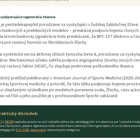
y podporujúce regeneráciu tkaniva
je pentadekapeptid prirodzene sa vyskytujúci v ľudskej žalúdočnej šťav
i bunkových a preklinických modelov – preukázal podporu hojenia rôznych t
 Na úrovni bunkovej signalizácie bolo preukázané, že BPC-157 dávkovo a č
a pre rastový hormón vo fibroblastoch šľachy .
e syntetická verzia aktívnej oblasti tymozínu beta-4, prirodzene sa vysky
cie. Mechanizmus účinku zahŕňa podporu angiogenézy (tvorby nových ciev) 
vý rastový faktor (VEGF), čo zlepšuje prekrvenie poškodeného tkaniva.
tický prehľad publikovaný v
American Journal of Sports Medicine
(2025) zh
ckej športovej medicíny a potvrdil, že táto látka podporuje hojenie prost
so zlepšenými výsledkami pri modeloch poranenia svalu, šľachy, väzu aj k
ie od FDA a jeho použitie je v profesionálnom športe zakázané.
raktický dôsledok:
57
a
TB-500
nepôsobia priamo na rast svalového vlákna ako sekretagogy GH. Ich relevancia pre "nabratie hmoty
enie šľachy/väzu, podpora regenerácie môže umožniť konzistentnejší tréningový objem, čo sa následne premieta
retagogy GH (
CJC-1295
,
Ipamorelin
) relevantnejšou kategóriou.