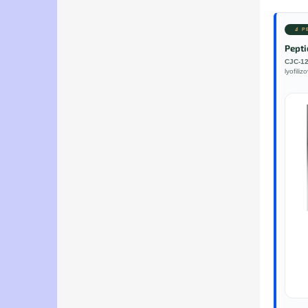
🔬 
Pepti
CJC-1
lyofili