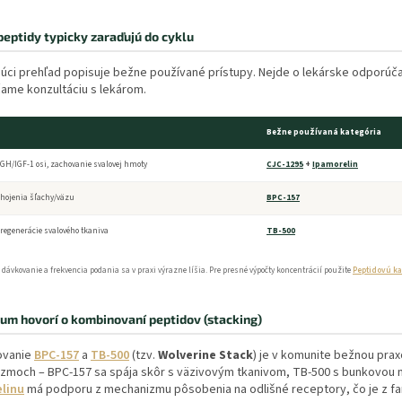
peptidy typicky zaraďujú do cyklu
úci prehľad popisuje bežne používané prístupy. Nejde o lekárske odporúč
ame konzultáciu s lekárom.
Bežne používaná kategória
GH/IGF-1 osi, zachovanie svalovej hmoty
CJC-1295
+
Ipamorelin
 hojenia šľachy/väzu
BPC-157
regenerácie svalového tkaniva
TB-500
 dávkovanie a frekvencia podania sa v praxi výrazne líšia. Pre presné výpočty koncentrácií použite
Peptidovú ka
um hovorí o kombinovaní peptidov (stacking)
ovanie
BPC-157
a
TB-500
(tzv.
Wolverine Stack
) je v komunite bežnou pr
zmoch – BPC-157 sa spája skôr s väzivovým tkanivom, TB-500 s bunkovou 
linu
má podporu z mechanizmu pôsobenia na odlišné receptory, čo je z fa