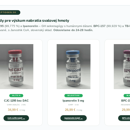
PEPTIDGEN.SK
dy pre výskum nabratia svalovej hmoty
295
(99,775 %) a
Ipamorelin
– GH sekretagógy s humánnymi dátami.
BPC-157
(99,929 %) a
TB-
zované, s Janoshik CoA, slovenský sklad.
Odosielame do 24-28 hodín.
99,775 %
SELEKTÍVNY
99,
CJC-1295 bez DAC
Ipamorelin 5 mg
BPC-1
GHRH ANALÓG · 2 MG
GHRP · 5 AA
REGENERÁ
34,99 €
26,99 €
29,9
/ 2 mg
/ 5 mg
CJC-1295 kúpiť →
Ipamorelin kúpiť →
BPC-157