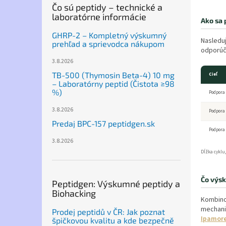
Čo sú peptidy – technické a
laboratórne informácie
Ako sa 
GHRP-2 – Kompletný výskumný
Nasleduj
prehľad a sprievodca nákupom
odporúč
3.8.2026
TB-500 (Thymosin Beta-4) 10 mg
Cieľ
– Laboratórny peptid (Čistota ≥98
%)
Podpora 
3.8.2026
Podpora
Predaj BPC-157 peptidgen.sk
Podpora 
3.8.2026
Dĺžka cyklu,
Čo výsk
Peptidgen: Výskumné peptidy a
Biohacking
Kombin
mechani
Prodej peptidů v ČR: Jak poznat
Ipamore
špičkovou kvalitu a kde bezpečně