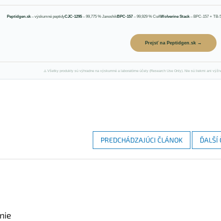
Peptidgen.sk
– výskumné peptidy
CJC-1295
– 99,775 % Janoshik
BPC-157
– 99,929 % CoA
Wolverine Stack
– BPC-157 + TB-
Prejsť na Peptidgen.sk →
⚠️ Všetky produkty sú výhradne na výskumné a laboratórne účely (Research Use Only). Nie sú liekmi ani výž
PREDCHÁDZAJÚCI ČLÁNOK
ĎALŠÍ
nie