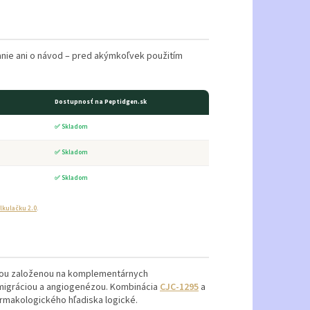
anie ani o návod – pred akýmkoľvek použitím
Dostupnosť na Peptidgen.sk
✅ Skladom
✅ Skladom
✅ Skladom
lkulačku 2.0
.
axou založenou na komplementárnych
migráciou a angiogenézou. Kombinácia
CJC-1295
a
rmakologického hľadiska logické.